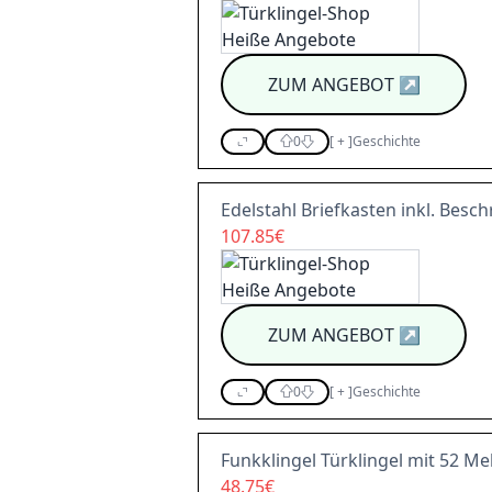
ZUM ANGEBOT
↗
0
[
+
]
Geschichte
Edelstahl Briefkasten inkl. Beschr
107.85€
ZUM ANGEBOT
↗
0
[
+
]
Geschichte
Funkklingel Türklingel mit 52 M
48.75€