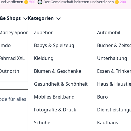
rdienen
500
Der Gemeinschaft beitreten
und verdienen
200
ße Shops
Kategorien
Marley Spoon
Zubehör
cosstores.com
Automobil
gel-Shop Gutscheine August 2
Jimdo
Babys & Spielzeug
sportdeal24
Bücher & Zeitsc
GutscheinJagen
für die besten
Türklingel-Shop
-Angebote i
ommunity
und verdienen Sie Tokens, indem Sie durch Abstim
Fahrrad XXL
Kleidung
FC-Moto
Unterhaltung
Drehen Sie den Glücksklee
und gewinnen Sie Geld
Outnorth
Blumen & Geschenke
Parkettkaiser
Essen & Trinke
tuerklingel-shop.de
Gesundheit & Schönheit
Haus & Hausti
2023-12-31
Mobiles Breitband
Büro
Dei
de für alles im Sortiment
Fotografie & Druck
Dienstleistung
Hast du eine
200
Token
Schuhe
Kaufhaus
Geldprämien