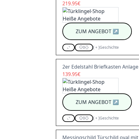
219.95€
ZUM ANGEBOT
↗
0
[
+
]
Geschichte
2er Edelstahl Briefkasten Anlage
139.95€
ZUM ANGEBOT
↗
0
[
+
]
Geschichte
Messingschild Türschild oval mit v