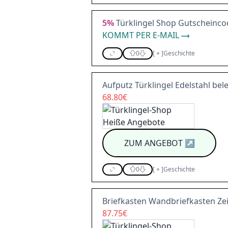
5%
Türklingel Shop Gutscheincod
KOMMT PER E-MAIL
0
[
+
]
Geschichte
Aufputz Türklingel Edelstahl b
68.80€
ZUM ANGEBOT
↗
0
[
+
]
Geschichte
Briefkasten Wandbriefkasten Zei
87.75€