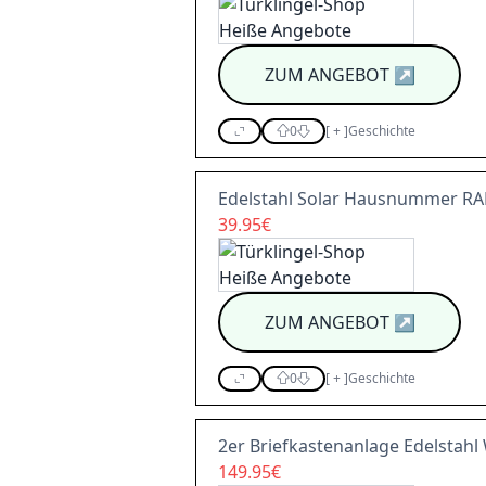
ZUM ANGEBOT
↗
0
[
+
]
Geschichte
Edelstahl Solar Hausnummer RAL 
39.95€
ZUM ANGEBOT
↗
0
[
+
]
Geschichte
2er Briefkastenanlage Edelstah
149.95€