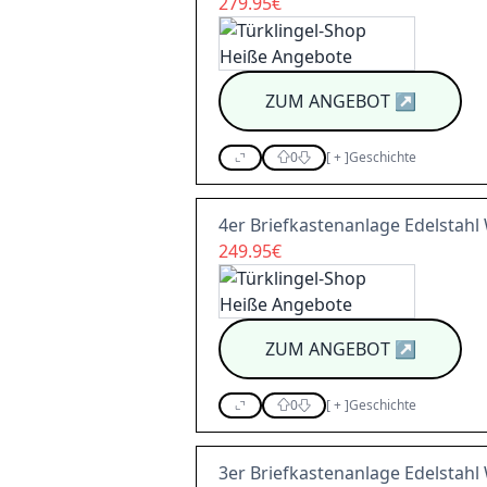
279.95€
ZUM ANGEBOT
↗
0
[
+
]
Geschichte
4er Briefkastenanlage Edelstah
249.95€
ZUM ANGEBOT
↗
0
[
+
]
Geschichte
3er Briefkastenanlage Edelstah