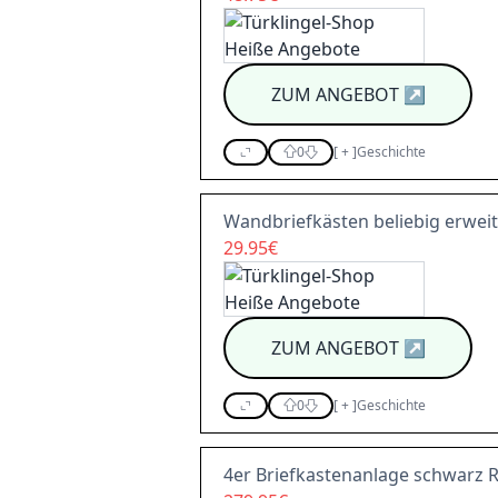
ZUM ANGEBOT
↗
0
[
+
]
Geschichte
Wandbriefkästen beliebig erweit
29.95€
ZUM ANGEBOT
↗
0
[
+
]
Geschichte
4er Briefkastenanlage schwarz 