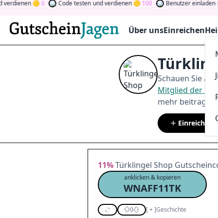
enen
0
Code testen
und verdienen
100
Benutzer einladen
und ve
Über uns
Einreichen
Hei
Türklin
Schauen Sie auf
Mitglied der C
mehr beitragen.
Einreichen
11%
Türklingel Shop Gutscheinco
anklicken & kopieren
WNAFF11TK
0
[
+
]
Geschichte