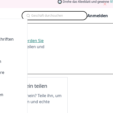
Drehe das Kleeblatt und gewinne
5
A
Anmelden
Geschäft durchsuchen
026
hriften
m
Aug. 2026
.
Werden Sie
men, Testen, Teilen und
n
ere
nen Gutschein teilen
en
n tollen Gutschein? Teile ihn, um
 freizuschalten und echte
 zu genießen!