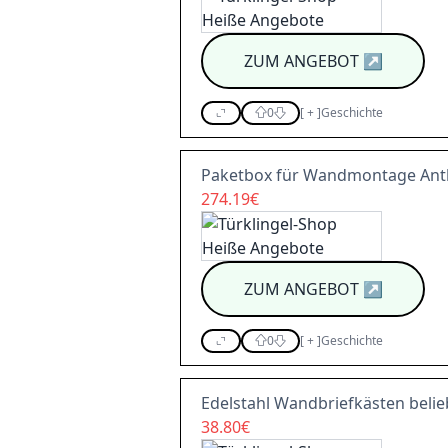
ZUM ANGEBOT
↗
0
[
+
]
Geschichte
Paketbox für Wandmontage Anthr
274.19€
ZUM ANGEBOT
↗
0
[
+
]
Geschichte
Edelstahl Wandbriefkästen belieb
38.80€