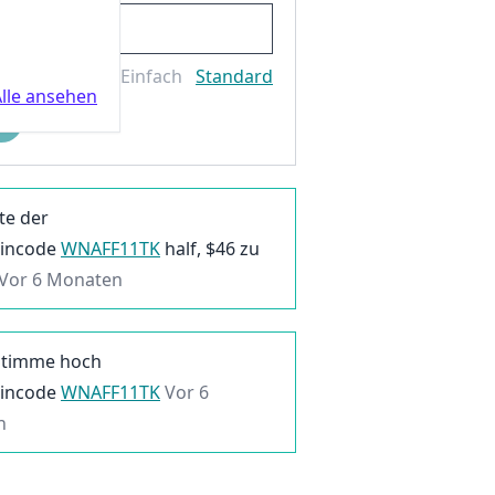
Einfach
Standard
lle ansehen
te der
incode
WNAFF11TK
half, $
46
zu
Vor 6 Monaten
Stimme hoch
incode
WNAFF11TK
Vor 6
n