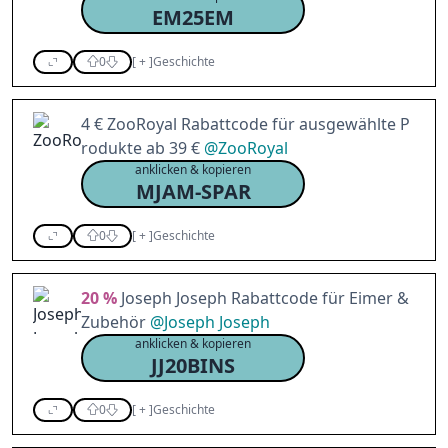
EM25EM
0
[
+
]
Geschichte
4 € ZooRoyal Rabattcode für ausgewählte P
rodukte ab 39 €
@
ZooRoyal
anklicken & kopieren
MJAM-SPAR
0
[
+
]
Geschichte
20 %
Joseph Joseph Rabattcode für Eimer &
Zubehör
@
Joseph Joseph
anklicken & kopieren
JJ20BINS
0
[
+
]
Geschichte