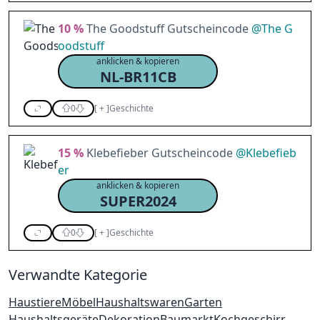
10 %
The Goodstuff Gutscheincode
@
The G
oodstuff
anklicken & kopieren
NL-BR11CB
0
[
+
]
Geschichte
15 %
Klebefieber Gutscheincode
@
Klebefieb
er
anklicken & kopieren
SUPER2024
0
[
+
]
Geschichte
Verwandte Kategorie
Haustiere
Möbel
Haushaltswaren
Garten
Haushaltsgeräte
Dekoration
Baumarkt
Kochgeschirr