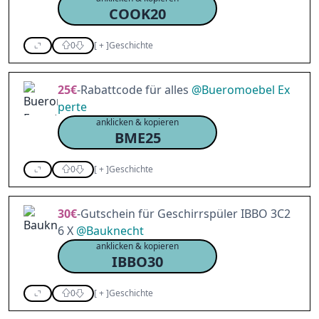
COOK20
0
[
+
]
Geschichte
25€
-Rabattcode für alles
@
Bueromoebel Ex
perte
anklicken & kopieren
BME25
0
[
+
]
Geschichte
30€
-Gutschein für Geschirrspüler IBBO 3C2
6 X
@
Bauknecht
anklicken & kopieren
IBBO30
0
[
+
]
Geschichte