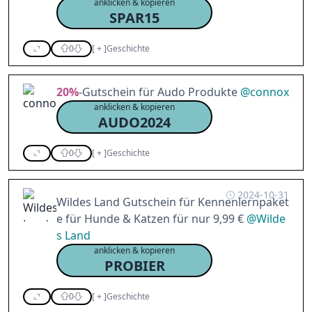
anklicken & kopieren
SPAR15
0
[
+
]
Geschichte
20%
-Gutschein für Audo Produkte
@
connox
anklicken & kopieren
AUDO2024
0
[
+
]
Geschichte
2024-10-31
Wildes Land Gutschein für Kennenlernpaket
e für Hunde & Katzen für nur 9,99 €
@
Wilde
s Land
anklicken & kopieren
PROBIER
0
[
+
]
Geschichte