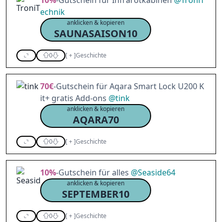
10%
-Gutschein für Infrarotkabinen
@
TroniT
echnik
anklicken & kopieren
SAUNASAISON10
0
[
+
]
Geschichte
70€
-Gutschein für Aqara Smart Lock U200 K
it+ gratis Add-ons
@
tink
anklicken & kopieren
AQARA70
0
[
+
]
Geschichte
10%
-Gutschein für alles
@
Seaside64
anklicken & kopieren
SEPTEMBER10
0
[
+
]
Geschichte