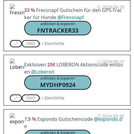
2024-09-29
33 %
Fressnapf Gutschein für den GPS-Trac
ker für Hunde
@
Fressnapf
anklicken & kopieren
FNTRACKER33
0
[
+
]
Geschichte
2024-09-17
Exklisiven
20€
LOBERON Aktionscode einlös
en
@
Loberon
anklicken & kopieren
MYDHP0924
0
[
+
]
Geschichte
2024-09-30
7,
5 %
Expondo Gutscheincode
@
expondo.d
e
anklicken & kopieren