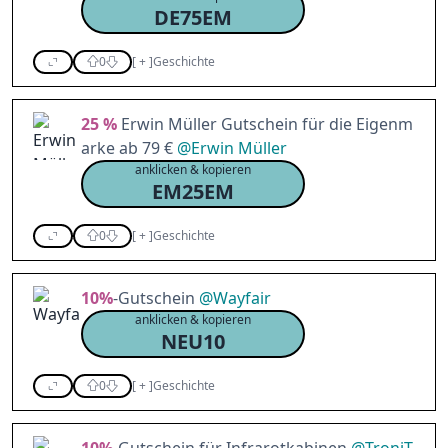
DE75EM
0
[
+
]
Geschichte
25 %
Erwin Müller Gutschein für die Eigenm
arke ab 79 €
@
Erwin Müller
anklicken & kopieren
EM25EM
0
[
+
]
Geschichte
10%
-Gutschein
@
Wayfair
anklicken & kopieren
NEU10
0
[
+
]
Geschichte