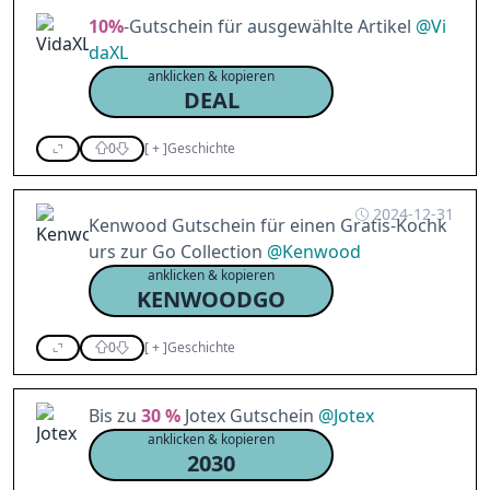
10%
-Gutschein für ausgewählte Artikel
@
Vi
daXL
anklicken & kopieren
DEAL
0
[
+
]
Geschichte
2024-12-31
Kenwood Gutschein für einen Gratis-Kochk
urs zur Go Collection
@
Kenwood
anklicken & kopieren
KENWOODGO
0
[
+
]
Geschichte
Bis zu
30 %
Jotex Gutschein
@
Jotex
anklicken & kopieren
2030