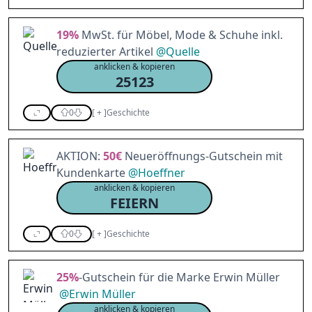
19%
MwSt. für Möbel, Mode & Schuhe inkl.
reduzierter Artikel
@
Quelle
anklicken & kopieren
25123
0
[
+
]
Geschichte
AKTION:
50€
Neueröffnungs-Gutschein mit
Kundenkarte
@
Hoeffner
anklicken & kopieren
FEIERN
0
[
+
]
Geschichte
25%
-Gutschein für die Marke Erwin Müller
@
Erwin Müller
anklicken & kopieren