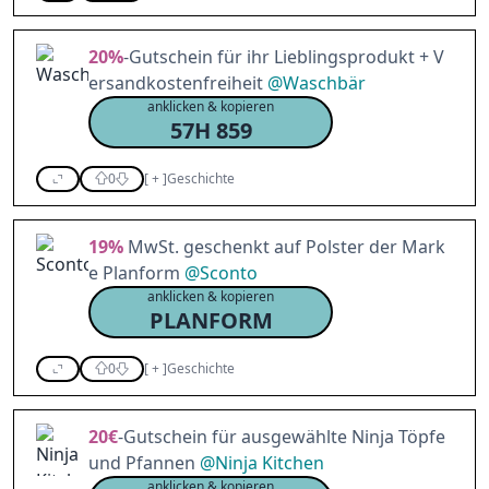
20%
-Gutschein für ihr Lieblingsprodukt + V
ersandkostenfreiheit
@
Waschbär
anklicken & kopieren
57H 859
0
[
+
]
Geschichte
19%
MwSt. geschenkt auf Polster der Mark
e Planform
@
Sconto
anklicken & kopieren
PLANFORM
0
[
+
]
Geschichte
20€
-Gutschein für ausgewählte Ninja Töpfe
und Pfannen
@
Ninja Kitchen
anklicken & kopieren