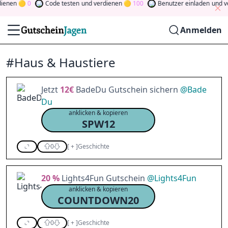
en
0
Code testen
und verdienen
100
Benutzer einladen
und verd
Anmelden
#Haus & Haustiere
Jetzt
12€
BadeDu Gutschein sichern
@
Bade
Du
anklicken & kopieren
SPW12
0
[
+
]
Geschichte
20 %
Lights4Fun Gutschein
@
Lights4Fun
anklicken & kopieren
COUNTDOWN20
0
[
+
]
Geschichte