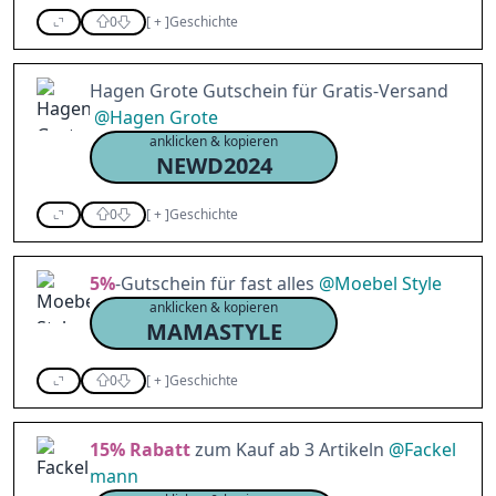
0
[
+
]
Geschichte
Hagen Grote Gutschein für Gratis-Versand
@
Hagen Grote
anklicken & kopieren
NEWD2024
0
[
+
]
Geschichte
5%
-Gutschein für fast alles
@
Moebel Style
anklicken & kopieren
MAMASTYLE
0
[
+
]
Geschichte
15%
Rabatt
zum Kauf ab 3 Artikeln
@
Fackel
mann