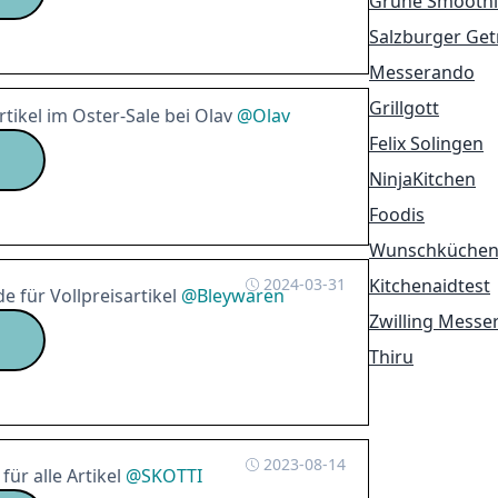
Grüne Smoothi
Salzburger Ge
Messerando
Grillgott
rtikel im Oster-Sale bei Olav
@
Olav
Felix Solingen
NinjaKitchen
Foodis
Wunschküchen
2024-03-31
Kitchenaidtest
 für Vollpreisartikel
@
Bleywaren
Zwilling Messe
Thiru
2023-08-14
ür alle Artikel
@
SKOTTI