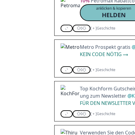
10%
Petromax Rabattcod
anklicken & kopieren
HELDEN
0
[
+
]
Geschichte
Metro Prospekt gratis
KEIN CODE NÖTIG
0
[
+
]
Geschichte
Top Kochform Gutscheinc
ung zum Newsletter
@
K
FÜR DEN NEWSLETTER
0
[
+
]
Geschichte
Verwenden Sie den Cod