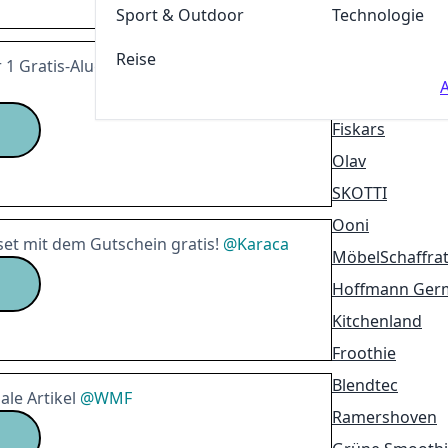
Grill-Profi-Sho
Sport & Outdoor
Technologie
Petromax
Reise
Henssler Shop
1 Gratis-Aluguss-Artikel beim Kauf von 2
A
SizzleBrothers
Fiskars
Olav
SKOTTI
Ooni
t mit dem Gutschein gratis!
@
Karaca
MöbelSchaffra
Hoffmann Ger
Kitchenland
Froothie
Blendtec
ale Artikel
@
WMF
Ramershoven