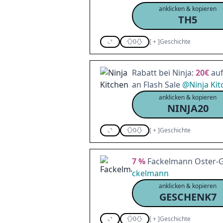
anklicken & kopieren
TH5
0
[
+
]
Geschichte
Rabatt bei Ninja:
20€
auf
an Flash Sale
@
Ninja Ki
anklicken & kopieren
NINJA20
0
[
+
]
Geschichte
7 %
Fackelmann Oster-Gut
ckelmann
anklicken & kopieren
GESCHENK7
0
[
+
]
Geschichte