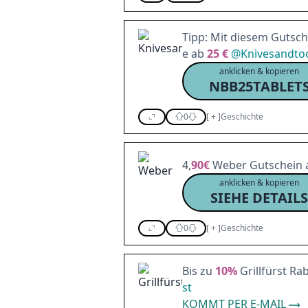
Tipp: Mit diesem Gutsc
e ab
25 €
@
Knivesandto
anklicken & kopieren
NBB25TABLET
0
[
+
]
Geschichte
4,
90€
Weber Gutschein a
anklicken & kopieren
SIEHE DETAILS
0
[
+
]
Geschichte
Bis zu
10%
Grillfürst Ra
st
KOMMT PER E-MAIL