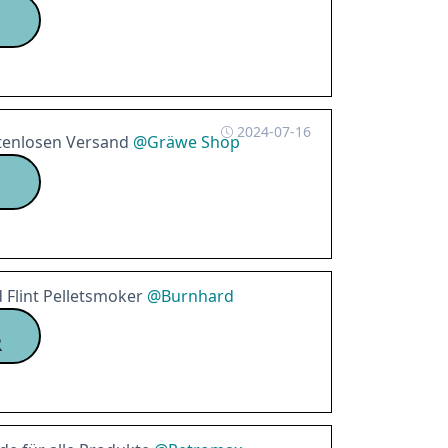
2024-07-16
enlosen Versand
@
Gräwe Shop
 Flint Pelletsmoker
@
Burnhard
R