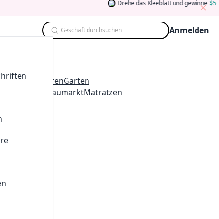
Drehe das Kleeblatt und gewinne
5
Ab
Anmelden
Geschäft durchsuchen
ategorie
hriften
l
Haushaltswaren
Garten
te
Dekoration
Baumarkt
Matratzen
n
chäfte
ere
d
en