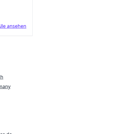
p
lle ansehen
th
many