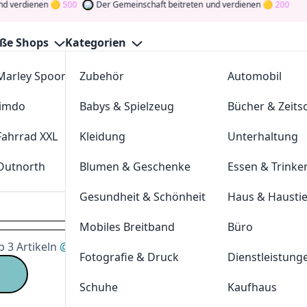
ienen
500
Der Gemeinschaft beitreten
und verdienen
200
ße Shops
Kategorien
Marley Spoon
Zubehör
cosstores.com
Automobil
Verwandte K
Jimdo
Babys & Spielzeug
sportdeal24
Bücher & Zeitsc
Haustiere
Möbe
ewählte Ninja Töpfe und Pfannen
@
Ninja
Haushaltsgerä
Fahrrad XXL
Kleidung
FC-Moto
Unterhaltung
Outnorth
Blumen & Geschenke
Parkettkaiser
Essen & Trinke
Neueste Ges
Gesundheit & Schönheit
Haus & Hausti
Stoneline
Grillcenter Nor
Mobiles Breitband
Büro
Char-Broil
 3 Artikeln
@
Fackelmann
Fotografie & Druck
Dienstleistung
Olavson
Meateor
Schuhe
Kaufhaus