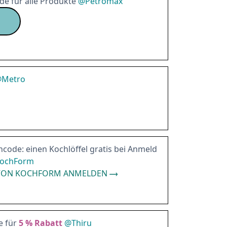
e für alle Produkte
@
Petromax
@
Metro
ode: einen Kochlöffel gratis bei Anmeld
ochForm
 VON KOCHFORM ANMELDEN
e für
5 %
Rabatt
@
Thiru