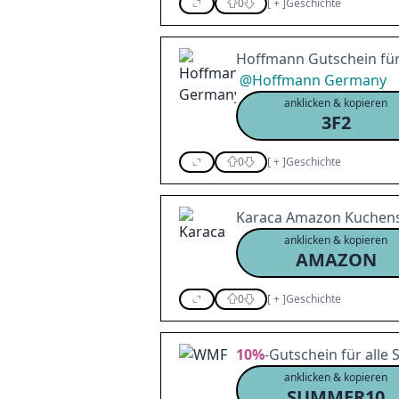
0
[
+
]
Geschichte
Hoffmann Gutschein für 
@
Hoffmann Germany
anklicken & kopieren
3F2
0
[
+
]
Geschichte
Karaca Amazon Kuchense
anklicken & kopieren
AMAZON
0
[
+
]
Geschichte
10%
-Gutschein für alle S
anklicken & kopieren
SUMMER10