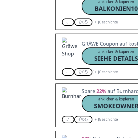
anklicken & kopieren
BALKONIEN10
0
[
+
]
Geschichte
GRÄWE Coupon auf kost
anklicken & kopieren
SIEHE DETAILS
0
[
+
]
Geschichte
Spare
22%
auf Burnhard
anklicken & kopieren
SMOKEOWNE
0
[
+
]
Geschichte