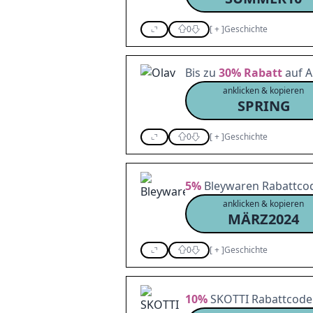
0
[
+
]
Geschichte
Bis zu
30%
Rabatt
auf A
anklicken & kopieren
SPRING
0
[
+
]
Geschichte
5%
Bleywaren Rabattcode
anklicken & kopieren
MÄRZ2024
0
[
+
]
Geschichte
10%
SKOTTI Rabattcode f