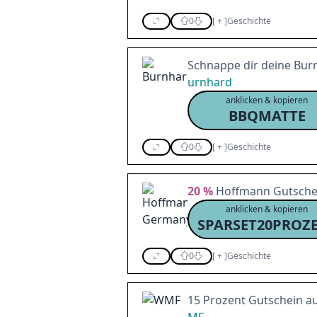
0
[
+
]
Geschichte
Schnappe dir deine Burn
urnhard
anklicken & kopieren
BBQMATTE
0
[
+
]
Geschichte
20 %
Hoffmann Gutsche
anklicken & kopieren
0
[
+
]
Geschichte
15 Prozent Gutschein au