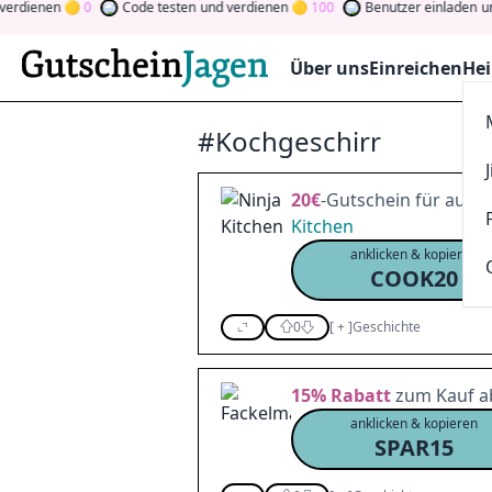
nen
0
Code testen
und verdienen
100
Benutzer einladen
und verd
Über uns
Einreichen
Hei
#Kochgeschirr
20€
-Gutschein für ausg
Kitchen
anklicken & kopieren
COOK20
0
[
+
]
Geschichte
15%
Rabatt
zum Kauf ab
anklicken & kopieren
SPAR15