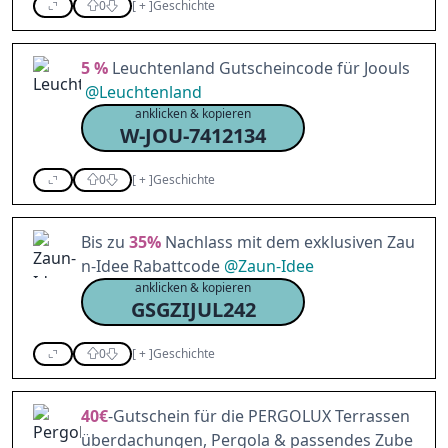
0
[
+
]
Geschichte
5 %
Leuchtenland Gutscheincode für Joouls
@
Leuchtenland
anklicken & kopieren
W-JOU-7412134
0
[
+
]
Geschichte
Bis zu
35%
Nachlass mit dem exklusiven Zau
n-Idee Rabattcode
@
Zaun-Idee
anklicken & kopieren
GSGZIJUL242
0
[
+
]
Geschichte
40€
-Gutschein für die PERGOLUX Terrassen
überdachungen, Pergola & passendes Zube