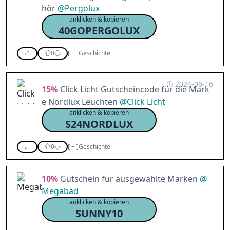
hör
@
Pergolux
anklicken & kopieren
40GOPERGOLUX
0
[
+
]
Geschichte
2024-06-16
15%
Click Licht Gutscheincode für die Mark
e Nordlux Leuchten
@
Click Licht
anklicken & kopieren
S24NORDLUX
0
[
+
]
Geschichte
10%
Gutschein für ausgewählte Marken
@
Megabad
anklicken & kopieren
SUNNY10