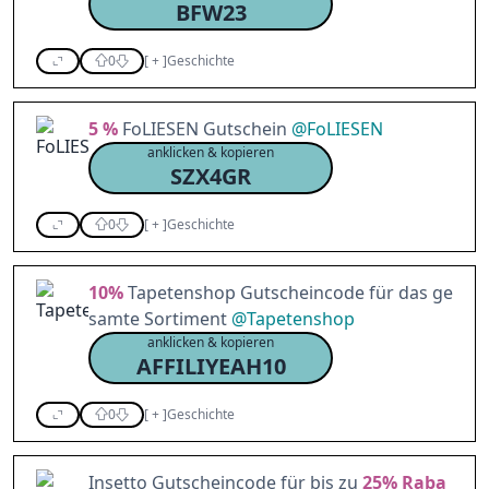
BFW23
0
[
+
]
Geschichte
5 %
FoLIESEN Gutschein
@
FoLIESEN
anklicken & kopieren
SZX4GR
0
[
+
]
Geschichte
10%
Tapetenshop Gutscheincode für das ge
samte Sortiment
@
Tapetenshop
anklicken & kopieren
AFFILIYEAH10
0
[
+
]
Geschichte
Insetto Gutscheincode für bis zu
25%
Raba