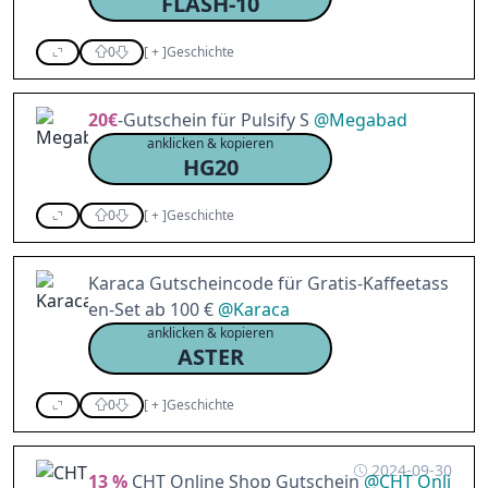
FLASH-10
0
[
+
]
Geschichte
20€
-Gutschein für Pulsify S
@
Megabad
anklicken & kopieren
HG20
0
[
+
]
Geschichte
Karaca Gutscheincode für Gratis-Kaffeetass
en-Set ab 100 €
@
Karaca
anklicken & kopieren
ASTER
0
[
+
]
Geschichte
2024-09-30
13 %
CHT Online Shop Gutschein
@
CHT Onli