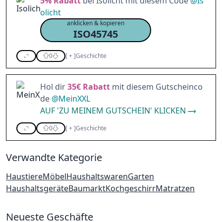
5%
Rabatt
bei Isolicht mit diesem Code
@
Is
olicht
anklicken & kopieren
ISO45745
0
[
+
]
Geschichte
Hol dir
35€
Rabatt
mit diesem Gutscheinco
de
@
MeinXXL
AUF 'ZU MEINEM GUTSCHEIN' KLICKEN
0
[
+
]
Geschichte
Verwandte Kategorie
Haustiere
Möbel
Haushaltswaren
Garten
Haushaltsgeräte
Baumarkt
Kochgeschirr
Matratzen
Neueste Geschäfte