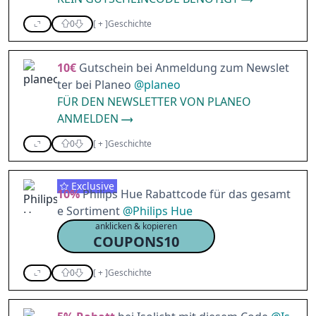
0
[
+
]
Geschichte
10€
Gutschein bei Anmeldung zum Newslet
ter bei Planeo
@
planeo
FÜR DEN NEWSLETTER VON PLANEO
ANMELDEN
0
[
+
]
Geschichte
Exclusive
10%
Philips Hue Rabattcode für das gesamt
e Sortiment
@
Philips Hue
anklicken & kopieren
COUPONS10
0
[
+
]
Geschichte