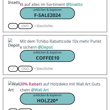
tt
auf alles im Sortiment
@
Insetto
anklicken & kopieren
F-SALE2024
0
[
+
]
Geschichte
Mit dem Tchibo Rabattcode 10x mehr Punkt
e sichern
@
Depot
anklicken & kopieren
COFFEE10
0
[
+
]
Geschichte
20%
Rabatt
auf Holzdeko mit Wall Art Guts
chein
@
Wall Art
anklicken & kopieren
HOLZ20*