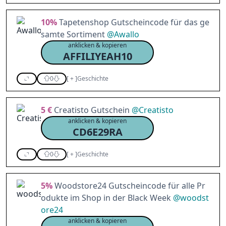
10%
Tapetenshop Gutscheincode für das ge
samte Sortiment
@
Awallo
anklicken & kopieren
AFFILIYEAH10
0
[
+
]
Geschichte
5 €
Creatisto Gutschein
@
Creatisto
anklicken & kopieren
CD6E29RA
0
[
+
]
Geschichte
5%
Woodstore24 Gutscheincode für alle Pr
odukte im Shop in der Black Week
@
woodst
ore24
anklicken & kopieren