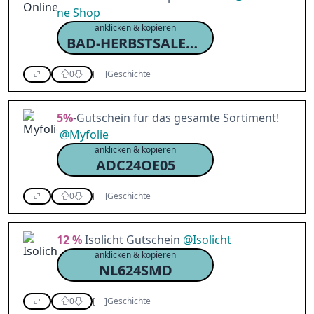
ne Shop
anklicken & kopieren
BAD-HERBSTSALE2024
0
[
+
]
Geschichte
5%
-Gutschein für das gesamte Sortiment!
@
Myfolie
anklicken & kopieren
ADC24OE05
0
[
+
]
Geschichte
12 %
Isolicht Gutschein
@
Isolicht
anklicken & kopieren
NL624SMD
0
[
+
]
Geschichte