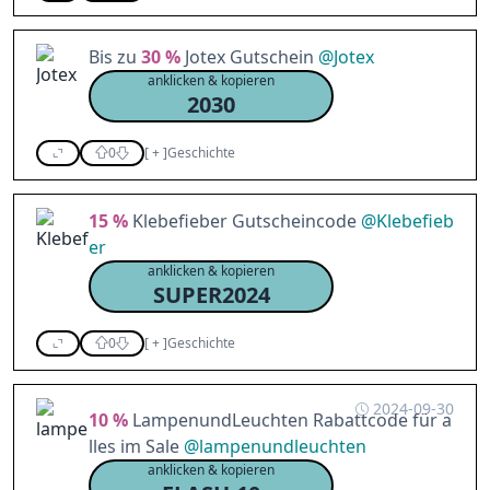
Bis zu
30 %
Jotex Gutschein
@
Jotex
anklicken & kopieren
2030
0
[
+
]
Geschichte
15 %
Klebefieber Gutscheincode
@
Klebefieb
er
anklicken & kopieren
SUPER2024
0
[
+
]
Geschichte
2024-09-30
10 %
LampenundLeuchten Rabattcode für a
lles im Sale
@
lampenundleuchten
anklicken & kopieren