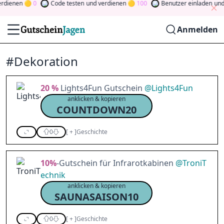
enen
0
Code testen
und verdienen
100
Benutzer einladen
und ve
Anmelden
#Dekoration
20 %
Lights4Fun Gutschein
@
Lights4Fun
anklicken & kopieren
COUNTDOWN20
0
[
+
]
Geschichte
10%
-Gutschein für Infrarotkabinen
@
TroniT
echnik
anklicken & kopieren
SAUNASAISON10
0
[
+
]
Geschichte