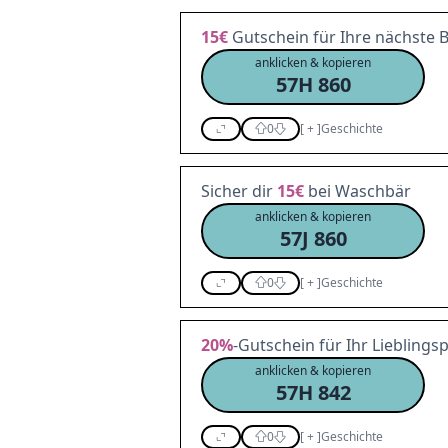
15€
Gutschein für Ihre nächste 
anklicken & kopieren
57H 860
0
[
+
]
Geschichte
Sicher dir
15€
bei Waschbär
anklicken & kopieren
57J 860
0
[
+
]
Geschichte
20%
-Gutschein für Ihr Lieblings
anklicken & kopieren
57H 842
0
[
+
]
Geschichte