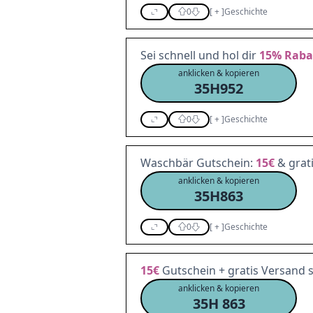
0
[
+
]
Geschichte
Sei schnell und hol dir
15%
Raba
anklicken & kopieren
35H952
0
[
+
]
Geschichte
Waschbär Gutschein:
15€
& grat
anklicken & kopieren
35H863
0
[
+
]
Geschichte
15€
Gutschein + gratis Versand 
anklicken & kopieren
35H 863