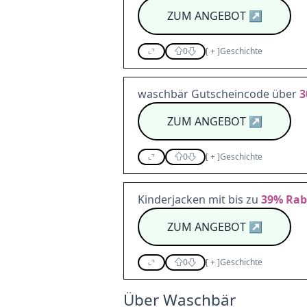
ZUM ANGEBOT
↗
0
[
+
]
Geschichte
waschbär Gutscheincode über
3
ZUM ANGEBOT
↗
0
[
+
]
Geschichte
Kinderjacken mit bis zu
39%
Rab
ZUM ANGEBOT
↗
0
[
+
]
Geschichte
Über Waschbär