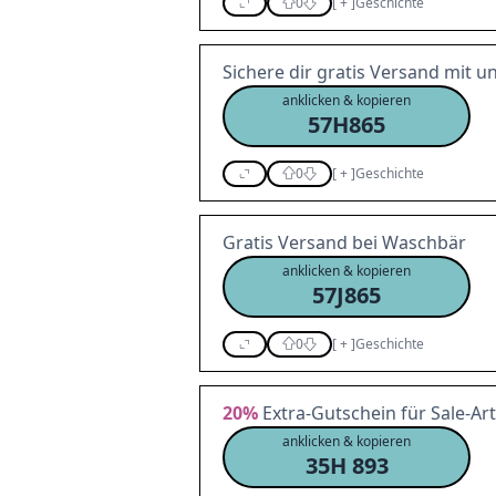
0
[
+
]
Geschichte
Sichere dir gratis Versand mit
anklicken & kopieren
57H865
0
[
+
]
Geschichte
Gratis Versand bei Waschbär
anklicken & kopieren
57J865
0
[
+
]
Geschichte
20%
Extra-Gutschein für Sale-Art
anklicken & kopieren
35H 893