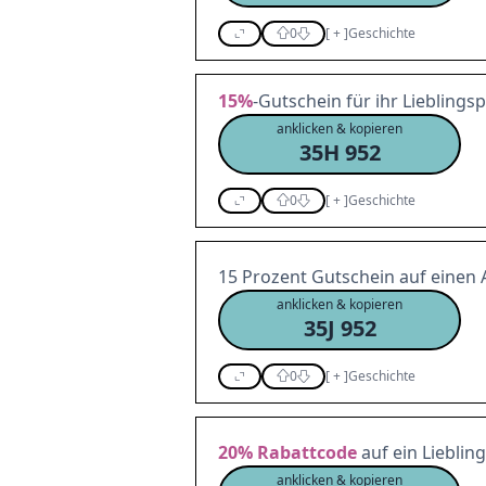
0
[
+
]
Geschichte
15%
-Gutschein für ihr Liebling
anklicken & kopieren
35H 952
0
[
+
]
Geschichte
15 Prozent Gutschein auf einen 
anklicken & kopieren
35J 952
0
[
+
]
Geschichte
20%
Rabattcode
auf ein Lieblin
anklicken & kopieren