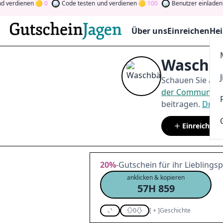
ienen
0
Code testen
und verdienen
100
Benutzer einladen
und ve
Über uns
Einreichen
Hei
Waschbä
Schauen Sie auf
der Community
beitragen.
Drehe
Einreichen
20%
-Gutschein für ihr Liebling
anklicken & kopieren
57H 859
0
[
+
]
Geschichte