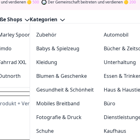
rdienen
500
Der Gemeinschaft beitreten
und verdienen
200
ße Shops
Kategorien
Marley Spoon
Zubehör
cosstores.com
Automobil
r Gutscheine August 2026
Jimdo
Babys & Spielzeug
sportdeal24
Bücher & Zeitsc
GutscheinJagen
für die besten
Waschbär
-Angebote im
Aug.
und verdienen Sie Tokens, indem Sie durch Abstimmen, Tes
Fahrrad XXL
Kleidung
FC-Moto
Unterhaltung
n Sie den Glücksklee
und gewinnen Sie Geld
Outnorth
Blumen & Geschenke
Parkettkaiser
Essen & Trinke
waschbaer.de
Gesundheit & Schönheit
Haus & Hausti
sprodukt + Versandkostenfreiheit
Mobiles Breitband
Büro
Dei
Fotografie & Druck
Dienstleistung
Hast du eine
200
Token
Schuhe
Kaufhaus
Geldprämien