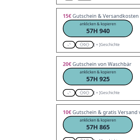
15€
Gutschein & Versandkosten 
anklicken & kopieren
57H 940
0
[
+
]
Geschichte
20€
Gutschein von Waschbär
anklicken & kopieren
57H 925
0
[
+
]
Geschichte
10€
Gutschein & gratis Versand
anklicken & kopieren
57H 865