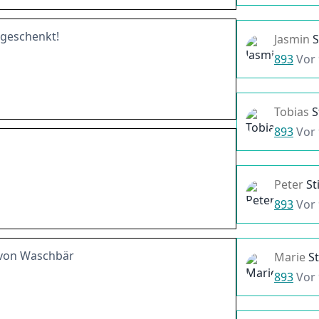
geschenkt!
Jasmin
893
Vor
Tobias
S
893
Vor
Peter
S
893
Vor
 von Waschbär
Marie
S
893
Vor