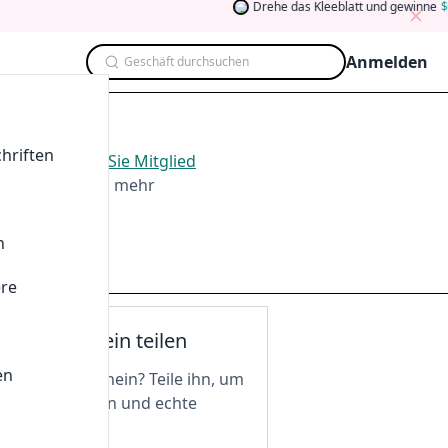
Drehe das Kleeblatt und gewinne
5
Anmelden
Geschäft durchsuchen
hriften
 2026
.
Werden Sie Mitglied
ten, Teilen und mehr
n
ere
nen Gutschein teilen
en
n tollen Gutschein? Teile ihn, um
 freizuschalten und echte
 zu genießen!