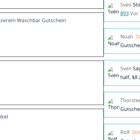
Sven
St
893
Vor
 unserem Waschbär Gutschein
Noah
S
Gutsche
Sven
Sa
half, $
8
Thorste
Gutsche
ikel
Rolf
St