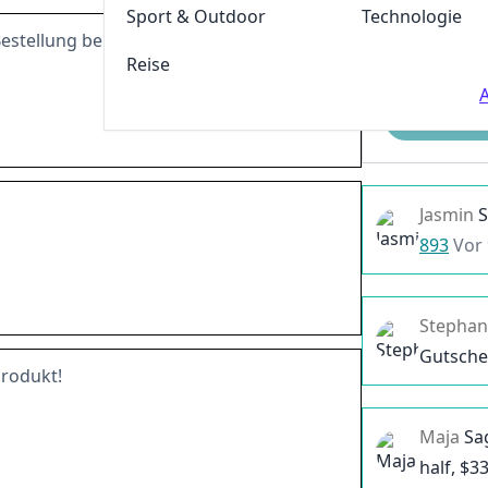
Sport & Outdoor
Technologie
Bestellung bei Waschbär
Reise
A
Einreichen
Jasmin
893
Vor
Stephan
Gutsche
produkt!
Maja
Sa
half, $
3