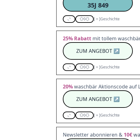
35J 849
0
[
+
]
Geschichte
25%
Rabatt
mit tollem waschbä
ZUM ANGEBOT
↗
0
[
+
]
Geschichte
20%
waschbär Aktionscode auf L
ZUM ANGEBOT
↗
0
[
+
]
Geschichte
Newsletter abonnieren &
10€
wa