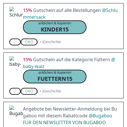
15%
Gutschein auf alle Bestellungen
@
Schlu
mmersack
anklicken & kopieren
KINDER15
0
[
+
]
Geschichte
15%
Gutschein auf die Kategorie Füttern
@
baby-walz
anklicken & kopieren
FUETTERN15
0
[
+
]
Geschichte
Angebote bei Newsletter-Anmeldung bei Bu
gaboo mit diesem Rabattcode
@
Bugaboo
FÜR DEN NEWSLETTER VON BUGABOO