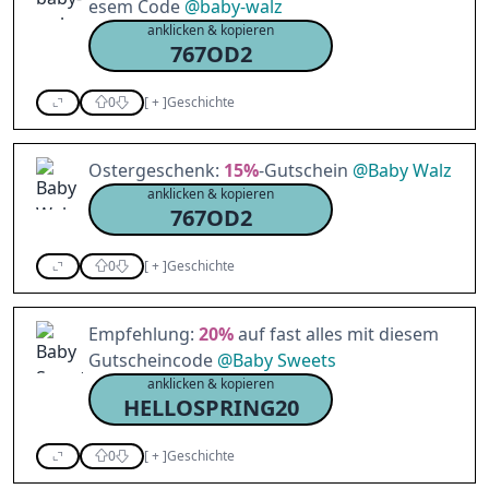
esem Code
@
baby-walz
anklicken & kopieren
767OD2
0
[
+
]
Geschichte
Ostergeschenk:
15%
-Gutschein
@
Baby Walz
anklicken & kopieren
767OD2
0
[
+
]
Geschichte
Empfehlung:
20%
auf fast alles mit diesem
Gutscheincode
@
Baby Sweets
anklicken & kopieren
HELLOSPRING20
0
[
+
]
Geschichte