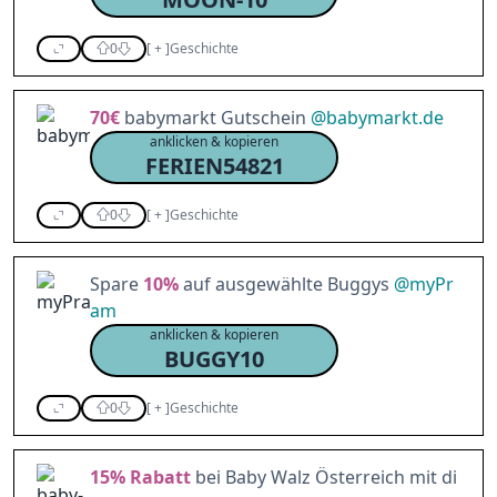
0
[
+
]
Geschichte
70€
babymarkt Gutschein
@
babymarkt.de
anklicken & kopieren
FERIEN54821
0
[
+
]
Geschichte
Spare
10%
auf ausgewählte Buggys
@
myPr
am
anklicken & kopieren
BUGGY10
0
[
+
]
Geschichte
15%
Rabatt
bei Baby Walz Österreich mit di