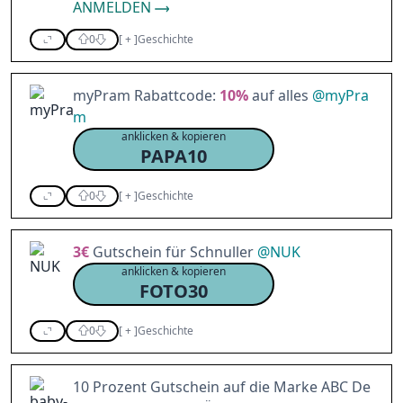
ANMELDEN
0
[
+
]
Geschichte
myPram Rabattcode:
10%
auf alles
@
myPra
m
anklicken & kopieren
PAPA10
0
[
+
]
Geschichte
3€
Gutschein für Schnuller
@
NUK
anklicken & kopieren
FOTO30
0
[
+
]
Geschichte
10 Prozent Gutschein auf die Marke ABC De