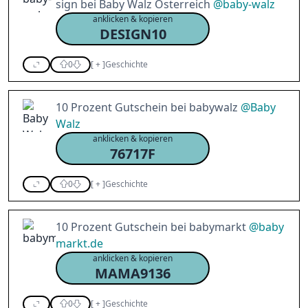
sign bei Baby Walz Österreich
@
baby-walz
anklicken & kopieren
DESIGN10
0
[
+
]
Geschichte
10 Prozent Gutschein bei babywalz
@
Baby
Walz
anklicken & kopieren
76717F
0
[
+
]
Geschichte
10 Prozent Gutschein bei babymarkt
@
baby
markt.de
anklicken & kopieren
MAMA9136
0
[
+
]
Geschichte