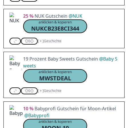
25 %
NUK Gutschein
@
NUK
anklicken & kopieren
NUKCB23E8CI344
0
[
+
]
Geschichte
19 Prozent Baby Sweets Gutschein
@
Baby S
weets
anklicken & kopieren
MWSTDEAL
0
[
+
]
Geschichte
10 %
Babyprofi Gutschein für Moon-Artikel
@
Babyprofi
anklicken & kopieren
MOON-10