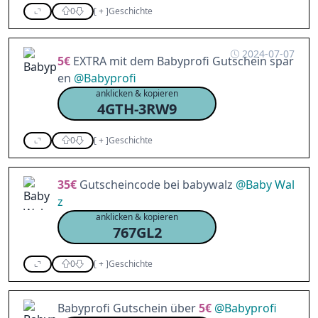
0
[
+
]
Geschichte
2024-07-07
5€
EXTRA mit dem Babyprofi Gutschein spar
en
@
Babyprofi
anklicken & kopieren
4GTH-3RW9
0
[
+
]
Geschichte
35€
Gutscheincode bei babywalz
@
Baby Wal
z
anklicken & kopieren
767GL2
0
[
+
]
Geschichte
Babyprofi Gutschein über
5€
@
Babyprofi