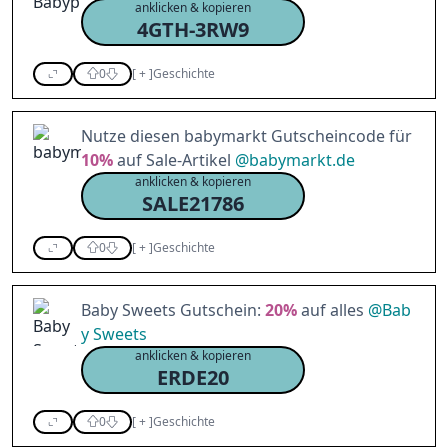
anklicken & kopieren
4GTH-3RW9
0
[
+
]
Geschichte
Nutze diesen babymarkt Gutscheincode für
10%
auf Sale-Artikel
@
babymarkt.de
anklicken & kopieren
SALE21786
0
[
+
]
Geschichte
Baby Sweets Gutschein:
20%
auf alles
@
Bab
y Sweets
anklicken & kopieren
ERDE20
0
[
+
]
Geschichte