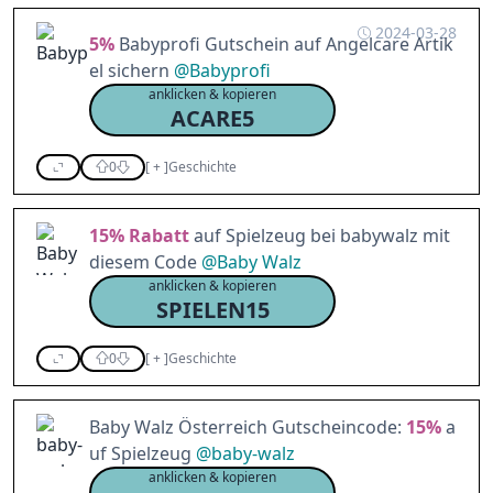
2024-03-28
5%
Babyprofi Gutschein auf Angelcare Artik
el sichern
@
Babyprofi
anklicken & kopieren
ACARE5
0
[
+
]
Geschichte
15%
Rabatt
auf Spielzeug bei babywalz mit
diesem Code
@
Baby Walz
anklicken & kopieren
SPIELEN15
0
[
+
]
Geschichte
Baby Walz Österreich Gutscheincode:
15%
a
uf Spielzeug
@
baby-walz
anklicken & kopieren