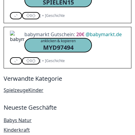
SPIELEN15
0
[
+
]
Geschichte
babymarkt Gutschein:
20€
@
babymarkt.de
anklicken & kopieren
MYD97494
0
[
+
]
Geschichte
Verwandte Kategorie
Spielzeuge
Kinder
Neueste Geschäfte
Babys Natur
Kinderkraft