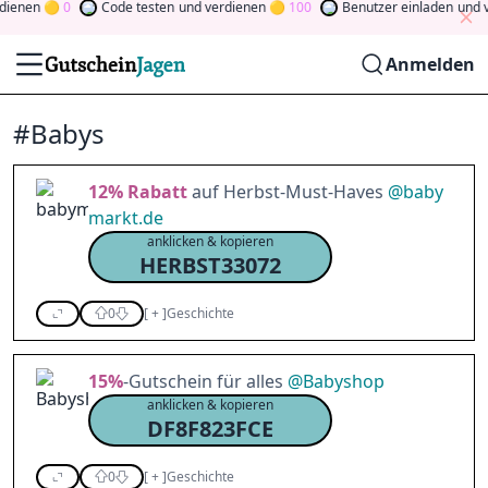
nen
0
Code testen
und verdienen
100
Benutzer einladen
und verd
Anmelden
#Babys
12%
Rabatt
auf Herbst-Must-Haves
@
baby
markt.de
anklicken & kopieren
HERBST33072
0
[
+
]
Geschichte
15%
-Gutschein für alles
@
Babyshop
anklicken & kopieren
DF8F823FCE
0
[
+
]
Geschichte