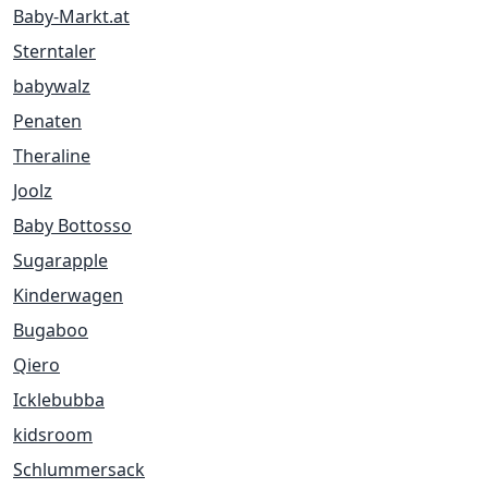
Baby-Markt.at
Sterntaler
babywalz
Penaten
Theraline
Joolz
Baby Bottosso
Sugarapple
Kinderwagen
Bugaboo
Qiero
Icklebubba
kidsroom
Schlummersack