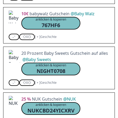
10€
babywalz Gutschein
@
Baby Walz
anklicken & kopieren
767HF6
0
[
+
]
Geschichte
20 Prozent Baby Sweets Gutschein auf alles
@
Baby Sweets
anklicken & kopieren
NIGHT0708
0
[
+
]
Geschichte
25 %
NUK Gutschein
@
NUK
anklicken & kopieren
NUKCBD24YICXRV