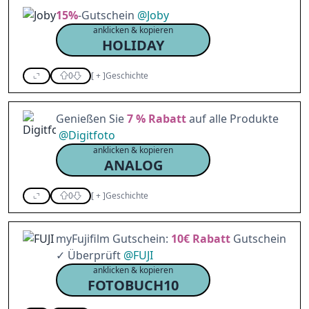
15%
-Gutschein
@
Joby
anklicken & kopieren
HOLIDAY
0
[
+
]
Geschichte
Genießen Sie
7 %
Rabatt
auf alle Produkte
@
Digitfoto
anklicken & kopieren
ANALOG
0
[
+
]
Geschichte
myFujifilm Gutschein:
10€
Rabatt
Gutschein
✓ Überprüft
@
FUJI
anklicken & kopieren
FOTOBUCH10