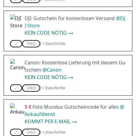
DJI: Gutschein für kostenlosen Versand
@
DJ
I Store
KEIN CODE NÖTIG
0
[
+
]
Geschichte
Canon: Kostenlose Lieferung mit diesem Gu
tschein
@
Canon
KEIN CODE NÖTIG
0
[
+
]
Geschichte
5 €
Foto Mundus Gutscheincode für alles
@
Ankaufdienst
KOMMT PER E-MAIL
0
[
+
]
Geschichte