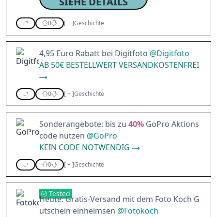
SIEHE DETAILS
0
[
+
]
Geschichte
4,95 Euro Rabatt bei Digitfoto
@
Digitfoto
AB 50€ BESTELLWERT VERSANDKOSTENFREI
0
[
+
]
Geschichte
Sonderangebote: bis zu
40%
GoPro Aktions
code nutzen
@
GoPro
KEIN CODE NOTWENDIG
0
[
+
]
Geschichte
Tested
Heute: Gratis-Versand mit dem Foto Koch G
utschein einheimsen
@
Fotokoch