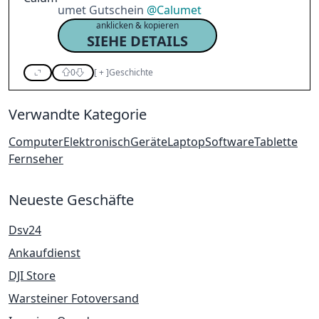
umet Gutschein
@
Calumet
anklicken & kopieren
SIEHE DETAILS
0
[
+
]
Geschichte
Verwandte Kategorie
Computer
Elektronisch
Geräte
Laptop
Software
Tablette
Fernseher
Neueste Geschäfte
Dsv24
Ankaufdienst
DJI Store
Warsteiner Fotoversand