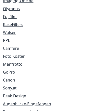
Imaging-One.de
Olympus
Fujifilm
KaseFilters
Walser
PPL
Camfere
Foto Köster
Manfrotto
GoPro
Canon
Sony.at
Peak Design
Augenblicke-Eingefangen