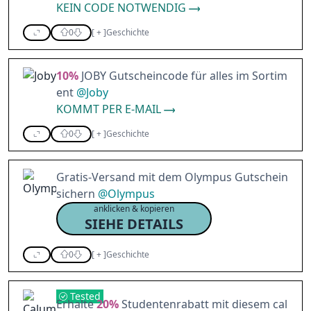
KEIN CODE NOTWENDIG
0
[
+
]
Geschichte
10%
JOBY Gutscheincode für alles im Sortim
ent
@
Joby
KOMMT PER E-MAIL
0
[
+
]
Geschichte
Gratis-Versand mit dem Olympus Gutschein
sichern
@
Olympus
anklicken & kopieren
SIEHE DETAILS
0
[
+
]
Geschichte
Tested
Erhalte
20%
Studentenrabatt mit diesem cal