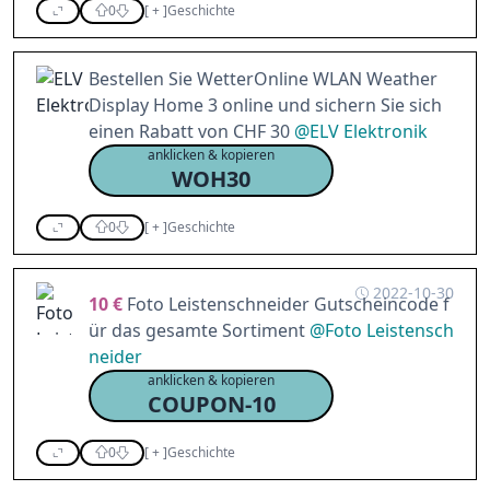
0
[
+
]
Geschichte
Bestellen Sie WetterOnline WLAN Weather
Display Home 3 online und sichern Sie sich
einen Rabatt von CHF 30
@
ELV Elektronik
anklicken & kopieren
WOH30
0
[
+
]
Geschichte
2022-10-30
10 €
Foto Leistenschneider Gutscheincode f
ür das gesamte Sortiment
@
Foto Leistensch
neider
anklicken & kopieren
COUPON-10
0
[
+
]
Geschichte