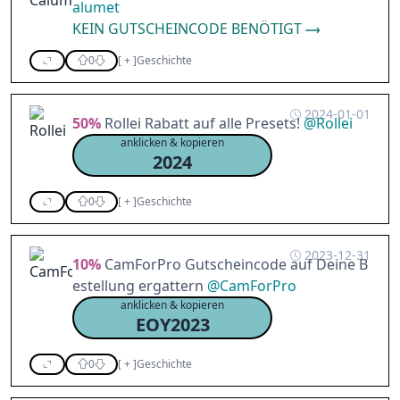
alumet
KEIN GUTSCHEINCODE BENÖTIGT
0
[
+
]
Geschichte
2024-01-01
50%
Rollei Rabatt auf alle Presets!
@
Rollei
anklicken & kopieren
2024
0
[
+
]
Geschichte
2023-12-31
10%
CamForPro Gutscheincode auf Deine B
estellung ergattern
@
CamForPro
anklicken & kopieren
EOY2023
0
[
+
]
Geschichte