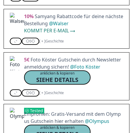
10%
Samyang Rabattcode für deine nächste
Bestellung
@
Walser
KOMMT PER E-MAIL
0
[
+
]
Geschichte
5€
Foto Köster Gutschein durch Newsletter
anmeldung sichern!
@
Foto Köster
anklicken & kopieren
SIEHE DETAILS
0
[
+
]
Geschichte
Tested
Empfohlen: Gratis-Versand mit dem Olymp
us Gutschein hier erhalten
@
Olympus
anklicken & kopieren