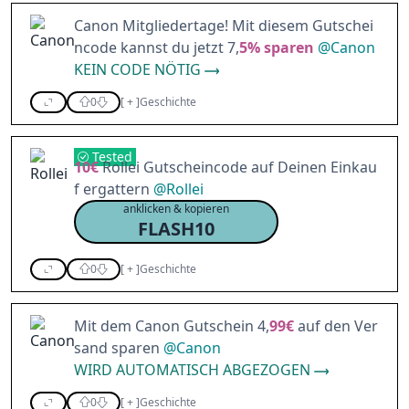
Canon Mitgliedertage! Mit diesem Gutschei
ncode kannst du jetzt 7,
5%
sparen
@
Canon
KEIN CODE NÖTIG
0
[
+
]
Geschichte
Tested
10€
Rollei Gutscheincode auf Deinen Einkau
f ergattern
@
Rollei
anklicken & kopieren
FLASH10
0
[
+
]
Geschichte
Mit dem Canon Gutschein 4,
99€
auf den Ver
sand sparen
@
Canon
WIRD AUTOMATISCH ABGEZOGEN
0
[
+
]
Geschichte