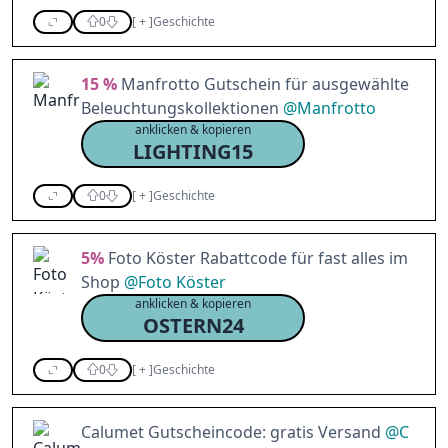
0
[
+
]
Geschichte
15 %
Manfrotto Gutschein für ausgewählte
Beleuchtungskollektionen
@
Manfrotto
anklicken & kopieren
LIGHTING15
0
[
+
]
Geschichte
5%
Foto Köster Rabattcode für fast alles im
Shop
@
Foto Köster
anklicken & kopieren
OSTERN24
0
[
+
]
Geschichte
Calumet Gutscheincode: gratis Versand
@
C