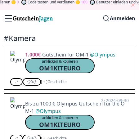
en
0
Code testen
und verdienen
100
Benutzer einladen
und verdi
Anmelden
#Kamera
1.000€
-Gutschein für OM-1
@
Olympus
anklicken & kopieren
OM1KITEURO
0
[
+
]
Geschichte
2024-09-30
Bis zu 1000 € Olympus Gutschein für die O
M-1
@
Olympus
anklicken & kopieren
OM1KITEURO
0
[
+
]
Geschichte