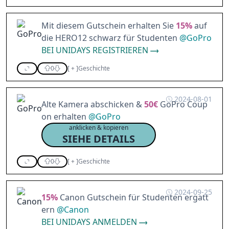
Mit diesem Gutschein erhalten Sie
15%
auf
die HERO12 schwarz für Studenten
@
GoPro
BEI UNIDAYS REGISTRIEREN
0
[
+
]
Geschichte
2024-08-01
Alte Kamera abschicken &
50€
GoPro Coup
on erhalten
@
GoPro
anklicken & kopieren
SIEHE DETAILS
0
[
+
]
Geschichte
2024-09-25
15%
Canon Gutschein für Studenten ergatt
ern
@
Canon
BEI UNIDAYS ANMELDEN