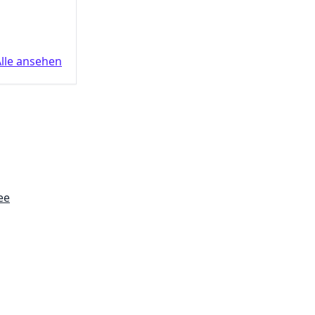
Shop
lle ansehen
ee