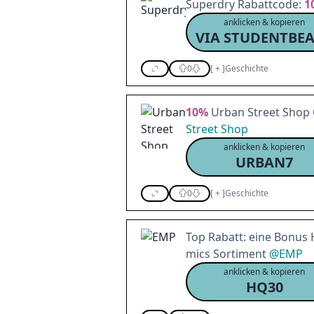
Superdry Rabattcode:
1
anklicken & kopieren
0
[
+
]
Geschichte
10%
Urban Street Shop 
Street Shop
anklicken & kopieren
URBAN7
0
[
+
]
Geschichte
Top Rabatt: eine Bonus 
mics Sortiment
@
EMP
anklicken & kopieren
HQ30