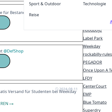
Sport & Outdoor
Technologie
Urban Street 
2024-09-30
e für Bestandskunden
@
EMP
59caps
Reise
A
METALSHOP
hoodboyz
Label Park
Weekday
et
@
DefShop
rockabilly-rules
PEGADOR
Once Upon A T
LFDY
CenterCourt
2024-08-11
atis Versand für Studenten bei Weekday
EMP
Blue Tomato
EREN
Superdry