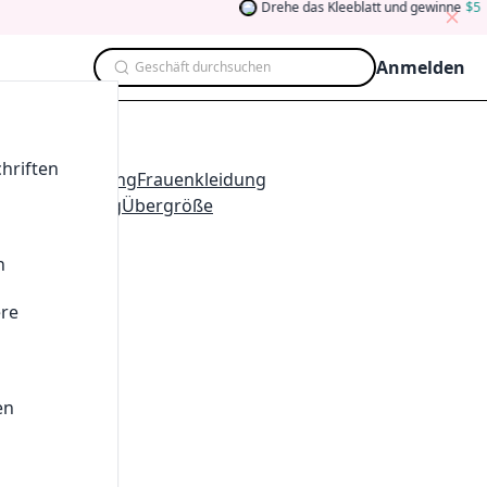
Drehe das Kleeblatt und gewinne
5
Ab
Anmelden
Geschäft durchsuchen
ategorie
hriften
ng
Kinderkleidung
Frauenkleidung
portbekleidung
Übergröße
n
chäfte
ere
en