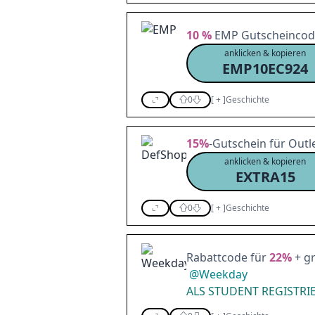
10 %
EMP Gutscheincod
anklicken & kopieren
EMP10EC924
0
[
+
]
Geschichte
15%
-Gutschein für Outl
anklicken & kopieren
EXTRA15
0
[
+
]
Geschichte
Rabattcode für
22%
+ gr
@
Weekday
ALS STUDENT REGISTRI