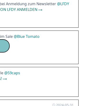
 bei Anmeldung zum Newsletter
@
LFDY
VON LFDY ANMELDEN
 im Sale
@
Blue Tomato
le
@
59caps
!
2024-05-31