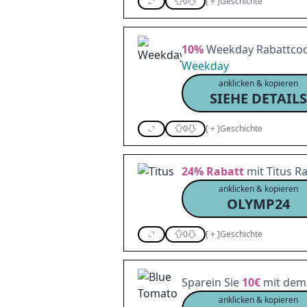
0
[
+
]
Geschichte
10%
Weekday Rabattcode
Weekday
anklicken & kopieren
SIEHE DETAILS
0
[
+
]
Geschichte
24%
Rabatt
mit Titus Ra
anklicken & kopieren
OLYMP24
0
[
+
]
Geschichte
Sparein Sie
10€
mit dem 
anklicken & kopieren