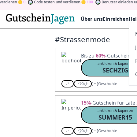
nen
0
Code testen
und verdienen
100
Benutzer einladen
und verd
Über uns
Einreichen
Hei
#Strassenmode
Bis zu
60%
-Gutschein für
anklicken & kopieren
SECHZIG
0
[
+
]
Geschichte
15%
-Gutschein für Lat
anklicken & kopieren
SUMMER15
0
[
+
]
Geschichte