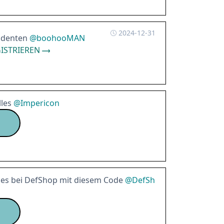
2024-12-31
udenten
@
boohooMAN
ISTRIEREN
lles
@
Impericon
lles bei DefShop mit diesem Code
@
DefSh