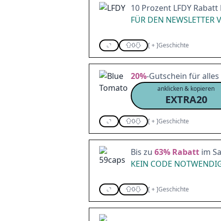
10 Prozent LFDY Rabatt
FÜR DEN NEWSLETTER 
0
[
+
]
Geschichte
20%
-Gutschein für alles
anklicken & kopieren
EXTRA20
0
[
+
]
Geschichte
Bis zu
63%
Rabatt
im Sa
KEIN CODE NOTWENDIG
0
[
+
]
Geschichte