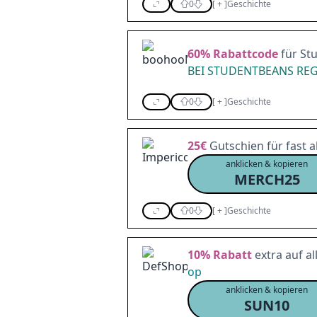
0
[
+
]
Geschichte
60%
Rabattcode
für St
BEI STUDENTBEANS REG
0
[
+
]
Geschichte
25€
Gutschien für fast a
anklicken & kopieren
MERCH25
0
[
+
]
Geschichte
10%
Rabatt
extra auf a
op
anklicken & kopieren
SUN10