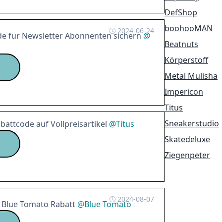
DefShop
boohooMAN
2024-06-24
 für Newsletter Abonnenten sichern
@
Beatnuts
Körperstoff
Metal Mulisha
Impericon
Titus
Sneakerstudio
battcode auf Vollpreisartikel
@
Titus
Skatedeluxe
Ziegenpeter
2024-08-07
Blue Tomato Rabatt
@
Blue Tomato