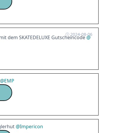
2024-08-06
mit dem SKATEDELUXE Gutscheincode
@
@
EMP
glerhut
@
Impericon