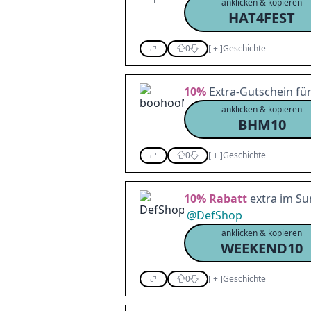
anklicken & kopieren
HAT4FEST
0
[
+
]
Geschichte
10%
Extra-Gutschein für
anklicken & kopieren
BHM10
0
[
+
]
Geschichte
10%
Rabatt
extra im Su
@
DefShop
anklicken & kopieren
WEEKEND10
0
[
+
]
Geschichte