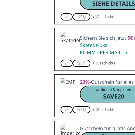
SIEHE DETAILS
0
[
+
]
Geschichte
Sichern Sie sich jetzt
5€
Skatedeluxe
KOMMT PER MAIL
0
[
+
]
Geschichte
20%
-Gutschein für alles
anklicken & kopieren
SAVE20
0
[
+
]
Geschichte
Gutschein für gratis An