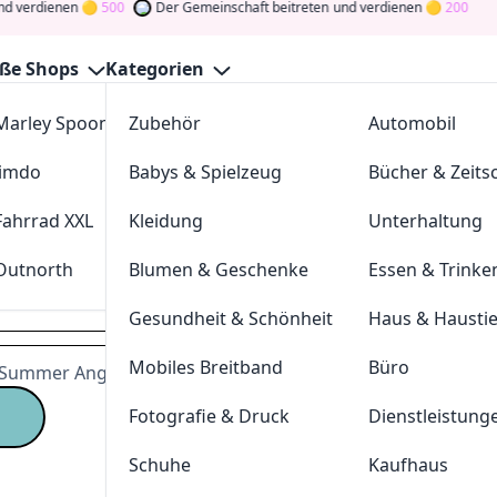
ienen
500
Der Gemeinschaft beitreten
und verdienen
200
ße Shops
Kategorien
Marley Spoon
Zubehör
cosstores.com
Automobil
Verwandte K
Jimdo
Babys & Spielzeug
sportdeal24
Bücher & Zeitsc
Männerkleidu
 alles
@
boohooMAN
Unterwäsche
S
Fahrrad XXL
Kleidung
FC-Moto
Unterhaltung
Bademode
Outnorth
Blumen & Geschenke
Parkettkaiser
Essen & Trinke
Neueste Ges
Gesundheit & Schönheit
Haus & Hausti
Techwear Club
Mobiles Breitband
Büro
e Summer Angebote
@
Impericon
Good-Gear
Fotografie & Druck
Dienstleistung
Skatedeluxe.ch
Mrgugu.com
Schuhe
Kaufhaus
Weekday