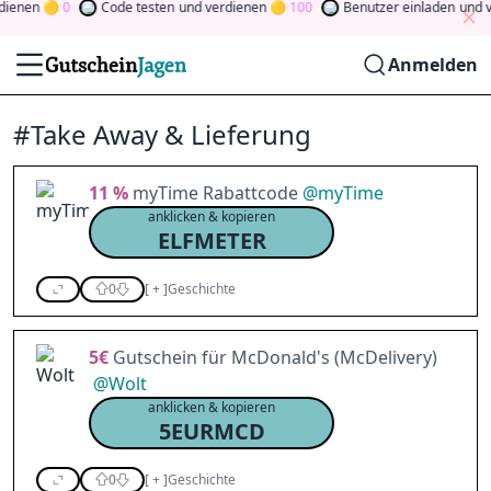
nen
0
Code testen
und verdienen
100
Benutzer einladen
und verd
Anmelden
#Take Away & Lieferung
11 %
myTime Rabattcode
@
myTime
anklicken & kopieren
ELFMETER
0
[
+
]
Geschichte
5€
Gutschein für McDonald's (McDelivery)
@
Wolt
anklicken & kopieren
5EURMCD
0
[
+
]
Geschichte