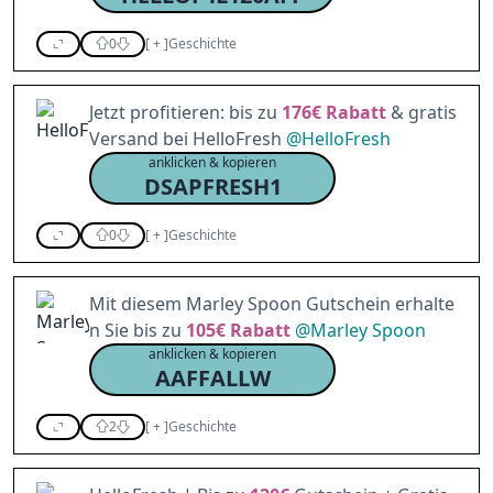
0
[
+
]
Geschichte
Jetzt profitieren: bis zu
176€
Rabatt
& gratis
Versand bei HelloFresh
@
HelloFresh
anklicken & kopieren
DSAPFRESH1
0
[
+
]
Geschichte
Mit diesem Marley Spoon Gutschein erhalte
n Sie bis zu
105€
Rabatt
@
Marley Spoon
anklicken & kopieren
AAFFALLW
2
[
+
]
Geschichte