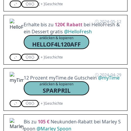
0
[
+
]
Geschichte
2024-05-12
Erhalte bis zu
120€
Rabatt
bei HelloFresh &
ein Dessert gratis
@
HelloFresh
anklicken & kopieren
HELLOF4L120AFF
0
[
+
]
Geschichte
2024-04-29
12 Prozent myTime.de Gutschein
@
myTime
anklicken & kopieren
SPARPRIL
0
[
+
]
Geschichte
Bis zu
105 €
Neukunden-Rabatt bei Marley S
poon
@
Marley Spoon