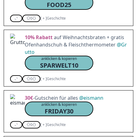
FOOD25
0
[
+
]
Geschichte
10%
Rabatt
auf Weihnachtsbraten + gratis
Ofenhandschuh & Fleischthermometer
@
Gr
utto
anklicken & kopieren
SPARWELT10
0
[
+
]
Geschichte
30€
-Gutschein für alles
@
eismann
anklicken & kopieren
FRIDAY30
0
[
+
]
Geschichte