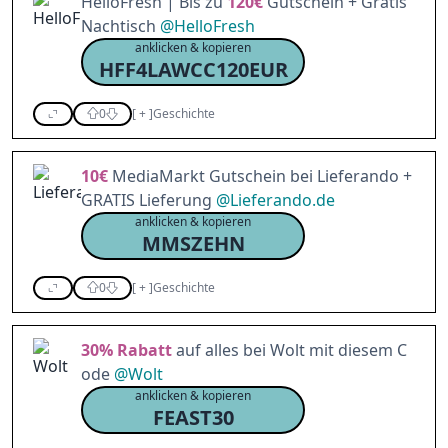
HelloFresh | Bis zu
120€
Gutschein + Gratis
Nachtisch
@
HelloFresh
anklicken & kopieren
HFF4LAWCC120EUR
0
[
+
]
Geschichte
10€
MediaMarkt Gutschein bei Lieferando +
GRATIS Lieferung
@
Lieferando.de
anklicken & kopieren
MMSZEHN
0
[
+
]
Geschichte
30%
Rabatt
auf alles bei Wolt mit diesem C
ode
@
Wolt
anklicken & kopieren
FEAST30