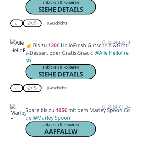
anklicken & kopieren
SIEHE DETAILS
0
[
+
]
Geschichte
2024-02-11
☝️ Bis zu
120€
HelloFresh Gutschein &Grati
s-Dessert oder Gratis-Snack!
@
Alle HelloFre
sh
anklicken & kopieren
SIEHE DETAILS
0
[
+
]
Geschichte
2024-01-04
Spare bis zu
105€
mit dem Marley Spoon Co
de
@
Marley Spoon
anklicken & kopieren
AAFFALLW