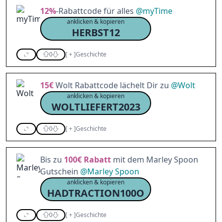
12%
-Rabattcode für alles
@
myTime
anklicken & kopieren
HERBST12
0
[
+
]
Geschichte
15€
Wolt Rabattcode lächelt Dir zu
@
Wolt
anklicken & kopieren
WOLTLIEFERT2023
0
[
+
]
Geschichte
Bis zu
100€
Rabatt
mit dem Marley Spoon
Gutschein
@
Marley Spoon
anklicken & kopieren
HADTRACTION100O
0
[
+
]
Geschichte