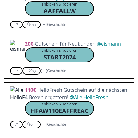
anklicken & kopieren
AAFFALLW
0
[
+
]
Geschichte
20€
-Gutschein für Neukunden
@
eismann
anklicken & kopieren
START2024
0
[
+
]
Geschichte
110€
HelloFresh Gutschein auf die nächsten
4 Boxen ergattern!
@
Alle HelloFresh
anklicken & kopieren
HFAW110EAFFREAC
0
[
+
]
Geschichte