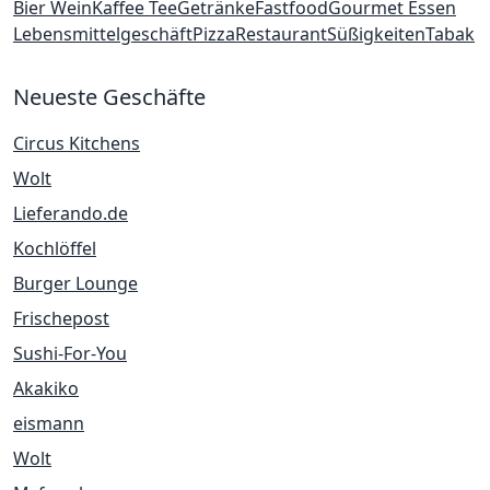
Bier Wein
Kaffee Tee
Getränke
Fastfood
Gourmet Essen
Lebensmittelgeschäft
Pizza
Restaurant
Süßigkeiten
Tabak
Neueste Geschäfte
Circus Kitchens
Wolt
Lieferando.de
Kochlöffel
Burger Lounge
Frischepost
Sushi-For-You
Akakiko
eismann
Wolt