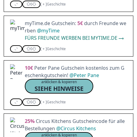
0
[
+
]
Geschichte
myTime.de Gutschein:
5€
durch Freunde we
rben
@
myTime
FÜRS FREUNDE WERBEN BEI MYTIME.DE
0
[
+
]
Geschichte
10€
Peter Pane Gutschein kostenlos zum G
eschenkgutschein!
@
Peter Pane
anklicken & kopieren
SIEHE HINWEISE
0
[
+
]
Geschichte
25%
Circus Kitchens Gutscheincode für alle
Bestellungen
@
Circus Kitchens
anklicken & kopieren