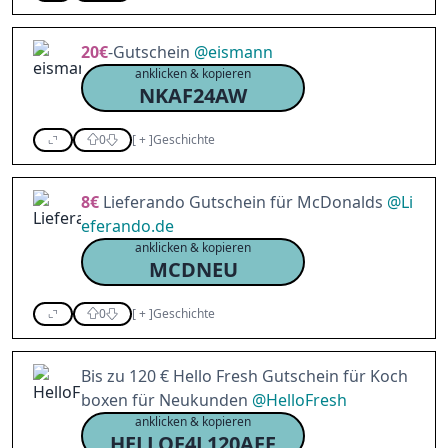
20€
-Gutschein
@
eismann
anklicken & kopieren
NKAF24AW
0
[
+
]
Geschichte
8€
Lieferando Gutschein für McDonalds
@
Li
eferando.de
anklicken & kopieren
MCDNEU
0
[
+
]
Geschichte
Bis zu 120 € Hello Fresh Gutschein für Koch
boxen für Neukunden
@
HelloFresh
anklicken & kopieren
HELLOF4L120AFF