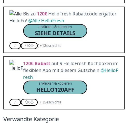
Bis zu
120€
HelloFresh Rabattcode ergatter
n!
@
Alle HelloFresh
anklicken & kopieren
SIEHE DETAILS
0
[
+
]
Geschichte
120€
Rabatt
auf 9 HelloFresh Kochboxen im
flexiblen Abo mit diesem Gutschein
@
HelloF
resh
anklicken & kopieren
HELLO120AFF
0
[
+
]
Geschichte
Verwandte Kategorie