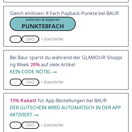
Gleich einlösen: 8 Fach Payback-Punkte bei BAUR
anklicken & kopieren
PUNKTE8FACH
0
[
+
]
Geschichte
Bei Baur sparst du während der GLAMOUR Shoppi
ng Week
20%
auf viele Artikel
KEIN CODE NÖTIG
0
[
+
]
Geschichte
15%
Rabatt
für App-Bestellungen bei BAUR
DER GUTSCHEIN WIRD AUTOMATISCH IN DER APP
AKTIVIERT
0
[
+
]
Geschichte