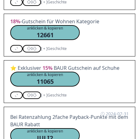
0
[
+
]
Geschichte
18%
-Gutschein für Wohnen Kategorie
anklicken & kopieren
12661
0
[
+
]
Geschichte
⭐ Exklusiver
15%
BAUR Gutschein auf Schuhe
anklicken & kopieren
11065
0
[
+
]
Geschichte
2024-07-31
Bei Ratenzahlung 2fache Payback-Punkte mit dem
BAUR Rabatt
anklicken & kopieren
JULI2