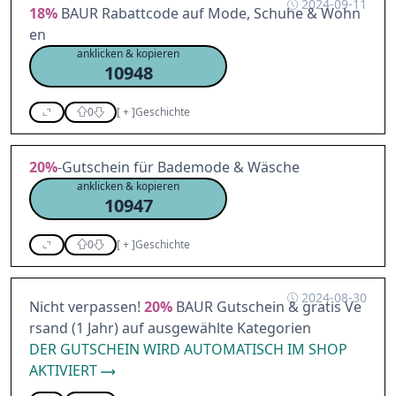
2024-09-11
18%
BAUR Rabattcode auf Mode, Schuhe & Wohn
en
anklicken & kopieren
10948
0
[
+
]
Geschichte
20%
-Gutschein für Bademode & Wäsche
anklicken & kopieren
10947
0
[
+
]
Geschichte
2024-08-30
Nicht verpassen!
20%
BAUR Gutschein & gratis Ve
rsand (1 Jahr) auf ausgewählte Kategorien
DER GUTSCHEIN WIRD AUTOMATISCH IM SHOP
AKTIVIERT