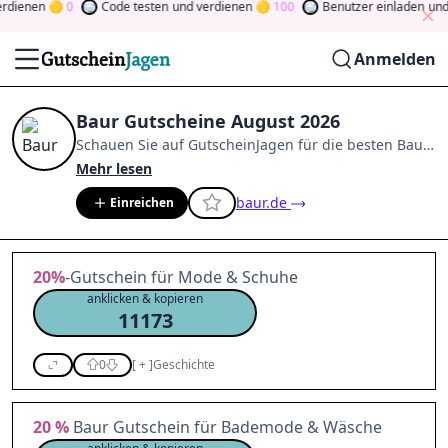
enen
0
Code testen
und verdienen
100
Benutzer einladen
und ve
Anmelden
Baur Gutscheine August 2026
Schauen Sie auf
GutscheinJagen
für die besten
Baur
-
Angebote im
Aug. 2026
.
Werden Sie Mitglied der
Mehr lesen
Community
und verdienen Sie Tokens, indem Sie
baur.de
Einreichen
durch Abstimmen, Testen, Teilen und mehr
beitragen.
Drehen Sie den Glücksklee
und gewinnen
Sie Geld
20%
-Gutschein für Mode & Schuhe
anklicken & kopieren
11173
0
[
+
]
Geschichte
20 %
Baur Gutschein für Bademode & Wäsche