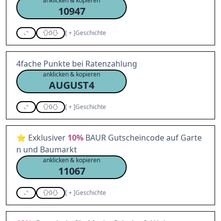
anklicken & kopieren
10947
0
[
+
]
Geschichte
4fache Punkte bei Ratenzahlung
anklicken & kopieren
AUGUST4
0
[
+
]
Geschichte
⭐ Exklusiver
10%
BAUR Gutscheincode auf Garte
n und Baumarkt
anklicken & kopieren
11067
0
[
+
]
Geschichte