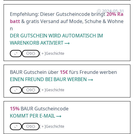
2024-05-31
Empfehlung: Dieser Gutscheincode bringt
20%
Ra
batt
& gratis Versand auf Mode, Schuhe & Wohne
n
DER GUTSCHEIN WIRD AUTOMATISCH IM
WARENKORB AKTIVIERT
0
[
+
]
Geschichte
BAUR Gutschein über
15€
fürs Freunde werben
EINEN FREUND BEI BAUR WERBEN
0
[
+
]
Geschichte
15%
BAUR Gutscheincode
KOMMT PER E-MAIL
0
[
+
]
Geschichte