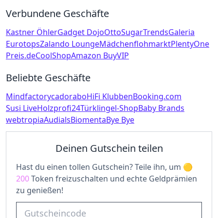
Verbundene Geschäfte
Kastner Öhler
Gadget Dojo
Otto
SugarTrends
Galeria
Eurotops
Zalando Lounge
Mädchenflohmarkt
PlentyOne
Preis.de
CoolShop
Amazon BuyVIP
Beliebte Geschäfte
Mindfactory
cadorabo
HiFi Klubben
Booking.com
Susi Live
Holzprofi24
Türklingel-Shop
Baby Brands
webtropia
Audials
Biomenta
Bye Bye
Deinen Gutschein teilen
Hast du einen tollen Gutschein? Teile ihn, um
200
Token freizuschalten und echte Geldprämien
zu genießen!