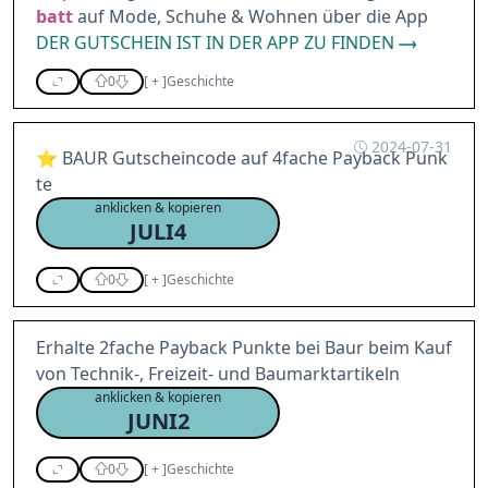
batt
auf Mode, Schuhe & Wohnen über die App
DER GUTSCHEIN IST IN DER APP ZU FINDEN
0
[
+
]
Geschichte
2024-07-31
⭐ BAUR Gutscheincode auf 4fache Payback Punk
te
anklicken & kopieren
JULI4
0
[
+
]
Geschichte
Erhalte 2fache Payback Punkte bei Baur beim Kauf
von Technik-, Freizeit- und Baumarktartikeln
anklicken & kopieren
JUNI2
0
[
+
]
Geschichte