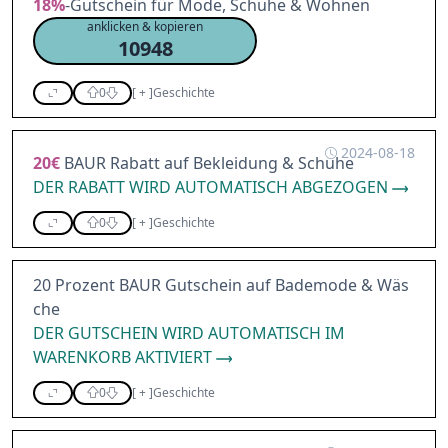
18%
-Gutschein für Mode, Schuhe & Wohnen
anklicken & kopieren
10948
0
[
+
]
Geschichte
2024-08-18
20€
BAUR Rabatt auf Bekleidung & Schuhe
DER RABATT WIRD AUTOMATISCH ABGEZOGEN
0
[
+
]
Geschichte
20 Prozent BAUR Gutschein auf Bademode & Wäs
che
DER GUTSCHEIN WIRD AUTOMATISCH IM
WARENKORB AKTIVIERT
0
[
+
]
Geschichte