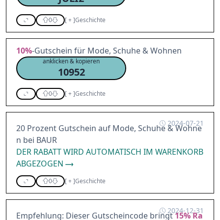
0
[
+
]
Geschichte
10%
-Gutschein für Mode, Schuhe & Wohnen
anklicken & kopieren
10952
0
[
+
]
Geschichte
2024-07-21
20 Prozent Gutschein auf Mode, Schuhe & Wohne
n bei BAUR
DER RABATT WIRD AUTOMATISCH IM WARENKORB
ABGEZOGEN
0
[
+
]
Geschichte
2024-12-31
Empfehlung: Dieser Gutscheincode bringt
15%
Ra