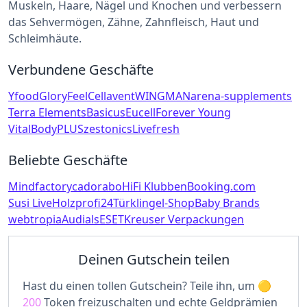
Muskeln, Haare, Nägel und Knochen und verbessern
das Sehvermögen, Zähne, Zahnfleisch, Haut und
Schleimhäute.
Verbundene Geschäfte
Yfood
GloryFeel
Cellavent
WINGMAN
arena-supplements
Terra Elements
Basicus
Eucell
Forever Young
VitalBodyPLUS
zestonics
Livefresh
Beliebte Geschäfte
Mindfactory
cadorabo
HiFi Klubben
Booking.com
Susi Live
Holzprofi24
Türklingel-Shop
Baby Brands
webtropia
Audials
ESET
Kreuser Verpackungen
Deinen Gutschein teilen
Hast du einen tollen Gutschein? Teile ihn, um
200
Token freizuschalten und echte Geldprämien