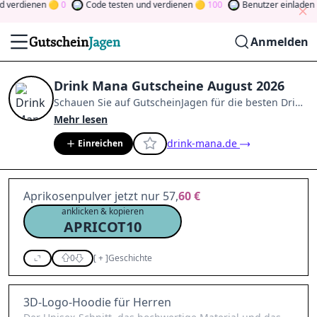
verdienen
0
Code testen
und verdienen
100
Benutzer einladen
un
Anmelden
Drink Mana Gutscheine August 2026
Schauen Sie auf
GutscheinJagen
für die besten
Drink
Mana
-Angebote im
Aug. 2026
.
Werden Sie Mitglied
Mehr lesen
der Community
und verdienen Sie Tokens, indem Sie
drink-mana.de
Einreichen
durch Abstimmen, Testen, Teilen und mehr
beitragen.
Drehen Sie den Glücksklee
und gewinnen
Sie Geld
Aprikosenpulver jetzt nur 57,
60 €
anklicken & kopieren
APRICOT10
0
[
+
]
Geschichte
3D-Logo-Hoodie für Herren