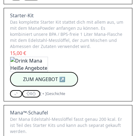
Starter-Kit
Das komplette Starter Kit stattet dich mit allem aus, um
mit dem ManaPowder anfangen zu können. Es
kombiniert unsere BPA / BPS-freie 1 Liter Mana-Flasche
mit dem Edelstahl-Messlöffel, der zum Mischen und
Abmessen der Zutaten verwendet wird.
15,00 €
ZUM ANGEBOT
↗
0
[
+
]
Geschichte
Mana™-Schaufel
Der Mana Edelstahl-Messlöffel fasst genau 200 kcal. Er
ist Teil des Starter Kits und kann auch separat gekauft
werden.