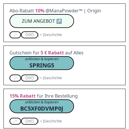
Abo-Rabatt
10%
@ManaPowder™ | Origin
ZUM ANGEBOT
↗
0
[
+
]
Geschichte
Gutschein für
5 €
Rabatt
auf Alles
anklicken & kopieren
SPRING5
0
[
+
]
Geschichte
15%
Rabatt
für Ihre Bestellung
anklicken & kopieren
BC5XF0DVMP0J
0
[
+
]
Geschichte