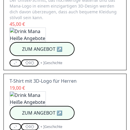
Der Unisex-Schnitt, das hochwertige Material und das
Mana-Logo in einem einzigartigen 3D-Design werden
dich davon überzeugen, dass auch bequeme Kleidung
stilvoll sein kann.
45,00 €
ZUM ANGEBOT
↗
0
[
+
]
Geschichte
T-Shirt mit 3D-Logo für Herren
19,00 €
ZUM ANGEBOT
↗
0
[
+
]
Geschichte