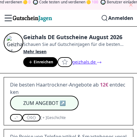
d verdienen
0
Code testen
und verdienen
100
Benutzer einladen
Anmelden
Geizhals DE Gutscheine August 2026
Schauen Sie auf
GutscheinJagen
für die besten
Geizhals DE
-Angebote im
Aug. 2026
.
Werden Sie
Mehr lesen
Mitglied der Community
und verdienen Sie Tokens,
geizhals.de
Einreichen
indem Sie durch Abstimmen, Testen, Teilen und
mehr beitragen.
Drehen Sie den Glücksklee
und
gewinnen Sie Geld
Die besten Haartrockner-Angebote ab
12€
entdec
ken
ZUM ANGEBOT
↗
0
[
+
]
Geschichte
Die Preise von Telefonartikel & Smartphones vergl