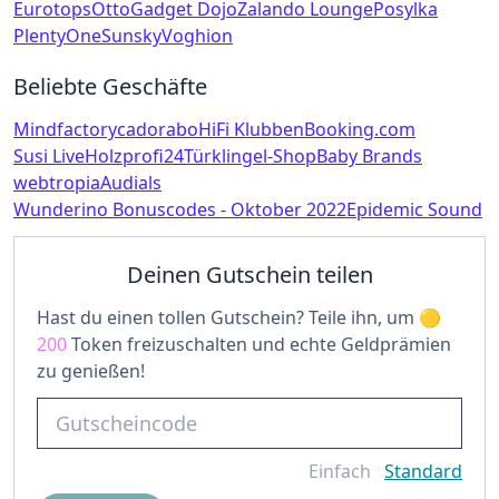
Eurotops
Otto
Gadget Dojo
Zalando Lounge
Posylka
PlentyOne
Sunsky
Voghion
Beliebte Geschäfte
Mindfactory
cadorabo
HiFi Klubben
Booking.com
Susi Live
Holzprofi24
Türklingel-Shop
Baby Brands
webtropia
Audials
Wunderino Bonuscodes - Oktober 2022
Epidemic Sound
Deinen Gutschein teilen
Hast du einen tollen Gutschein? Teile ihn, um
200
Token freizuschalten und echte Geldprämien
zu genießen!
Einfach
Standard