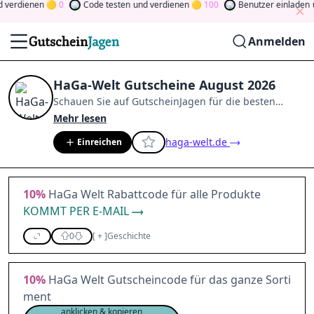
erdienen
0
Code testen
und verdienen
100
Benutzer einladen
un
Anmelden
HaGa-Welt Gutscheine August 2026
Schauen Sie auf
GutscheinJagen
für die besten
HaGa-Welt
-Angebote im
Aug. 2026
.
Werden Sie
Mehr lesen
Mitglied der Community
und verdienen Sie Tokens,
haga-welt.de
Einreichen
indem Sie durch Abstimmen, Testen, Teilen und
mehr beitragen.
Drehen Sie den Glücksklee
und
gewinnen Sie Geld
10%
HaGa Welt Rabattcode für alle Produkte
KOMMT PER E-MAIL
0
[
+
]
Geschichte
10%
HaGa Welt Gutscheincode für das ganze Sorti
ment
anklicken & kopieren