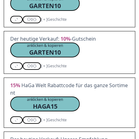
GARTEN10
0
[
+
]
Geschichte
Der heutige Verkauf:
10%
-Gutschein
anklicken & kopieren
GARTEN10
0
[
+
]
Geschichte
15%
HaGa Welt Rabattcode für das ganze Sortime
nt
anklicken & kopieren
HAGA15
0
[
+
]
Geschichte