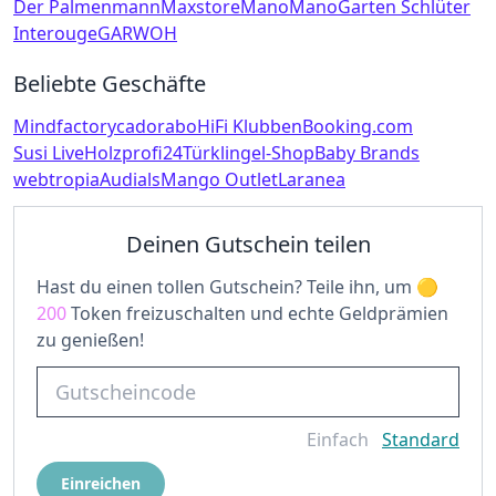
Der Palmenmann
Maxstore
ManoMano
Garten Schlüter
Interouge
GARWOH
Beliebte Geschäfte
Mindfactory
cadorabo
HiFi Klubben
Booking.com
Susi Live
Holzprofi24
Türklingel-Shop
Baby Brands
webtropia
Audials
Mango Outlet
Laranea
Deinen Gutschein teilen
Hast du einen tollen Gutschein? Teile ihn, um
200
Token freizuschalten und echte Geldprämien
zu genießen!
Einfach
Standard
Einreichen