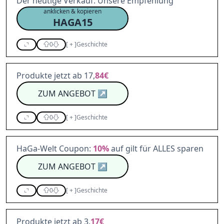
Der heutige Verkauf: Unsere Empfehlung
anklicken & kopieren
HAGA15
0
[
+
]
Geschichte
Produkte jetzt ab 17,
84€
ZUM ANGEBOT
↗
0
[
+
]
Geschichte
HaGa-Welt Coupon:
10%
auf gilt für ALLES sparen
ZUM ANGEBOT
↗
0
[
+
]
Geschichte
Produkte jetzt ab 3,
17€