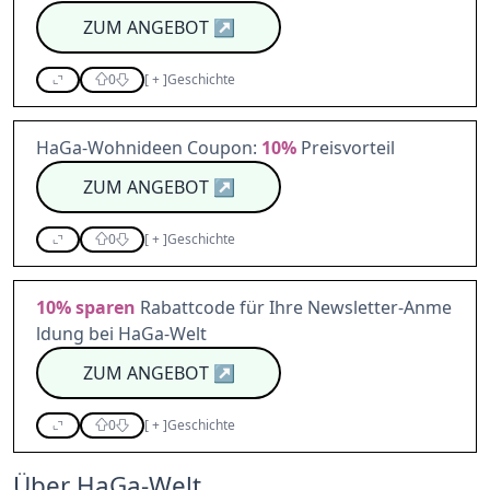
ZUM ANGEBOT
↗
0
[
+
]
Geschichte
HaGa-Wohnideen Coupon:
10%
Preisvorteil
ZUM ANGEBOT
↗
0
[
+
]
Geschichte
10%
sparen
Rabattcode für Ihre Newsletter-Anme
ldung bei HaGa-Welt
ZUM ANGEBOT
↗
0
[
+
]
Geschichte
Über HaGa-Welt