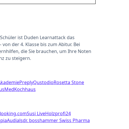
 Schüler ist Duden Learnattack das
von der 4. Klasse bis zum Abitur. Bei
ernhilfen, die Sie brauchen, um Ihre Noten
nz zu steigern.
Akademie
Preply
Qustodio
Rosetta Stone
usMed
Kochhaus
Booking.com
Susi Live
Holzprofi24
pia
Audials
dr. bosshammer Swiss Pharma