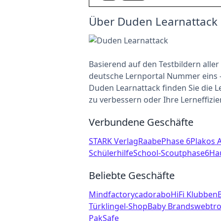
Über Duden Learnattack
Basierend auf den Testbildern aller
deutsche Lernportal Nummer eins – 
Duden Learnattack finden Sie die L
zu verbessern oder Ihre Lerneffizie
Verbundene Geschäfte
STARK Verlag
Raabe
Phase 6
Plakos 
Schülerhilfe
School-Scout
phase6
Ha
Beliebte Geschäfte
Mindfactory
cadorabo
HiFi Klubben
Türklingel-Shop
Baby Brands
webtro
PakSafe