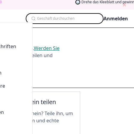
Drehe das Kleeblatt und gewinne
Anmelden
Geschäft durchsuchen
t 2026
hriften
e im
Aug. 2026
.
Werden Sie
men, Testen, Teilen und
n
ere
nen Gutschein teilen
en
n tollen Gutschein? Teile ihn, um
 freizuschalten und echte
 zu genießen!