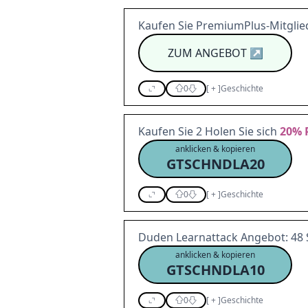
Kaufen Sie PremiumPlus-Mitglie
ZUM ANGEBOT
↗
0
[
+
]
Geschichte
Kaufen Sie 2 Holen Sie sich
20%
anklicken & kopieren
GTSCHNDLA20
0
[
+
]
Geschichte
Duden Learnattack Angebot: 48 
anklicken & kopieren
GTSCHNDLA10
0
[
+
]
Geschichte