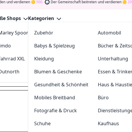
n
und verdienen
500
Der Gemeinschaft beitreten
und verdienen
200
ße Shops
Kategorien
Marley Spoon
Zubehör
cosstores.com
Automobil
earnattack Gutscheine Augus
Jimdo
Babys & Spielzeug
sportdeal24
Bücher & Zeitsc
GutscheinJagen
für die besten
Duden Learnattack
-Angebot
ommunity
und verdienen Sie Tokens, indem Sie durch Abstim
Fahrrad XXL
Kleidung
FC-Moto
Unterhaltung
Drehen Sie den Glücksklee
und gewinnen Sie Geld
Outnorth
Blumen & Geschenke
Parkettkaiser
Essen & Trinke
learnattack.de
Gesundheit & Schönheit
Haus & Hausti
Mobiles Breitband
Büro
Dei
Fotografie & Druck
Dienstleistung
Hast du eine
200
Token
Schuhe
Kaufhaus
Geldprämien