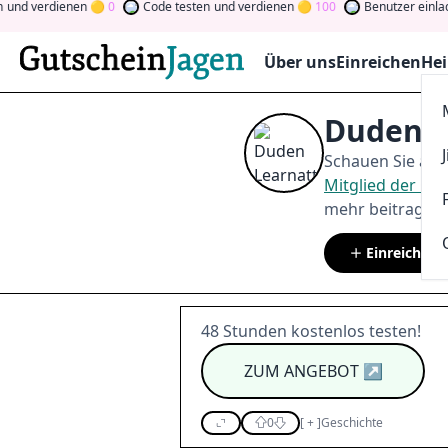
nd verdienen
0
Code testen
und verdienen
100
Benutzer einlade
Über uns
Einreichen
Hei
Duden L
Schauen Sie auf
Mitglied der C
mehr beitragen.
Einreichen
48 Stunden kostenlos testen!
ZUM ANGEBOT
↗
0
[
+
]
Geschichte