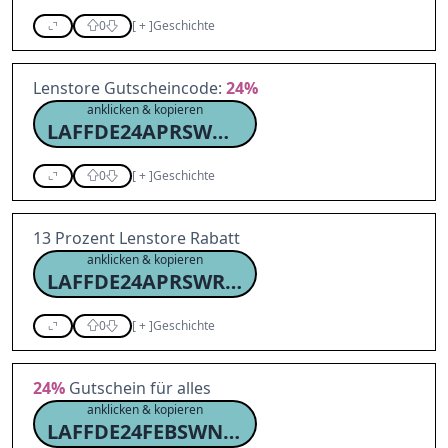
0
[
+
]
Geschichte
Lenstore Gutscheincode:
24%
anklicken & kopieren
LAFFDE24APRSWNC24
0
[
+
]
Geschichte
13 Prozent Lenstore Rabatt
anklicken & kopieren
LAFFDE24APRSWRC13
0
[
+
]
Geschichte
24%
Gutschein für alles
anklicken & kopieren
LAFFDE24FEBSWNC24