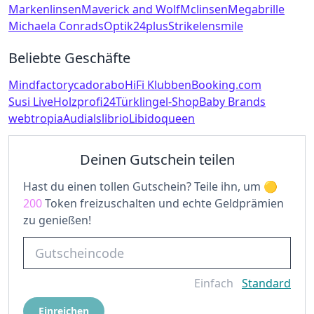
Markenlinsen
Maverick and Wolf
Mclinsen
Megabrille
Michaela Conrads
Optik24plus
Strike
lensmile
Beliebte Geschäfte
Mindfactory
cadorabo
HiFi Klubben
Booking.com
Susi Live
Holzprofi24
Türklingel-Shop
Baby Brands
webtropia
Audials
librio
Libidoqueen
Deinen Gutschein teilen
Hast du einen tollen Gutschein? Teile ihn, um
200
Token freizuschalten und echte Geldprämien
zu genießen!
Einfach
Standard
Einreichen