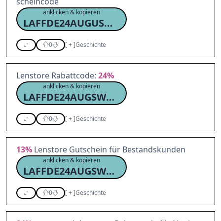
scheincode
anklicken & kopieren
LAFFDE24AUGUSWRC13
0
[
+
]
Geschichte
Lenstore Rabattcode:
24%
anklicken & kopieren
LAFFDE24AUGSWNC24
0
[
+
]
Geschichte
13%
Lenstore Gutschein für Bestandskunden
anklicken & kopieren
LAFFDE24AUGSWRC13
0
[
+
]
Geschichte