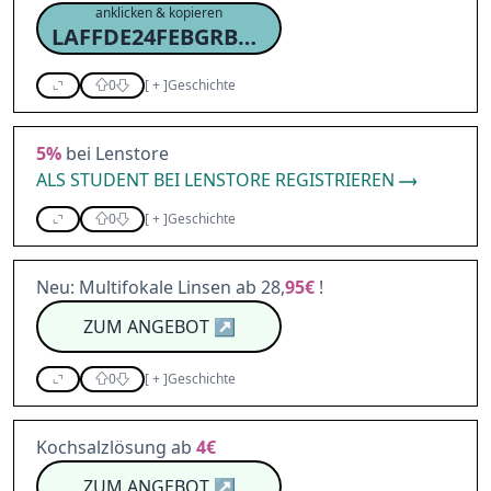
anklicken & kopieren
LAFFDE24FEBGRBRC10
0
[
+
]
Geschichte
5%
bei Lenstore
ALS STUDENT BEI LENSTORE REGISTRIEREN
0
[
+
]
Geschichte
Neu: Multifokale Linsen ab 28,
95€
!
ZUM ANGEBOT
↗
0
[
+
]
Geschichte
Kochsalzlösung ab
4€
ZUM ANGEBOT
↗