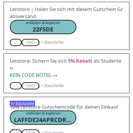
Lenstore | Holen Sie sich mit diesem Gutschein Gr
atisversand
anklicken & kopieren
22FSDE
0
[
+
]
Geschichte
Lenstore: Sichern Sie sich
5%
Rabatt
als Studente
n
KEIN CODE NÖTIG
0
[
+
]
Geschichte
Exclusive
10%
Lenstore Gutscheincode für deinen Einkauf
anklicken & kopieren
LAFFDE24APRCDRC10
0
[
+
]
Geschichte