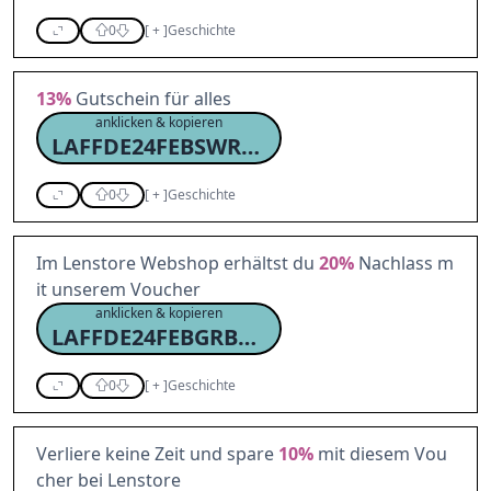
0
[
+
]
Geschichte
13%
Gutschein für alles
anklicken & kopieren
LAFFDE24FEBSWRC13
0
[
+
]
Geschichte
Im Lenstore Webshop erhältst du
20%
Nachlass m
it unserem Voucher
anklicken & kopieren
LAFFDE24FEBGRBNC20
0
[
+
]
Geschichte
Verliere keine Zeit und spare
10%
mit diesem Vou
cher bei Lenstore