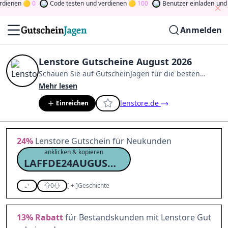
enen
0
Code testen
und verdienen
100
Benutzer einladen
und ver
Anmelden
Lenstore Gutscheine August 2026
Schauen Sie auf
GutscheinJagen
für die besten
Lenstore
-Angebote im
Aug. 2026
.
Werden Sie
Mehr lesen
Mitglied der Community
und verdienen Sie Tokens,
lenstore.de
Einreichen
indem Sie durch Abstimmen, Testen, Teilen und
mehr beitragen.
Drehen Sie den Glücksklee
und
gewinnen Sie Geld
24%
Lenstore Gutschein für Neukunden
anklicken & kopieren
LAFFDE24AUGUSWNC24
0
[
+
]
Geschichte
13%
Rabatt
für Bestandskunden mit Lenstore Gut