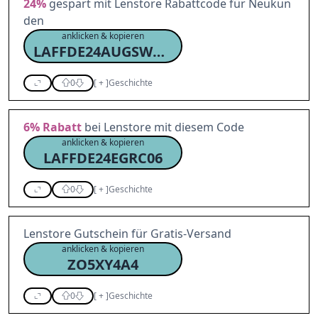
24%
gespart mit Lenstore Rabattcode für Neukun
den
anklicken & kopieren
LAFFDE24AUGSWNC24
0
[
+
]
Geschichte
6%
Rabatt
bei Lenstore mit diesem Code
anklicken & kopieren
LAFFDE24EGRC06
0
[
+
]
Geschichte
Lenstore Gutschein für Gratis-Versand
anklicken & kopieren
ZO5XY4A4
0
[
+
]
Geschichte