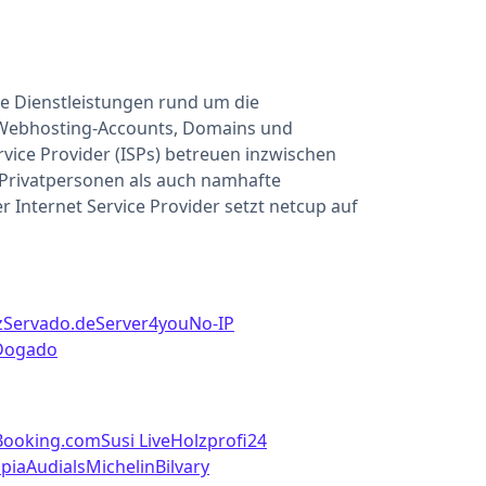
ge Dienstleistungen rund um die
 Webhosting-Accounts, Domains und
rvice Provider (ISPs) betreuen inzwischen
Privatpersonen als auch namhafte
Internet Service Provider setzt netcup auf
z
Servado.de
Server4you
No-IP
Dogado
Booking.com
Susi Live
Holzprofi24
pia
Audials
Michelin
Bilvary