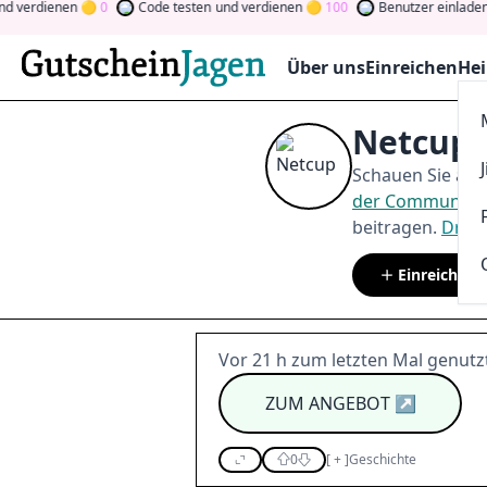
dienen
0
Code testen
und verdienen
100
Benutzer einladen
und 
Über uns
Einreichen
Hei
Netcup 
Schauen Sie auf
der Community
beitragen.
Drehe
Einreichen
Vor 21 h zum letzten Mal genutz
ZUM ANGEBOT
↗
0
[
+
]
Geschichte