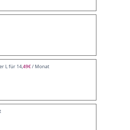
r L für 14,
49€
/ Monat
t