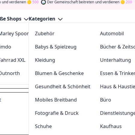
verdienen
500
Der Gemeinschaft beitreten
und verdienen
200
ße Shops
Kategorien
Marley Spoon
Zubehör
cosstores.com
Automobil
Gutscheine August 2026
Jimdo
Babys & Spielzeug
sportdeal24
Bücher & Zeitsc
GutscheinJagen
für die besten
Netcup
-Angebote im
Aug. 2
und verdienen Sie Tokens, indem Sie durch Abstimmen, Tes
Fahrrad XXL
Kleidung
FC-Moto
Unterhaltung
n Sie den Glücksklee
und gewinnen Sie Geld
Outnorth
Blumen & Geschenke
Parkettkaiser
Essen & Trinke
netcup.de
Gesundheit & Schönheit
Haus & Hausti
t
Mobiles Breitband
Büro
Dei
Fotografie & Druck
Dienstleistung
Hast du eine
200
Token
Schuhe
Kaufhaus
Geldprämien