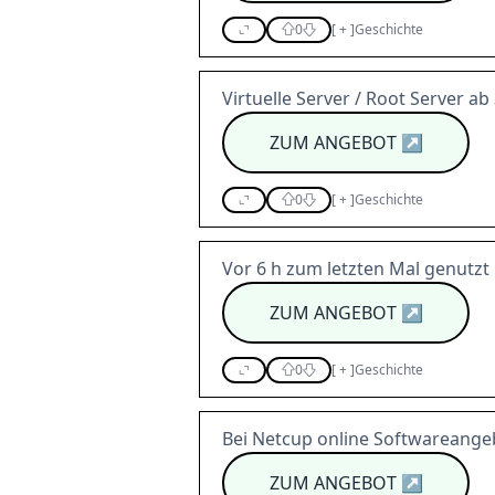
0
[
+
]
Geschichte
Virtuelle Server / Root Server ab 
ZUM ANGEBOT
↗
0
[
+
]
Geschichte
Vor 6 h zum letzten Mal genutzt
ZUM ANGEBOT
↗
0
[
+
]
Geschichte
Bei Netcup online Softwareangeb
ZUM ANGEBOT
↗