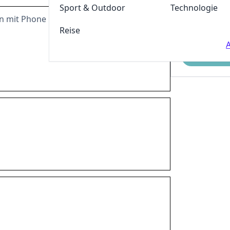
Sport & Outdoor
Technologie
n mit Phone und Surf-Sticks bei Simlystor
Reise
A
Einreichen