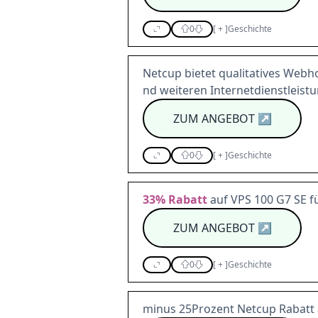
0
[
+
]
Geschichte
Netcup bietet qualitatives Web
nd weiteren Internetdienstleist
ZUM ANGEBOT
↗
0
[
+
]
Geschichte
33%
Rabatt
auf VPS 100 G7 SE f
ZUM ANGEBOT
↗
0
[
+
]
Geschichte
minus 25Prozent Netcup Rabatt 