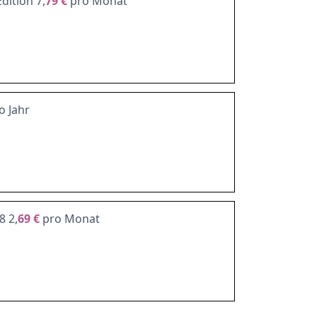
dition 7,
79 €
pro Monat
o Jahr
8 2,
69 €
pro Monat