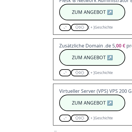
Plesk ® Network Administrator E
ZUM ANGEBOT
↗
0
[
+
]
Geschichte
Zusätzliche Domain .de 5,
00 €
pr
ZUM ANGEBOT
↗
0
[
+
]
Geschichte
Virtueller Server (VPS) VPS 200 G
ZUM ANGEBOT
↗
0
[
+
]
Geschichte