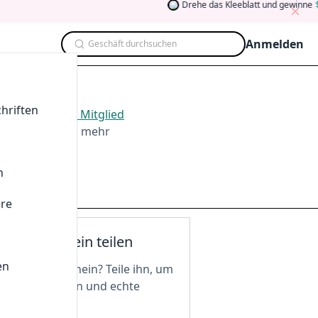
Drehe das Kleeblatt und gewinne
5
Anmelden
Geschäft durchsuchen
hriften
026
.
Werden Sie Mitglied
ten, Teilen und mehr
n
ere
nen Gutschein teilen
en
n tollen Gutschein? Teile ihn, um
 freizuschalten und echte
 zu genießen!