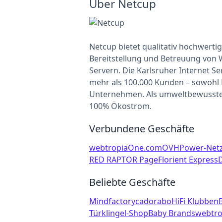
Über Netcup
Netcup bietet qualitativ hochwerti
Bereitstellung und Betreuung von
Servern. Die Karlsruher Internet Se
mehr als 100.000 Kunden – sowohl 
Unternehmen. Als umweltbewusster 
100% Ökostrom.
Verbundene Geschäfte
webtropia
One.com
OVH
Power-Net
RED RAPTOR Page
Florient Express
Beliebte Geschäfte
Mindfactory
cadorabo
HiFi Klubben
Türklingel-Shop
Baby Brands
webtro