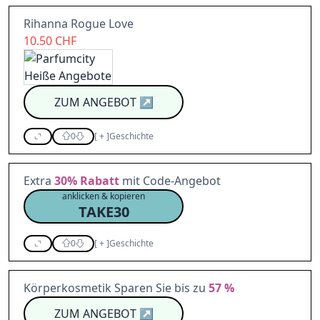
Rihanna Rogue Love
10.50 CHF
ZUM ANGEBOT
↗
0
[
+
]
Geschichte
Extra
30%
Rabatt
mit Code-Angebot
anklicken & kopieren
TAKE30
0
[
+
]
Geschichte
Körperkosmetik Sparen Sie bis zu
57 %
ZUM ANGEBOT
↗