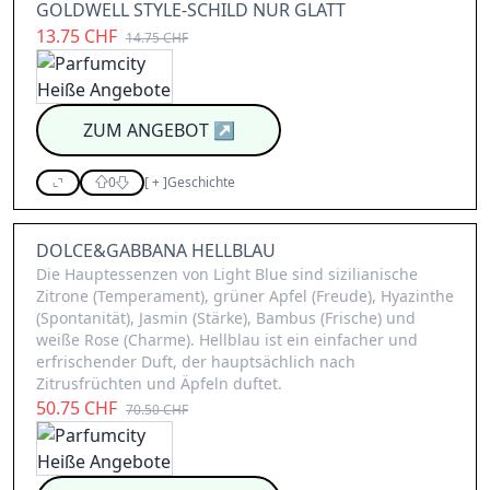
GOLDWELL STYLE-SCHILD NUR GLATT
13.75 CHF
14.75 CHF
ZUM ANGEBOT
↗
0
[
+
]
Geschichte
DOLCE&GABBANA HELLBLAU
Die Hauptessenzen von Light Blue sind sizilianische
Zitrone (Temperament), grüner Apfel (Freude), Hyazinthe
(Spontanität), Jasmin (Stärke), Bambus (Frische) und
weiße Rose (Charme). Hellblau ist ein einfacher und
erfrischender Duft, der hauptsächlich nach
Zitrusfrüchten und Äpfeln duftet.
50.75 CHF
70.50 CHF