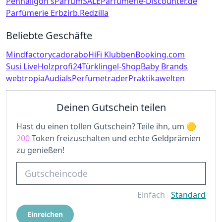
Penhaligon's
ParfumSALE
Parfumerie-Discounter.de
Parfümerie Erb
zirb.
Redzilla
Beliebte Geschäfte
Mindfactory
cadorabo
HiFi Klubben
Booking.com
Susi Live
Holzprofi24
Türklingel-Shop
Baby Brands
webtropia
Audials
Perfumetrader
Praktikawelten
Deinen Gutschein teilen
Hast du einen tollen Gutschein? Teile ihn, um
200
Token freizuschalten und echte Geldprämien
zu genießen!
Einfach
Standard
Einreichen