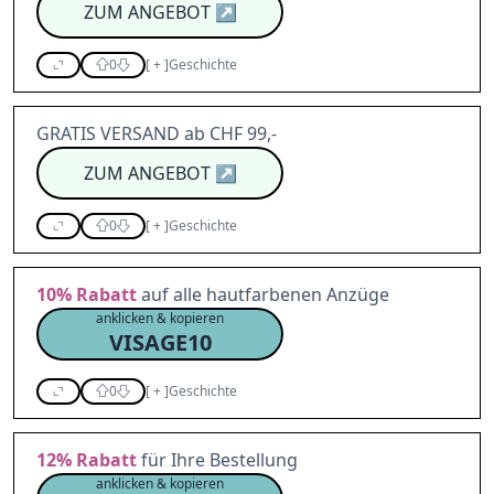
ZUM ANGEBOT
↗
0
[
+
]
Geschichte
GRATIS VERSAND ab CHF 99,-
ZUM ANGEBOT
↗
0
[
+
]
Geschichte
10%
Rabatt
auf alle hautfarbenen Anzüge
anklicken & kopieren
VISAGE10
0
[
+
]
Geschichte
12%
Rabatt
für Ihre Bestellung
anklicken & kopieren