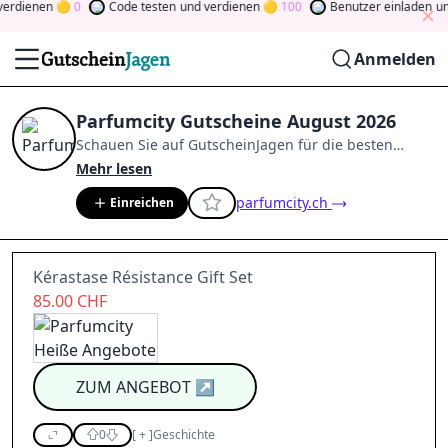
dienen
0
Code testen
und verdienen
100
Benutzer einladen
und 
Anmelden
Parfumcity Gutscheine August 2026
Schauen Sie auf
GutscheinJagen
für die besten
Parfumcity
-Angebote im
Aug. 2026
.
Werden Sie
Mehr lesen
Mitglied der Community
und verdienen Sie Tokens,
parfumcity.ch
Einreichen
indem Sie durch Abstimmen, Testen, Teilen und
mehr beitragen.
Drehen Sie den Glücksklee
und
gewinnen Sie Geld
Kérastase Résistance Gift Set
85.00 CHF
ZUM ANGEBOT
↗
0
[
+
]
Geschichte