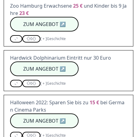
Zoo Hamburg Erwachsene
25 €
und Kinder bis 9 Ja
hre
23 €
ZUM ANGEBOT
↗
0
[
+
]
Geschichte
Hardwick Dolphinarium Eintritt nur 30 Euro
ZUM ANGEBOT
↗
0
[
+
]
Geschichte
Halloween 2022: Sparen Sie bis zu
15 €
bei Germa
n Cinema Parks
ZUM ANGEBOT
↗
0
[
+
]
Geschichte