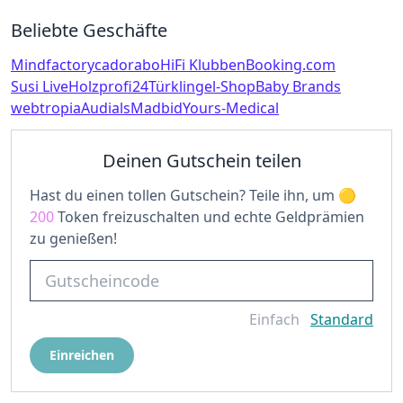
Beliebte Geschäfte
Mindfactory
cadorabo
HiFi Klubben
Booking.com
Susi Live
Holzprofi24
Türklingel-Shop
Baby Brands
webtropia
Audials
Madbid
Yours-Medical
Deinen Gutschein teilen
Hast du einen tollen Gutschein? Teile ihn, um
200
Token freizuschalten und echte Geldprämien
zu genießen!
Einfach
Standard
Einreichen