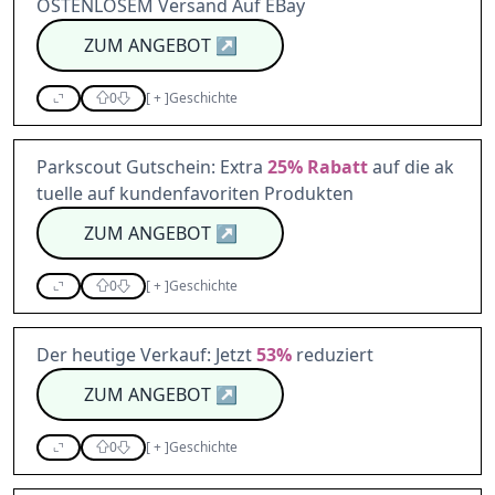
OSTENLOSEM Versand Auf EBay
ZUM ANGEBOT
↗
0
[
+
]
Geschichte
Parkscout Gutschein: Extra
25%
Rabatt
auf die ak
tuelle auf kundenfavoriten Produkten
ZUM ANGEBOT
↗
0
[
+
]
Geschichte
Der heutige Verkauf: Jetzt
53%
reduziert
ZUM ANGEBOT
↗
0
[
+
]
Geschichte