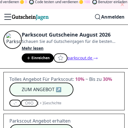
verdienen
0
Code testen
und verdienen
100
Benutzer einladen
un
Anmelden
Parkscout Gutscheine August 2026
Schauen Sie auf
GutscheinJagen
für die besten
Parkscout
-Angebote im
Aug. 2026
.
Werden Sie
Mehr lesen
Mitglied der Community
und verdienen Sie Tokens,
parkscout.de
Einreichen
indem Sie durch Abstimmen, Testen, Teilen und
mehr beitragen.
Drehen Sie den Glücksklee
und
gewinnen Sie Geld
Tolles Angebot Für Parkscout:
10%
~ Bis zu
30%
ZUM ANGEBOT
↗
0
[
+
]
Geschichte
Parkscout Angebot erhalten