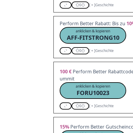
0
[
+
]
Geschichte
Perform Better Rabatt: Bis zu
10
anklicken & kopieren
AFF-FITSTRONG10
0
[
+
]
Geschichte
100 €
Perform Better Rabattcode 
ummit
anklicken & kopieren
FORU10023
0
[
+
]
Geschichte
15%
Perform Better Gutscheinco