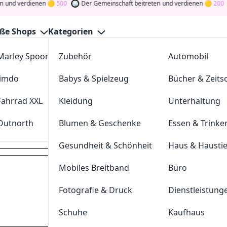
verdienen
500
Der Gemeinschaft beitreten
und verdienen
200
ße Shops
Kategorien
Marley Spoon
Zubehör
cosstores.com
Automobil
 Better Gutscheine August 20
Jimdo
Babys & Spielzeug
sportdeal24
Bücher & Zeitsc
GutscheinJagen
für die besten
Perform Better
-Angebote i
ommunity
und verdienen Sie Tokens, indem Sie durch Abstim
Fahrrad XXL
Kleidung
FC-Moto
Unterhaltung
Drehen Sie den Glücksklee
und gewinnen Sie Geld
Outnorth
Blumen & Geschenke
Parkettkaiser
Essen & Trinke
perform-better.de
Gesundheit & Schönheit
Haus & Hausti
Mobiles Breitband
Büro
Dei
Fotografie & Druck
Dienstleistung
Hast du eine
200
Token
Schuhe
Kaufhaus
Geldprämien