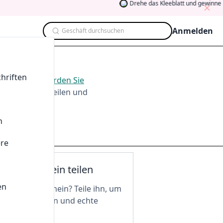
Drehe das Kleeblatt und gewinne
5
Anmelden
Geschäft durchsuchen
26
hriften
m
Aug. 2026
.
Werden Sie
men, Testen, Teilen und
n
ere
nen Gutschein teilen
en
n tollen Gutschein? Teile ihn, um
 freizuschalten und echte
 zu genießen!