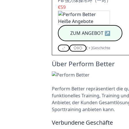
PB 强力体操吊环（一对）
€59
ZUM ANGEBOT
↗
0
[
+
]
Geschichte
Über Perform Better
Perform Better repräsentiert die q
funktionelles Training, Training un
Anbieter, der Kunden Gesamtlösung
Sporttraining anbieten kann.
Verbundene Geschäfte