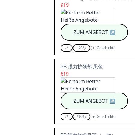
€19
ZUM ANGEBOT
↗
0
[
+
]
Geschichte
PB 强力护颈垫 黑色
€19
ZUM ANGEBOT
↗
0
[
+
]
Geschichte