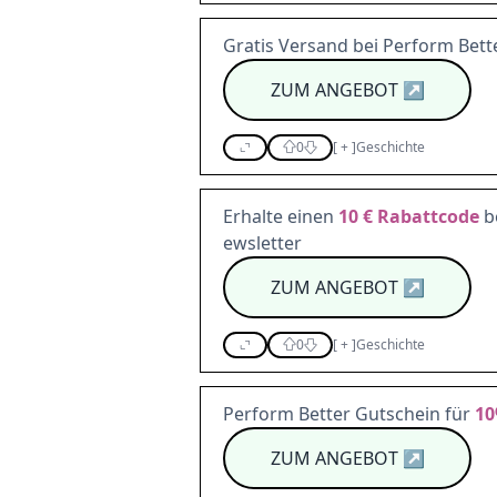
Gratis Versand bei Perform Bette
ZUM ANGEBOT
↗
0
[
+
]
Geschichte
Erhalte einen
10 €
Rabattcode
b
ewsletter
ZUM ANGEBOT
↗
0
[
+
]
Geschichte
Perform Better Gutschein für
1
ZUM ANGEBOT
↗