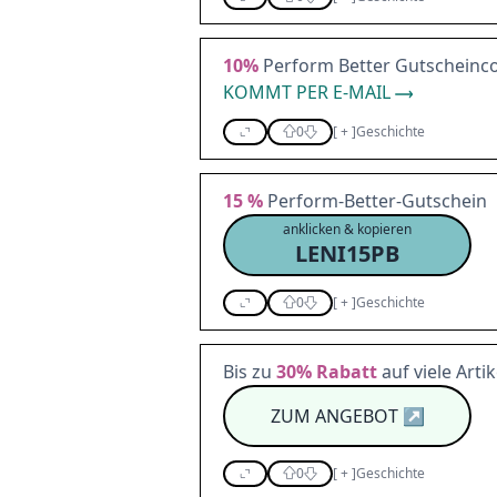
10%
Perform Better Gutscheinc
KOMMT PER E-MAIL
0
[
+
]
Geschichte
15 %
Perform-Better-Gutschein
anklicken & kopieren
LENI15PB
0
[
+
]
Geschichte
Bis zu
30%
Rabatt
auf viele Arti
ZUM ANGEBOT
↗
0
[
+
]
Geschichte