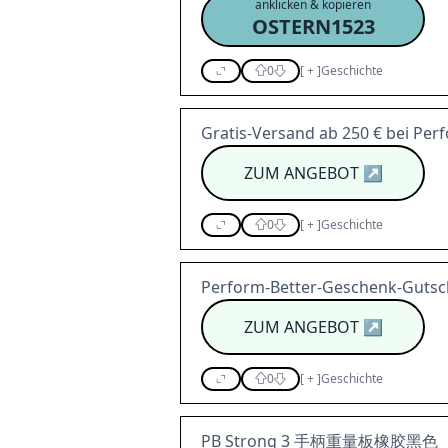
anklicken & kopieren
OSTERN1523
0
[
+
]
Geschichte
Gratis-Versand ab 250 € bei Per
ZUM ANGEBOT
↗
0
[
+
]
Geschichte
Perform-Better-Geschenk-Gutsch
ZUM ANGEBOT
↗
0
[
+
]
Geschichte
PB Strong 3 手柄重量板橡胶黑