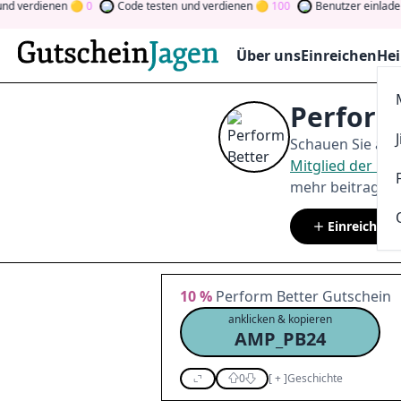
rdienen
0
Code testen
und verdienen
100
Benutzer einladen
und 
Über uns
Einreichen
Hei
Perform
Schauen Sie auf
Mitglied der C
mehr beitragen.
Einreichen
10 %
Perform Better Gutschein
anklicken & kopieren
AMP_PB24
0
[
+
]
Geschichte