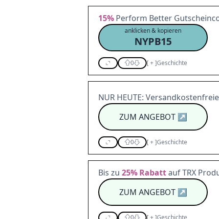
15%
Perform Better Gutscheincod
anklicken & kopieren
NYPB15
0
[
+
]
Geschichte
NUR HEUTE: Versandkostenfreie 
ZUM ANGEBOT
↗
0
[
+
]
Geschichte
Bis zu
25%
Rabatt
auf TRX Prod
ZUM ANGEBOT
↗
0
[
+
]
Geschichte