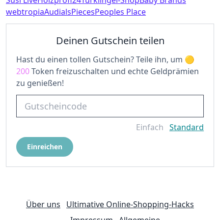
Susi Live
Holzprofi24
Türklingel-Shop
Baby Brands
webtropia
Audials
Pieces
Peoples Place
Deinen Gutschein teilen
Hast du einen tollen Gutschein? Teile ihn, um
200
Token freizuschalten und echte Geldprämien
zu genießen!
Einfach
Standard
Einreichen
Über uns
Ultimative Online-Shopping-Hacks