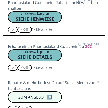
2024-01-25
Phantasialand Gutschein: Rabatte im Newsletter e
rhalten
anklicken & kopieren
SIEHE HINWEISE
0
[
+
]
Geschichte
2024-02-06
Erhalte einen Phantasialand Gutschein ab
20€
anklicken & kopieren
SIEHE DETAILS
0
[
+
]
Geschichte
Rabatte & mehr findest Du auf Social Media von P
hantasialand
ZUM ANGEBOT
↗