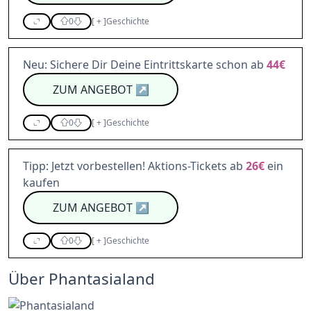
0
[
+
]
Geschichte
Neu: Sichere Dir Deine Eintrittskarte schon ab
44€
ZUM ANGEBOT
↗
0
[
+
]
Geschichte
Tipp: Jetzt vorbestellen! Aktions-Tickets ab
26€
ein
kaufen
ZUM ANGEBOT
↗
0
[
+
]
Geschichte
Über Phantasialand