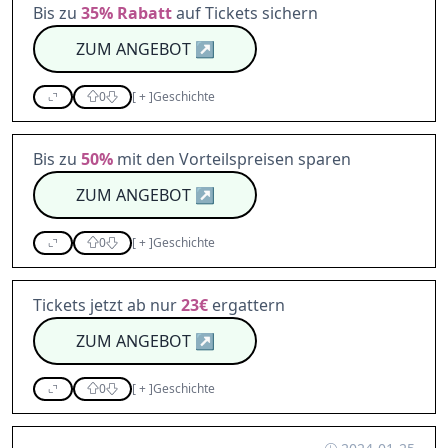
Bis zu
35%
Rabatt
auf Tickets sichern
ZUM ANGEBOT
↗
0
[
+
]
Geschichte
Bis zu
50%
mit den Vorteilspreisen sparen
ZUM ANGEBOT
↗
0
[
+
]
Geschichte
Tickets jetzt ab nur
23€
ergattern
ZUM ANGEBOT
↗
0
[
+
]
Geschichte