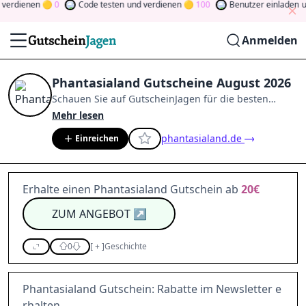
erdienen
0
Code testen
und verdienen
100
Benutzer einladen
und
Anmelden
Phantasialand Gutscheine August 2026
Schauen Sie auf
GutscheinJagen
für die besten
Phantasialand
-Angebote im
Aug. 2026
.
Werden Sie
Mehr lesen
Mitglied der Community
und verdienen Sie Tokens,
phantasialand.de
Einreichen
indem Sie durch Abstimmen, Testen, Teilen und
mehr beitragen.
Drehen Sie den Glücksklee
und
gewinnen Sie Geld
Erhalte einen Phantasialand Gutschein ab
20€
ZUM ANGEBOT
↗
0
[
+
]
Geschichte
Phantasialand Gutschein: Rabatte im Newsletter e
rhalten