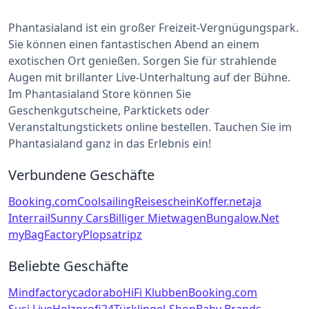
Phantasialand ist ein großer Freizeit-Vergnügungspark.
Sie können einen fantastischen Abend an einem
exotischen Ort genießen. Sorgen Sie für strahlende
Augen mit brillanter Live-Unterhaltung auf der Bühne.
Im Phantasialand Store können Sie
Geschenkgutscheine, Parktickets oder
Veranstaltungstickets online bestellen. Tauchen Sie im
Phantasialand ganz in das Erlebnis ein!
Verbundene Geschäfte
Booking.com
Coolsailing
Reiseschein
Koffer.net
aja
Interrail
Sunny Cars
Billiger Mietwagen
Bungalow.Net
myBagFactory
Plopsa
tripz
Beliebte Geschäfte
Mindfactory
cadorabo
HiFi Klubben
Booking.com