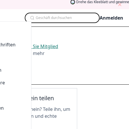
Drehe das Kleeblatt und gewinne
Anmelden
Geschäft durchsuchen
hriften
. 2026
.
Werden Sie Mitglied
ten, Teilen und mehr
n
ere
nen Gutschein teilen
en
n tollen Gutschein? Teile ihn, um
 freizuschalten und echte
 zu genießen!