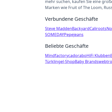
mehr suchen, kaufen Sie eine gro
Marken wie Fruit of The Loom, Russ
Verbundene Geschäfte
Steve Madden
Backyard
Caliroots
No
SOMEDAY
Pepejeans
Beliebte Geschäfte
Mindfactory
cadorabo
HiFi Klubben
Türklingel-Shop
Baby Brands
webtro