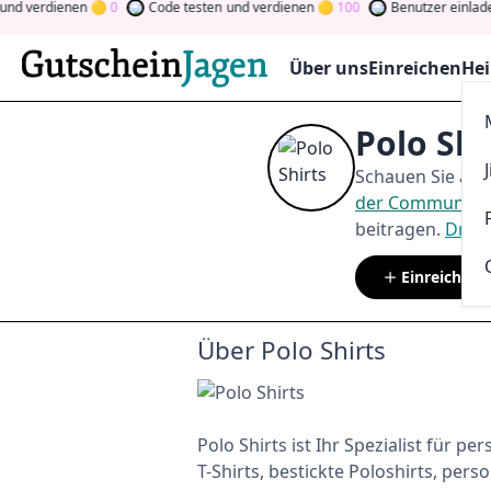
nd verdienen
0
Code testen
und verdienen
100
Benutzer einladen
Über uns
Einreichen
Hei
Polo Sh
Schauen Sie auf
der Community
beitragen.
Drehe
Einreichen
Über Polo Shirts
Polo Shirts ist Ihr Spezialist für pe
T-Shirts, bestickte Poloshirts, per