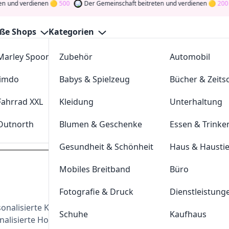
und verdienen
500
Der Gemeinschaft beitreten
und verdienen
200
ße Shops
Kategorien
Marley Spoon
Zubehör
cosstores.com
Automobil
irts Gutscheine August 2026
Jimdo
Babys & Spielzeug
sportdeal24
Bücher & Zeitsc
GutscheinJagen
für die besten
Polo Shirts
-Angebote im
Aug
und verdienen Sie Tokens, indem Sie durch Abstimmen, Tes
Fahrrad XXL
Kleidung
FC-Moto
Unterhaltung
n Sie den Glücksklee
und gewinnen Sie Geld
Outnorth
Blumen & Geschenke
Parkettkaiser
Essen & Trinke
polo-shirts.co.uk
Gesundheit & Schönheit
Haus & Hausti
Mobiles Breitband
Büro
Dei
Fotografie & Druck
Dienstleistung
Hast du eine
200
Token
rsonalisierte Kleidung. Egal, ob Sie bedruckte
Schuhe
Kaufhaus
Geldprämien
sonalisierte Hoodies, Arbeitskleidung und