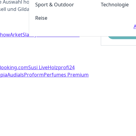
ße Auswahl hochwertiger Produkte von
Sport & Outdoor
Technologie
ell und Gildan.
Reise
A
Einreichen
how
Arket
Slam Jam
miinto
Smilodox
Booking.com
Susi Live
Holzprofi24
pia
Audials
Proform
Perfumes Premium