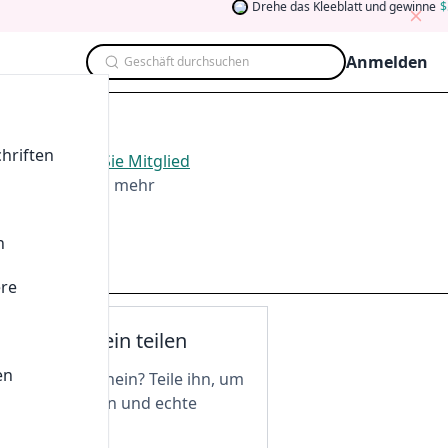
Drehe das Kleeblatt und gewinne
5
Anmelden
Geschäft durchsuchen
hriften
 2026
.
Werden Sie Mitglied
ten, Teilen und mehr
n
ere
nen Gutschein teilen
en
n tollen Gutschein? Teile ihn, um
 freizuschalten und echte
 zu genießen!