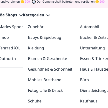
erdienen
500
Der Gemeinschaft beitreten
und verdienen
200
ße Shops
Kategorien
Marley Spoon
Zubehör
cosstores.com
Automobil
a Gutscheine August 2026
Jimdo
Babys & Spielzeug
sportdeal24
Bücher & Zeitsc
GutscheinJagen
für die besten
Poolsana
-Angebote im
Aug.
und verdienen Sie Tokens, indem Sie durch Abstimmen, Tes
Fahrrad XXL
Kleidung
FC-Moto
Unterhaltung
n Sie den Glücksklee
und gewinnen Sie Geld
Outnorth
Blumen & Geschenke
Parkettkaiser
Essen & Trinke
poolsana.de
Gesundheit & Schönheit
Haus & Hausti
Mobiles Breitband
Büro
Dei
Fotografie & Druck
Dienstleistung
Hast du eine
200
Token
Schuhe
Kaufhaus
Geldprämien