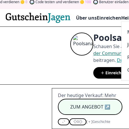
ienen
0
Code testen
und verdienen
100
Benutzer einladen
und v
Über uns
Einreichen
Hei
Poolsan
Schauen Sie auf
der Community
beitragen.
Drehe
Einreichen
Der heutige Verkauf: Mehr
ZUM ANGEBOT
↗
0
[
+
]
Geschichte