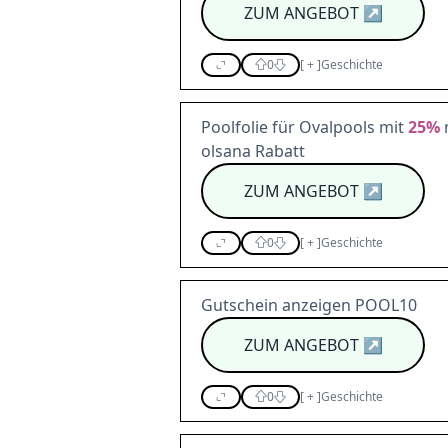
ZUM ANGEBOT
↗
0
[
+
]
Geschichte
Poolfolie für Ovalpools mit
25%
olsana Rabatt
ZUM ANGEBOT
↗
0
[
+
]
Geschichte
Gutschein anzeigen POOL10
ZUM ANGEBOT
↗
0
[
+
]
Geschichte