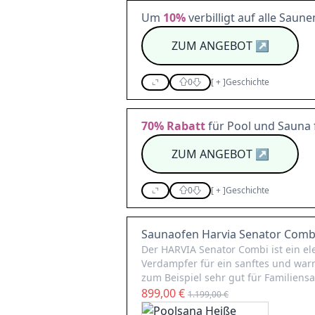
Um
10%
verbilligt auf alle Saun
ZUM ANGEBOT
↗
0
[
+
]
Geschichte
70%
Rabatt
für Pool und Sauna
ZUM ANGEBOT
↗
0
[
+
]
Geschichte
Saunaofen Harvia Senator Comb
Der HARVIA Senator Combi ist ein el
Verdampfer für ein sanftes und warm
zum Beispiel sehr gut für Familiens
899,00 €
1.199,00 €