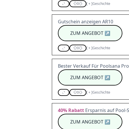
0
[
+
]
Geschichte
Gutschein anzeigen AR10
ZUM ANGEBOT
↗
0
[
+
]
Geschichte
Bester Verkauf Für Poolsana Pr
ZUM ANGEBOT
↗
0
[
+
]
Geschichte
40%
Rabatt
Ersparnis auf Pool-S
ZUM ANGEBOT
↗