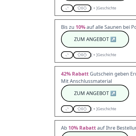
0
[
+
]
Geschichte
Bis zu
10%
auf alle Saunen bei P
ZUM ANGEBOT
↗
0
[
+
]
Geschichte
42%
Rabatt
Gutschein geben E
Mit Anschlussmaterial
ZUM ANGEBOT
↗
0
[
+
]
Geschichte
Ab
10%
Rabatt
auf Ihre Bestell