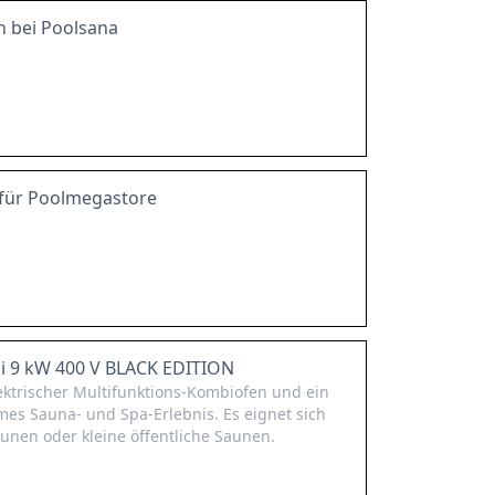
en bei Poolsana
 für Poolmegastore
i 9 kW 400 V BLACK EDITION
ektrischer Multifunktions-Kombiofen und ein
es Sauna- und Spa-Erlebnis. Es eignet sich
aunen oder kleine öffentliche Saunen.