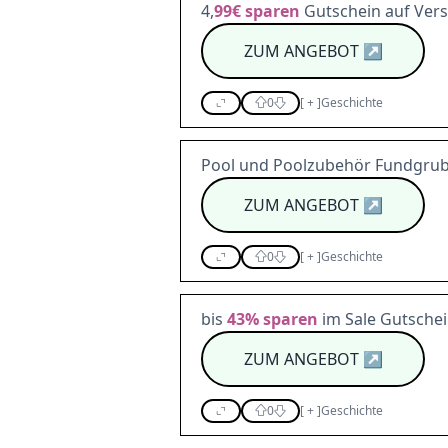
4,
99€
sparen
Gutschein auf Ver
ZUM ANGEBOT
↗
0
[
+
]
Geschichte
Pool und Poolzubehör Fundgru
ZUM ANGEBOT
↗
0
[
+
]
Geschichte
bis
43%
sparen
im Sale Gutsche
ZUM ANGEBOT
↗
0
[
+
]
Geschichte