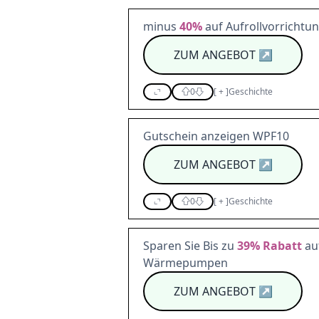
minus
40%
auf Aufrollvorricht
ZUM ANGEBOT
↗
0
[
+
]
Geschichte
Gutschein anzeigen WPF10
ZUM ANGEBOT
↗
0
[
+
]
Geschichte
Sparen Sie Bis zu
39%
Rabatt
auf
Wärmepumpen
ZUM ANGEBOT
↗