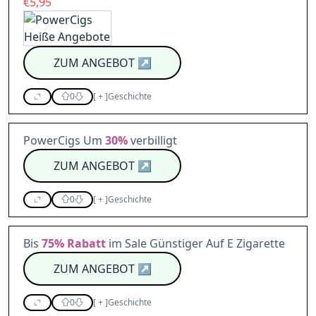
€5,95
ZUM ANGEBOT
↗
0
[
+
]
Geschichte
PowerCigs Um
30%
verbilligt
ZUM ANGEBOT
↗
0
[
+
]
Geschichte
Bis
75%
Rabatt
im Sale Günstiger Auf E Zigarette
ZUM ANGEBOT
↗
0
[
+
]
Geschichte