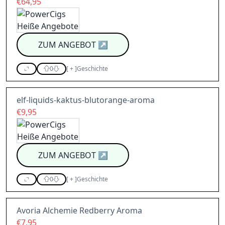
€64,95
ZUM ANGEBOT
↗
0
[
+
]
Geschichte
elf-liquids-kaktus-blutorange-aroma
€9,95
ZUM ANGEBOT
↗
0
[
+
]
Geschichte
Avoria Alchemie Redberry Aroma
€7,95