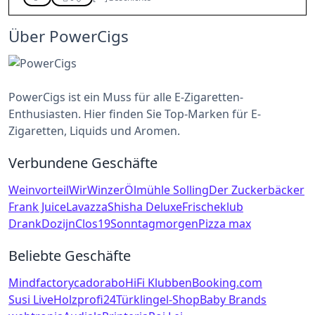
Über PowerCigs
PowerCigs ist ein Muss für alle E-Zigaretten-
Enthusiasten. Hier finden Sie Top-Marken für E-
Zigaretten, Liquids und Aromen.
Verbundene Geschäfte
Weinvorteil
WirWinzer
Ölmühle Solling
Der Zuckerbäcker
Frank Juice
Lavazza
Shisha Deluxe
Frischeklub
DrankDozijn
Clos19
Sonntagmorgen
Pizza max
Beliebte Geschäfte
Mindfactory
cadorabo
HiFi Klubben
Booking.com
Susi Live
Holzprofi24
Türklingel-Shop
Baby Brands