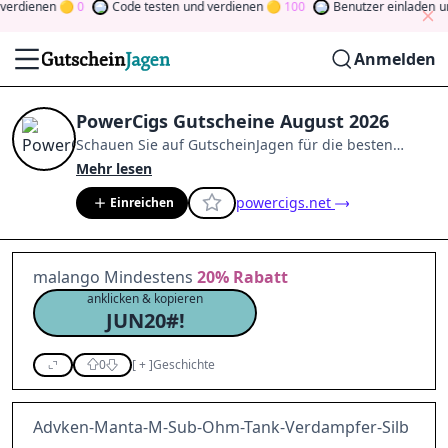
rdienen
0
Code testen
und verdienen
100
Benutzer einladen
und 
Anmelden
PowerCigs Gutscheine August 2026
Schauen Sie auf
GutscheinJagen
für die besten
PowerCigs
-Angebote im
Aug. 2026
.
Werden Sie
Mehr lesen
Mitglied der Community
und verdienen Sie Tokens,
powercigs.net
Einreichen
indem Sie durch Abstimmen, Testen, Teilen und
mehr beitragen.
Drehen Sie den Glücksklee
und
gewinnen Sie Geld
malango Mindestens
20%
Rabatt
anklicken & kopieren
JUN20#!
0
[
+
]
Geschichte
Advken-Manta-M-Sub-Ohm-Tank-Verdampfer-Silb