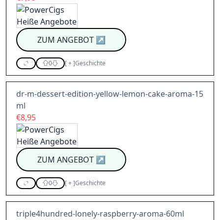
ZUM ANGEBOT
↗
0
[
+
]
Geschichte
dr-m-dessert-edition-yellow-lemon-cake-aroma-15
ml
€8,95
ZUM ANGEBOT
↗
0
[
+
]
Geschichte
triple4hundred-lonely-raspberry-aroma-60ml