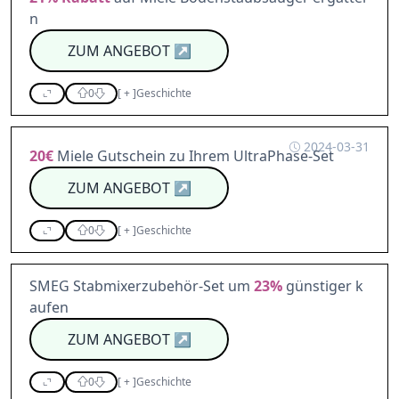
n
ZUM ANGEBOT
↗
0
[
+
]
Geschichte
2024-03-31
20€
Miele Gutschein zu Ihrem UltraPhase-Set
ZUM ANGEBOT
↗
0
[
+
]
Geschichte
SMEG Stabmixerzubehör-Set um
23%
günstiger k
aufen
ZUM ANGEBOT
↗
0
[
+
]
Geschichte