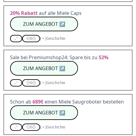
20%
Rabatt
auf alle Miele Caps
ZUM ANGEBOT
↗
0
[
+
]
Geschichte
Sale bei Premiumshop24: Spare bis zu
52%
ZUM ANGEBOT
↗
0
[
+
]
Geschichte
Schon ab
689€
einen Miele Saugroboter bestellen
ZUM ANGEBOT
↗
0
[
+
]
Geschichte