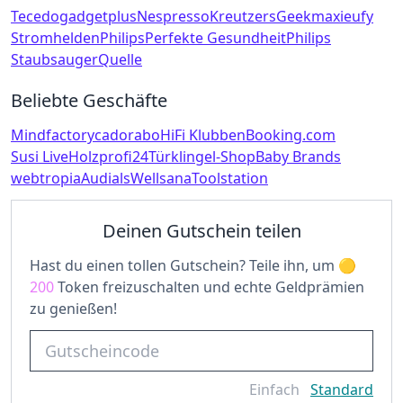
Tecedo
gadgetplus
Nespresso
Kreutzers
Geekmaxi
eufy
Stromhelden
Philips
Perfekte Gesundheit
Philips
Staubsauger
Quelle
Beliebte Geschäfte
Mindfactory
cadorabo
HiFi Klubben
Booking.com
Susi Live
Holzprofi24
Türklingel-Shop
Baby Brands
webtropia
Audials
Wellsana
Toolstation
Deinen Gutschein teilen
Hast du einen tollen Gutschein? Teile ihn, um
200
Token freizuschalten und echte Geldprämien
zu genießen!
Einfach
Standard