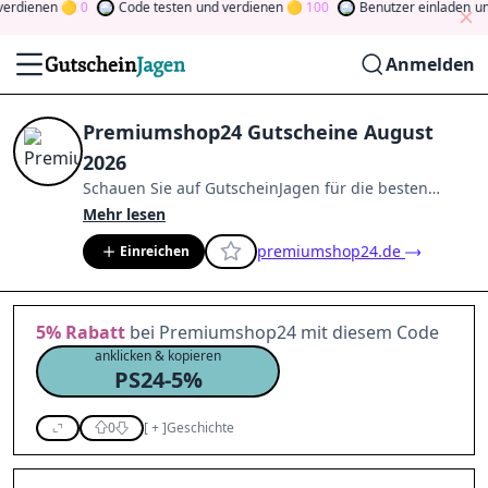
dienen
0
Code testen
und verdienen
100
Benutzer einladen
und 
Anmelden
Premiumshop24 Gutscheine August
2026
Schauen Sie auf
GutscheinJagen
für die besten
Premiumshop24
-Angebote im
Aug. 2026
.
Werden Sie
Mehr lesen
Mitglied der Community
und verdienen Sie Tokens,
premiumshop24.de
Einreichen
indem Sie durch Abstimmen, Testen, Teilen und
mehr beitragen.
Drehen Sie den Glücksklee
und
gewinnen Sie Geld
5%
Rabatt
bei Premiumshop24 mit diesem Code
anklicken & kopieren
PS24-5%
0
[
+
]
Geschichte