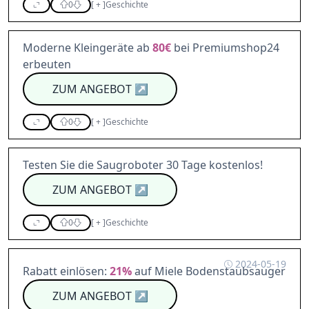
0
[
+
]
Geschichte
Moderne Kleingeräte ab
80€
bei Premiumshop24
erbeuten
ZUM ANGEBOT
↗
0
[
+
]
Geschichte
Testen Sie die Saugroboter 30 Tage kostenlos!
ZUM ANGEBOT
↗
0
[
+
]
Geschichte
2024-05-19
Rabatt einlösen:
21%
auf Miele Bodenstaubsauger
ZUM ANGEBOT
↗