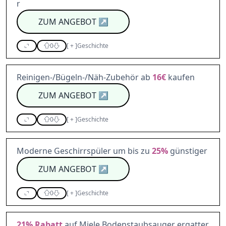
r
ZUM ANGEBOT
↗
0
[
+
]
Geschichte
Reinigen-/Bügeln-/Näh-Zubehör ab
16€
kaufen
ZUM ANGEBOT
↗
0
[
+
]
Geschichte
Moderne Geschirrspüler um bis zu
25%
günstiger
ZUM ANGEBOT
↗
0
[
+
]
Geschichte
21%
Rabatt
auf Miele Bodenstaubsauger ergatter