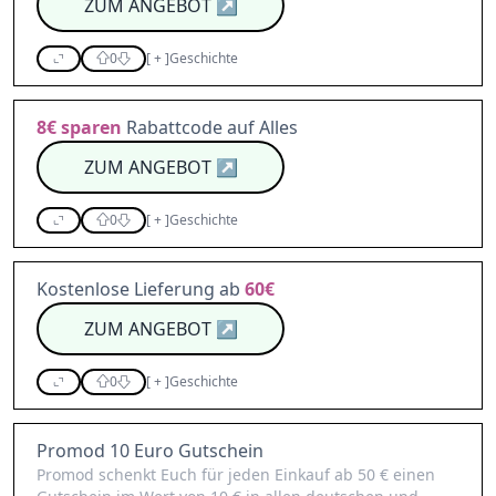
ZUM ANGEBOT
↗
0
[
+
]
Geschichte
8€
sparen
Rabattcode auf Alles
ZUM ANGEBOT
↗
0
[
+
]
Geschichte
Kostenlose Lieferung ab
60€
ZUM ANGEBOT
↗
0
[
+
]
Geschichte
Promod 10 Euro Gutschein
Promod schenkt Euch für jeden Einkauf ab 50 € einen