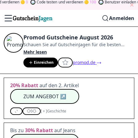
verdienen
0
Code testen
und verdienen
100
Benutzer einladen
un
Anmelden
Promod Gutscheine August 2026
Schauen Sie auf
GutscheinJagen
für die besten
Promod
-Angebote im
Aug. 2026
.
Werden Sie Mitglied
Mehr lesen
der Community
und verdienen Sie Tokens, indem Sie
promod.de
Einreichen
durch Abstimmen, Testen, Teilen und mehr
beitragen.
Drehen Sie den Glücksklee
und gewinnen
Sie Geld
20%
Rabatt
auf den 2. Artikel
ZUM ANGEBOT
↗
0
[
+
]
Geschichte
Bis zu
30%
Rabatt
auf Jeans