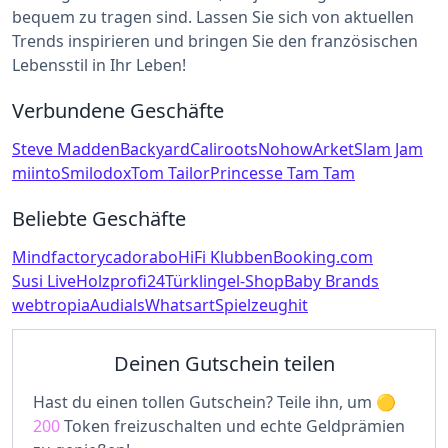
bequem zu tragen sind. Lassen Sie sich von aktuellen
Trends inspirieren und bringen Sie den französischen
Lebensstil in Ihr Leben!
Verbundene Geschäfte
Steve Madden
Backyard
Caliroots
Nohow
Arket
Slam Jam
miinto
Smilodox
Tom Tailor
Princesse Tam Tam
Beliebte Geschäfte
Mindfactory
cadorabo
HiFi Klubben
Booking.com
Susi Live
Holzprofi24
Türklingel-Shop
Baby Brands
webtropia
Audials
Whatsart
Spielzeughit
Deinen Gutschein teilen
Hast du einen tollen Gutschein? Teile ihn, um
200
Token freizuschalten und echte Geldprämien