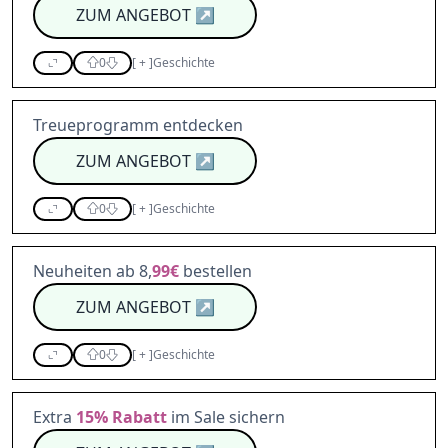
ZUM ANGEBOT
↗
0
[
+
]
Geschichte
Treueprogramm entdecken
ZUM ANGEBOT
↗
0
[
+
]
Geschichte
Neuheiten ab 8,
99€
bestellen
ZUM ANGEBOT
↗
0
[
+
]
Geschichte
Extra
15%
Rabatt
im Sale sichern