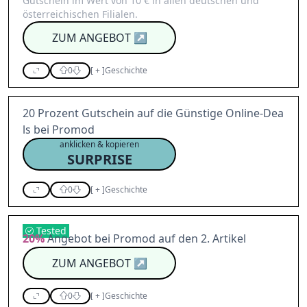
Gutschein im Wert von 10 € in allen deutschen und
österreichischen Filialen.
ZUM ANGEBOT
↗
0
[
+
]
Geschichte
20 Prozent Gutschein auf die Günstige Online-Dea
ls bei Promod
anklicken & kopieren
SURPRISE
0
[
+
]
Geschichte
Tested
20%
Angebot bei Promod auf den 2. Artikel
ZUM ANGEBOT
↗
0
[
+
]
Geschichte