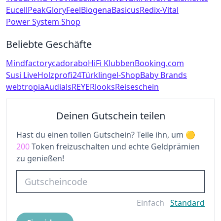
Eucell
Peak
GloryFeel
Biogena
Basicus
Redix-Vital
Power System Shop
Beliebte Geschäfte
Mindfactory
cadorabo
HiFi Klubben
Booking.com
Susi Live
Holzprofi24
Türklingel-Shop
Baby Brands
webtropia
Audials
REYERlooks
Reiseschein
Deinen Gutschein teilen
Hast du einen tollen Gutschein? Teile ihn, um
200
Token freizuschalten und echte Geldprämien
zu genießen!
Einfach
Standard