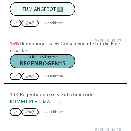
ZUM ANGEBOT
↗
0
[
+
]
Geschichte
2023-09-22
15%
Regenbogenkreis Gutscheincode für die Eige
nmarke
anklicken & kopieren
REGENBOGEN15
0
[
+
]
Geschichte
10 €
Regenbogenkreis Gutscheincode
KOMMT PER E-MAIL
0
[
+
]
Geschichte
2023-07-18