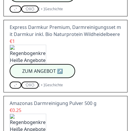
0
[
+
]
Geschichte
Express Darmkur Premium, Darmreinigungsset m
it Darmkur inkl. Bio Naturprotein Wildheidelbeere
€1
ZUM ANGEBOT
↗
0
[
+
]
Geschichte
Amazonas Darmreinigung Pulver 500 g
€0.25