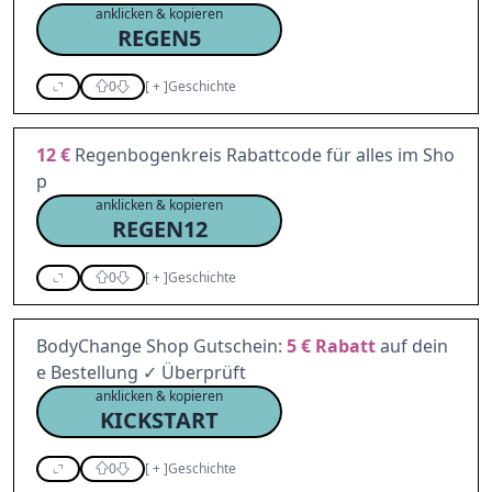
anklicken & kopieren
REGEN5
0
[
+
]
Geschichte
12 €
Regenbogenkreis Rabattcode für alles im Sho
p
anklicken & kopieren
REGEN12
0
[
+
]
Geschichte
BodyChange Shop Gutschein:
5 €
Rabatt
auf dein
e Bestellung ✓ Überprüft
anklicken & kopieren
KICKSTART
0
[
+
]
Geschichte