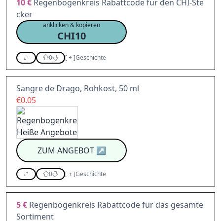
10 €
Regenbogenkreis Rabattcode für den CHI-Ste
cker
anklicken & kopieren
CHI10
0
[
+
]
Geschichte
Sangre de Drago, Rohkost, 50 ml
€0.05
ZUM ANGEBOT
↗
0
[
+
]
Geschichte
5 €
Regenbogenkreis Rabattcode für das gesamte
Sortiment