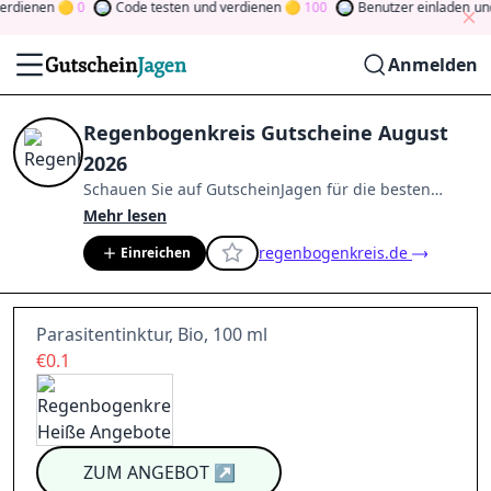
dienen
0
Code testen
und verdienen
100
Benutzer einladen
und v
Anmelden
Regenbogenkreis Gutscheine August
2026
Schauen Sie auf
GutscheinJagen
für die besten
Regenbogenkreis
-Angebote im
Aug. 2026
.
Werden
Mehr lesen
Sie Mitglied der Community
und verdienen Sie
regenbogenkreis.de
Einreichen
Tokens, indem Sie durch Abstimmen, Testen, Teilen
und mehr beitragen.
Drehen Sie den Glücksklee
und
gewinnen Sie Geld
Parasitentinktur, Bio, 100 ml
€0.1
ZUM ANGEBOT
↗