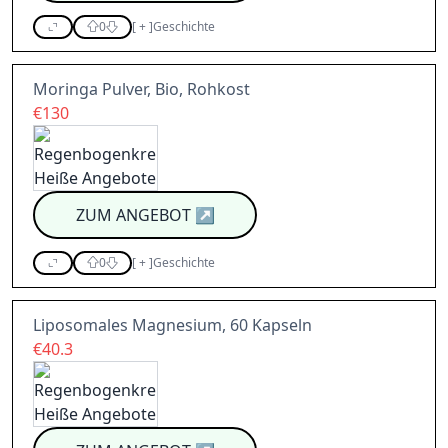
0
[
+
]
Geschichte
Moringa Pulver, Bio, Rohkost
€130
ZUM ANGEBOT
↗
0
[
+
]
Geschichte
Liposomales Magnesium, 60 Kapseln
€40.3