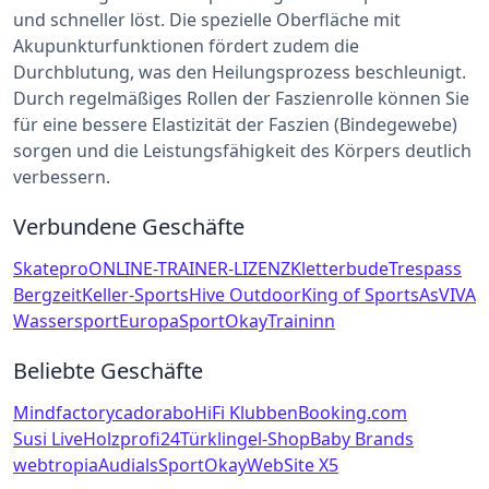
und schneller löst. Die spezielle Oberfläche mit
Akupunkturfunktionen fördert zudem die
Durchblutung, was den Heilungsprozess beschleunigt.
Durch regelmäßiges Rollen der Faszienrolle können Sie
für eine bessere Elastizität der Faszien (Bindegewebe)
sorgen und die Leistungsfähigkeit des Körpers deutlich
verbessern.
Verbundene Geschäfte
Skatepro
ONLINE-TRAINER-LIZENZ
Kletterbude
Trespass
Bergzeit
Keller-Sports
Hive Outdoor
King of Sports
AsVIVA
WassersportEuropa
SportOkay
Traininn
Beliebte Geschäfte
Mindfactory
cadorabo
HiFi Klubben
Booking.com
Susi Live
Holzprofi24
Türklingel-Shop
Baby Brands
webtropia
Audials
SportOkay
WebSite X5