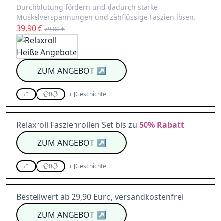
Durchblutung fördern und dadurch starke
Muskelverspannungen und zähflüssige Faszien lösen.
39,90 €
79,80 €
ZUM ANGEBOT
↗
0
[
+
]
Geschichte
Relaxroll Faszienrollen Set bis zu
50%
Rabatt
ZUM ANGEBOT
↗
0
[
+
]
Geschichte
Bestellwert ab 29,90 Euro, versandkostenfrei
ZUM ANGEBOT
↗