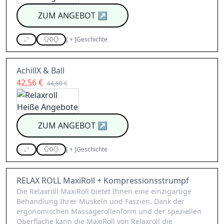
ZUM ANGEBOT
↗
0
[
+
]
Geschichte
AchillX & Ball
42,56 €
44,80 €
ZUM ANGEBOT
↗
0
[
+
]
Geschichte
RELAX ROLL MaxiRoll + Kompressionsstrumpf
Die Relaxroll MaxiRoll bietet Ihnen eine einzigartige
Behandlung Ihrer Muskeln und Faszien. Dank der
ergonomischen Massagerollenform und der speziellen
Oberfläche kann die MaxiRoll von Relaxroll die