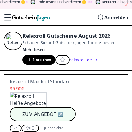
 verdienen
0
Code testen
und verdienen
100
Benutzer einladen
u
Anmelden
Relaxroll Gutscheine August 2026
Schauen Sie auf
GutscheinJagen
für die besten
Relaxroll
-Angebote im
Aug. 2026
.
Werden Sie
Mehr lesen
Mitglied der Community
und verdienen Sie Tokens,
relaxroll.de
Einreichen
indem Sie durch Abstimmen, Testen, Teilen und
mehr beitragen.
Drehen Sie den Glücksklee
und
gewinnen Sie Geld
Relaxroll MaxiRoll Standard
39.90€
ZUM ANGEBOT
↗
0
[
+
]
Geschichte