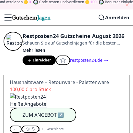
nd verdienen
0
Code testen
und verdienen
100
Benutzer einladen
Anmelden
Restposten24 Gutscheine August 2026
Schauen Sie auf
GutscheinJagen
für die besten
Restposten24
-Angebote im
Aug. 2026
.
Werden Sie
Mehr lesen
Mitglied der Community
und verdienen Sie Tokens,
restposten24.de
Einreichen
indem Sie durch Abstimmen, Testen, Teilen und
mehr beitragen.
Drehen Sie den Glücksklee
und
gewinnen Sie Geld
Haushaltsware – Retourware - Palettenware
100,00 € pro Stück
ZUM ANGEBOT
↗
0
[
+
]
Geschichte