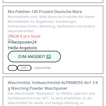
Mix-Paletten-100 Prozent-Deutsche-Ware
Mischtabletts sind 100% deutsche Produkte Wir bieten
Mischtabletts für Bügeleisen, Staubsauger,
Küchenmaschinen, Werkzeug, Multimedia und andere
Haushaltsartikel.
290,00 € pro Stück
ZUM ANGEBOT
↗
0
[
+
]
Geschichte
Waschmittel, Vollwaschmittel ALPINWEISS 4in1 3 K
g Wasching Powder Waschpulver
Das Waschmittel "Alpinweiss" ist effektiv, sparsam und
hochkonzentriert bei 30°C. Es wird empfohlen, es als
Waschmittel für weiße und farbige Kleidung zu