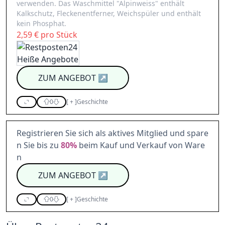
verwenden. Das Waschmittel "Alpinweiss" enthält
Kalkschutz, Fleckenentferner, Weichspüler und enthält
kein Phosphat.
2,59 € pro Stück
ZUM ANGEBOT
↗
0
[
+
]
Geschichte
Registrieren Sie sich als aktives Mitglied und spare
n Sie bis zu
80%
beim Kauf und Verkauf von Ware
n
ZUM ANGEBOT
↗
0
[
+
]
Geschichte