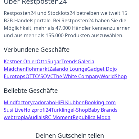
Über Restposten24
Restposten24 und Stocklots24 betreiben weltweit 15
B2B-Handelsportale. Bei Restposten24 haben Sie die
Möglichkeit, mehr als 47.000 Händler kennenzulernen
und aus mehr als 155.000 Produkten auszuwählen.
Verbundene Geschäfte
Kastner Öhler
Otto
SugarTrends
Galeria
Mädchenflohmarkt
Zalando Lounge
Gadget Dojo
Eurotops
OTTO'S
QVC
The White Company
WorldShop
Beliebte Geschäfte
Mindfactory
cadorabo
HiFi Klubben
Booking.com
Susi Live
Holzprofi24
Türklingel-Shop
Baby Brands
webtropia
Audials
RC Moment
Republica Moda
Deinen Gutschein teilen