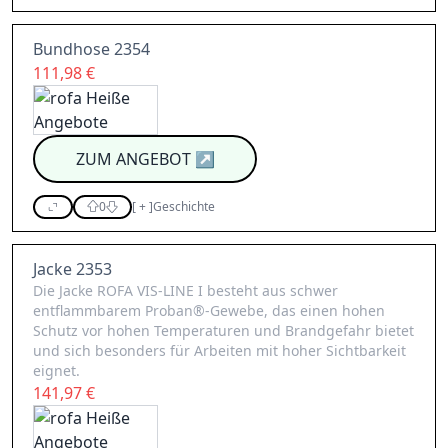
Bundhose 2354
111,98 €
ZUM ANGEBOT
↗
0
[
+
]
Geschichte
Jacke 2353
Die Jacke ROFA VIS-LINE I besteht aus schwer
entflammbarem Proban®-Gewebe, das einen hohen
Schutz vor hohen Temperaturen und Brandgefahr bietet
und sich besonders für Arbeiten mit hoher Sichtbarkeit
eignet.
141,97 €