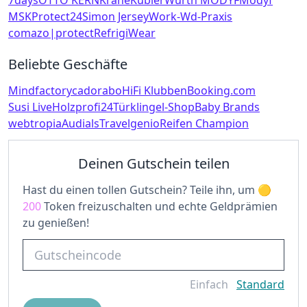
7days
OTTO KERN
Krähe
Kübler
Würth MODYF
Modyf
MSKProtect24
Simon Jersey
Work-
Wd-Praxis
comazo|protect
RefrigiWear
Beliebte Geschäfte
Mindfactory
cadorabo
HiFi Klubben
Booking.com
Susi Live
Holzprofi24
Türklingel-Shop
Baby Brands
webtropia
Audials
Travelgenio
Reifen Champion
Deinen Gutschein teilen
Hast du einen tollen Gutschein? Teile ihn, um
200
Token freizuschalten und echte Geldprämien
zu genießen!
Einfach
Standard