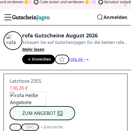
nd verdienen
0
Code testen
und verdienen
100
Benutzer einlade
Anmelden
rofa Gutscheine August 2026
Schauen Sie auf
GutscheinJagen
für die besten
rofa
-
Angebote im
Aug. 2026
.
Werden Sie Mitglied der
Mehr lesen
Community
und verdienen Sie Tokens, indem Sie
rofa.de
Einreichen
durch Abstimmen, Testen, Teilen und mehr
beitragen.
Drehen Sie den Glücksklee
und gewinnen
Sie Geld
Latzhose 2355
136,26 €
ZUM ANGEBOT
↗
0
[
+
]
Geschichte