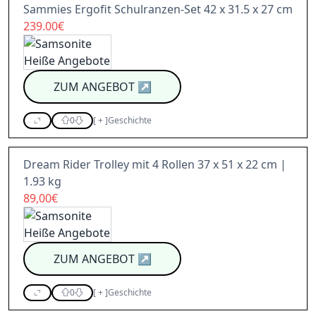
Sammies Ergofit Schulranzen-Set 42 x 31.5 x 27 cm
239.00€
ZUM ANGEBOT
↗
0
[
+
]
Geschichte
Dream Rider Trolley mit 4 Rollen 37 x 51 x 22 cm |
1.93 kg
89,00€
ZUM ANGEBOT
↗
0
[
+
]
Geschichte