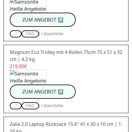
ZUM ANGEBOT
↗
0
[
+
]
Geschichte
Magnum Eco Trolley mit 4 Rollen 75cm 75 x 51 x 32
cm | 4.2 kg
219,00€
ZUM ANGEBOT
↗
0
[
+
]
Geschichte
Zalia 2.0 Laptop Rucksack 15.6" 41 x 30 x 10 cm | 1.
16 kg