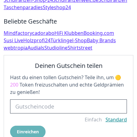
Schulranzen-Shop-24
Schulranzenwelt.de
Schulranzen
Taschenparadies
Styleshop24
Beliebte Geschäfte
Mindfactory
cadorabo
HiFi Klubben
Booking.com
Susi Live
Holzprofi24
Türklingel-Shop
Baby Brands
webtropia
Audials
Studioline
Shirtstreet
Deinen Gutschein teilen
Hast du einen tollen Gutschein? Teile ihn, um
200
Token freizuschalten und echte Geldprämien
zu genießen!
Einfach
Standard
Einreichen