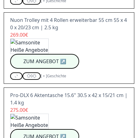
0
[
+
]
Geschichte
Nuon Trolley mit 4 Rollen erweiterbar 55 cm 55 x 4
0 x 20/23 cm | 2.5 kg
269.00€
ZUM ANGEBOT
↗
0
[
+
]
Geschichte
Pro-DLX 6 Aktentasche 15.6" 30.5 x 42 x 15/21 cm |
1.4 kg
275.00€
ZUM ANGEBOT
↗