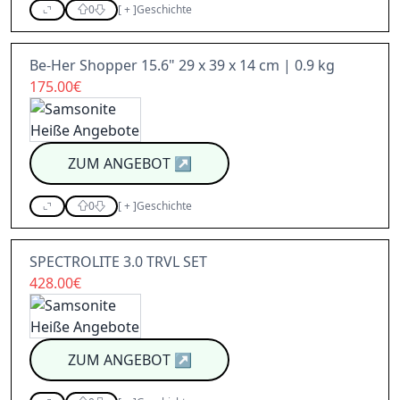
0
[
+
]
Geschichte
Be-Her Shopper 15.6" 29 x 39 x 14 cm | 0.9 kg
175.00€
ZUM ANGEBOT
↗
0
[
+
]
Geschichte
SPECTROLITE 3.0 TRVL SET
428.00€
ZUM ANGEBOT
↗