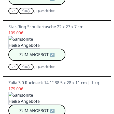
0
[
+
]
Geschichte
Star-Ring Schultertasche 22 x 27 x 7 cm
109.00€
ZUM ANGEBOT
↗
0
[
+
]
Geschichte
Zalia 3.0 Rucksack 14.1" 38.5 x 28 x 11 cm | 1 kg
179.00€
ZUM ANGEBOT
↗