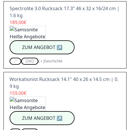
Spectrolite 3.0 Rucksack 17.3" 46 x 32 x 16/24 cm |
1.6 kg
189,00€
ZUM ANGEBOT
↗
0
[
+
]
Geschichte
Workationist Rucksack 14.1" 40 x 26 x 14.5 cm | 0.
9 kg
159.00€
ZUM ANGEBOT
↗