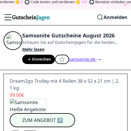
ienen
0
Code testen
und verdienen
100
Benutzer einladen
und v
Anmelden
Samsonite Gutscheine August 2026
Schauen Sie auf
GutscheinJagen
für die besten
Samsonite
-Angebote im
Aug. 2026
.
Werden Sie
Mehr lesen
Mitglied der Community
und verdienen Sie Tokens,
samsonite.de
Einreichen
indem Sie durch Abstimmen, Testen, Teilen und
mehr beitragen.
Drehen Sie den Glücksklee
und
gewinnen Sie Geld
Dream2go Trolley mit 4 Rollen 38 x 52 x 21 cm | 2.
1 kg
99.00€
ZUM ANGEBOT
↗