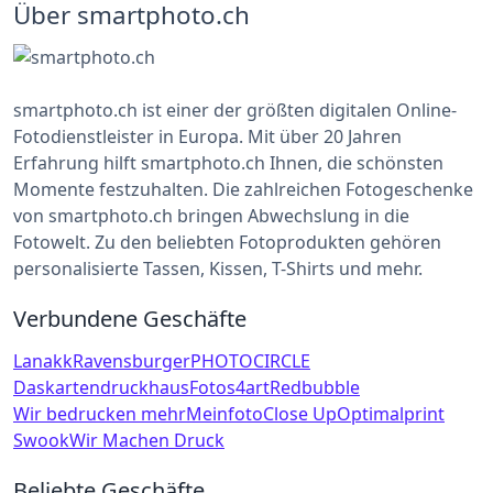
Über smartphoto.ch
smartphoto.ch ist einer der größten digitalen Online-
Fotodienstleister in Europa. Mit über 20 Jahren
Erfahrung hilft smartphoto.ch Ihnen, die schönsten
Momente festzuhalten. Die zahlreichen Fotogeschenke
von smartphoto.ch bringen Abwechslung in die
Fotowelt. Zu den beliebten Fotoprodukten gehören
personalisierte Tassen, Kissen, T-Shirts und mehr.
Verbundene Geschäfte
Lanakk
Ravensburger
PHOTOCIRCLE
Daskartendruckhaus
Fotos4art
Redbubble
Wir bedrucken mehr
Meinfoto
Close Up
Optimalprint
Swook
Wir Machen Druck
Beliebte Geschäfte