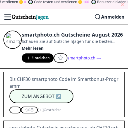
erdienen
0
Code testen
und verdienen
100
Benutzer einladen
un
Anmelden
smartphoto.ch Gutscheine August 2026
Schauen Sie auf
GutscheinJagen
für die besten
smartphoto.ch
-Angebote im
Aug. 2026
.
Werden Sie
Mehr lesen
Mitglied der Community
und verdienen Sie Tokens,
smartphoto.ch
Einreichen
indem Sie durch Abstimmen, Testen, Teilen und
mehr beitragen.
Drehen Sie den Glücksklee
und
gewinnen Sie Geld
Bis CHF30 smartphoto Code im Smartbonus-Progr
amm
ZUM ANGEBOT
↗
0
[
+
]
Geschichte
smartphoto Gutschein verschenken: ab CHF10 erh