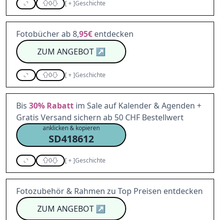
0
[
+
]
Geschichte
Fotobücher ab 8,
95€
entdecken
ZUM ANGEBOT
↗
0
[
+
]
Geschichte
Bis
30%
Rabatt
im Sale auf Kalender & Agenden +
Gratis Versand sichern ab 50 CHF Bestellwert
anklicken & kopieren
SD418612
0
[
+
]
Geschichte
Fotozubehör & Rahmen zu Top Preisen entdecken
ZUM ANGEBOT
↗