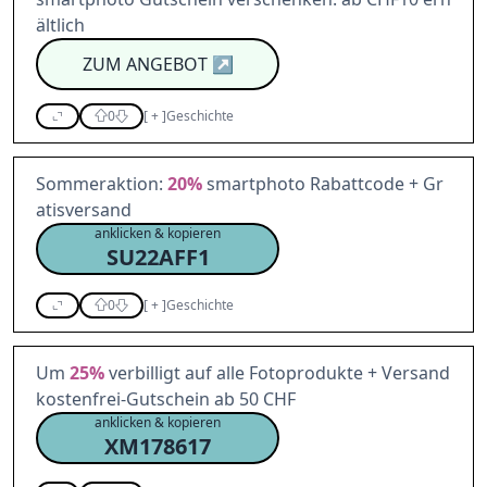
ältlich
ZUM ANGEBOT
↗
0
[
+
]
Geschichte
Sommeraktion:
20%
smartphoto Rabattcode + Gr
atisversand
anklicken & kopieren
SU22AFF1
0
[
+
]
Geschichte
Um
25%
verbilligt auf alle Fotoprodukte + Versand
kostenfrei-Gutschein ab 50 CHF
anklicken & kopieren
XM178617