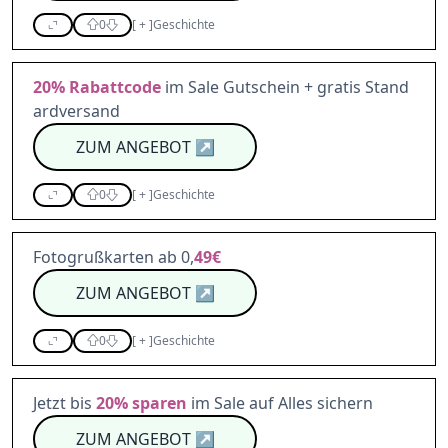
0
[
+
]
Geschichte
20%
Rabattcode
im Sale Gutschein + gratis Stand
ardversand
ZUM ANGEBOT
↗
0
[
+
]
Geschichte
Fotogrußkarten ab 0,
49€
ZUM ANGEBOT
↗
0
[
+
]
Geschichte
Jetzt bis
20%
sparen
im Sale auf Alles sichern
ZUM ANGEBOT
↗