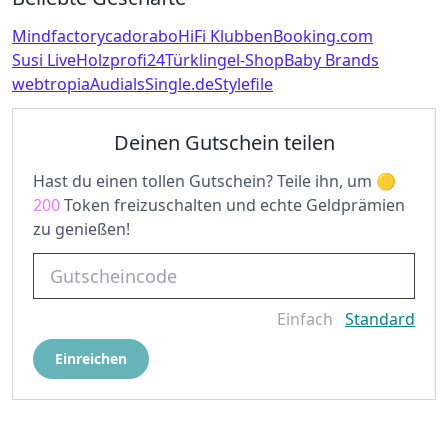
Mindfactory
cadorabo
HiFi Klubben
Booking.com
Susi Live
Holzprofi24
Türklingel-Shop
Baby Brands
webtropia
Audials
Single.de
Stylefile
Deinen Gutschein teilen
Hast du einen tollen Gutschein? Teile ihn, um
200
Token freizuschalten und echte Geldprämien
zu genießen!
Einfach
Standard
Einreichen