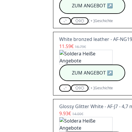
ZUM ANGEBOT
↗
0
[
+
]
Geschichte
White bronzed leather - AF-NG19 
11.59€
16.79€
ZUM ANGEBOT
↗
0
[
+
]
Geschichte
Glossy Glitter White - AF-J7 - 4,7
9.93€
14.00€