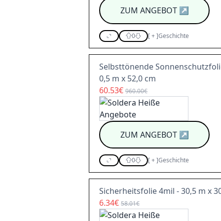
ZUM ANGEBOT
↗
0
[
+
]
Geschichte
Selbsttönende Sonnenschutzfolie
0,5 m x 52,0 cm
60.53€
960.00€
ZUM ANGEBOT
↗
0
[
+
]
Geschichte
Sicherheitsfolie 4mil - 30,5 m x 3
6.34€
58.01€