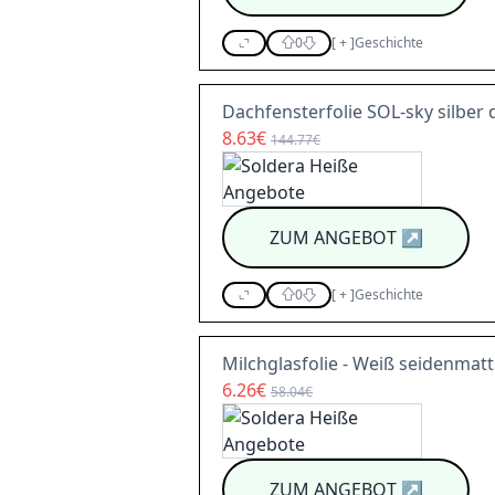
0
[
+
]
Geschichte
Dachfensterfolie SOL-sky silber 
8.63€
144.77€
ZUM ANGEBOT
↗
0
[
+
]
Geschichte
Milchglasfolie - Weiß seidenmatt
6.26€
58.04€
ZUM ANGEBOT
↗