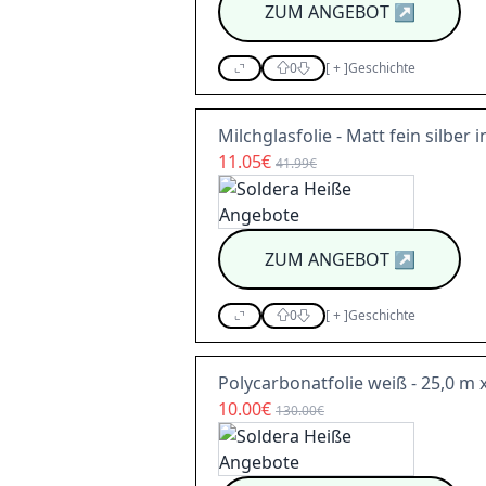
ZUM ANGEBOT
↗
0
[
+
]
Geschichte
Milchglasfolie - Matt fein silber
11.05€
41.99€
ZUM ANGEBOT
↗
0
[
+
]
Geschichte
Polycarbonatfolie weiß - 25,0 m 
10.00€
130.00€