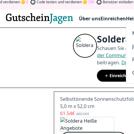
ienen
0
Code testen
und verdienen
100
Benutzer einladen
und ve
Über uns
Einreichen
Hei
Soldera
Schauen Sie auf
der Community
beitragen.
Drehe
Einreichen
Selbsttönende Sonnenschutzfolie
5,0 m x 52,0 cm
61.54€
480.00€