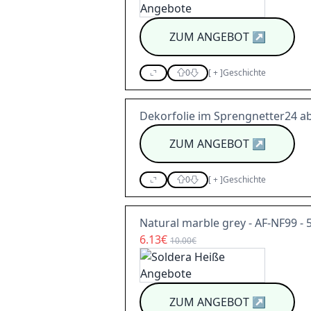
ZUM ANGEBOT
↗
0
[
+
]
Geschichte
Dekorfolie im Sprengnetter24 ab
ZUM ANGEBOT
↗
0
[
+
]
Geschichte
Natural marble grey - AF-NF99 - 
6.13€
10.00€
ZUM ANGEBOT
↗