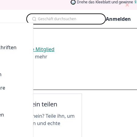
Drehe das Kleeblatt und gewinne
5
A
Anmelden
Geschäft durchsuchen
hriften
026
.
Werden Sie Mitglied
ten, Teilen und mehr
n
ere
nen Gutschein teilen
en
n tollen Gutschein? Teile ihn, um
 freizuschalten und echte
 zu genießen!