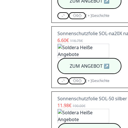
ZUM ANGEBOT
↗
0
[
+
]
Geschichte
Sonnenschutzfolie SOL-na20X nat
6.60€
116.75€
ZUM ANGEBOT
↗
0
[
+
]
Geschichte
Sonnenschutzfolie SOL-50 silber h
11.98€
190.00€