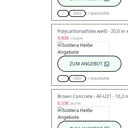
0
[
+
]
Geschichte
Polycarbonatfolie weiß - 25,0 m 
9.90€
113.85€
ZUM ANGEBOT
↗
0
[
+
]
Geschichte
Brown Concrete - AF-U21 - 10,2 
6.33€
26.79€