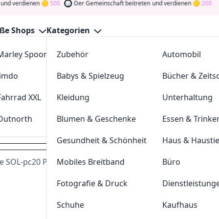
rdienen
500
Der Gemeinschaft beitreten
und verdienen
200
ße Shops
Kategorien
Marley Spoon
Zubehör
cosstores.com
Automobil
 Gutscheine August 2026
Jimdo
Babys & Spielzeug
sportdeal24
Bücher & Zeitsc
GutscheinJagen
für die besten
Soldera
-Angebote im
Aug. 2
und verdienen Sie Tokens, indem Sie durch Abstimmen, Tes
Fahrrad XXL
Kleidung
FC-Moto
Unterhaltung
n Sie den Glücksklee
und gewinnen Sie Geld
Outnorth
Blumen & Geschenke
Parkettkaiser
Essen & Trinke
soldera.de
Gesundheit & Schönheit
Haus & Hausti
 SOL-pc20 Photochromic Folie, innen - 1
Mobiles Breitband
Büro
Dei
Fotografie & Druck
Dienstleistung
Hast du eine
200
Token
Schuhe
Kaufhaus
Geldprämien