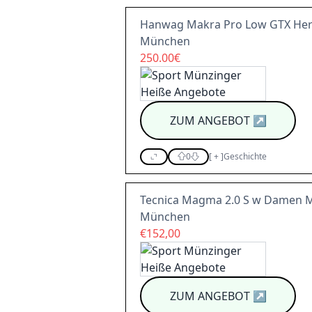
Hanwag Makra Pro Low GTX Herr
München
250.00€
ZUM ANGEBOT
↗
0
[
+
]
Geschichte
Tecnica Magma 2.0 S w Damen Mu
München
€152,00
ZUM ANGEBOT
↗