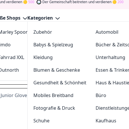
dienen
500
Der Gemeinschaft beitreten
und verdienen
200
ße Shops
Kategorien
Marley Spoon
Zubehör
cosstores.com
Automobil
ünzinger Gutscheine August 
Jimdo
Babys & Spielzeug
sportdeal24
Bücher & Zeitsc
GutscheinJagen
für die besten
Sport Münzinger
-Angebote 
ommunity
und verdienen Sie Tokens, indem Sie durch Abstim
Fahrrad XXL
Kleidung
FC-Moto
Unterhaltung
Drehen Sie den Glücksklee
und gewinnen Sie Geld
Outnorth
Blumen & Geschenke
Parkettkaiser
Essen & Trinke
sport-muenzinger.de
Gesundheit & Schönheit
Haus & Hausti
unior Glove bei Sport Schuster Münche
Mobiles Breitband
Büro
Dei
Fotografie & Druck
Dienstleistung
Hast du eine
200
Token
Schuhe
Kaufhaus
Geldprämien