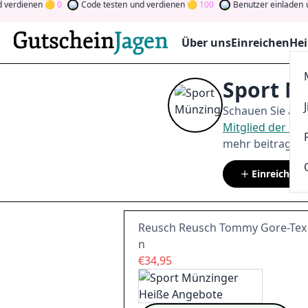
enen
0
Code testen
und verdienen
100
Benutzer einladen
und ver
Über uns
Einreichen
Hei
Sport M
Schauen Sie auf
Mitglied der C
mehr beitragen.
Einreichen
Reusch Reusch Tommy Gore-Tex J
n
€34,95