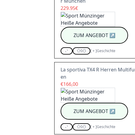
r München
229.95€
ZUM ANGEBOT
↗
0
[
+
]
Geschichte
La sportiva TX4 R Herren Multi
en
€166,00
ZUM ANGEBOT
↗
0
[
+
]
Geschichte