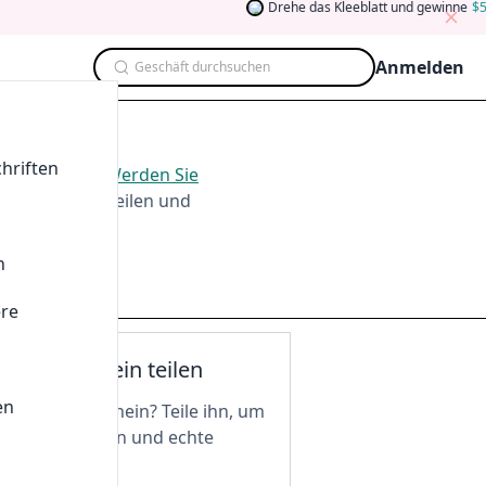
Drehe das Kleeblatt und gewinne
5
A
Anmelden
Geschäft durchsuchen
2026
hriften
im
Aug. 2026
.
Werden Sie
men, Testen, Teilen und
n
ere
nen Gutschein teilen
en
n tollen Gutschein? Teile ihn, um
 freizuschalten und echte
 zu genießen!