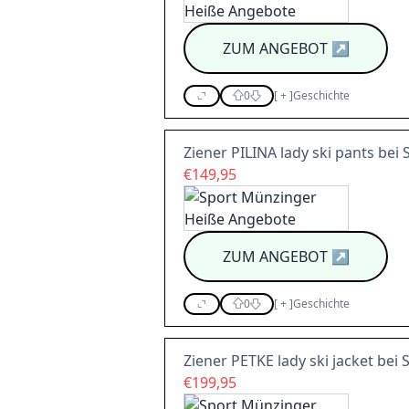
ZUM ANGEBOT
↗
0
[
+
]
Geschichte
Ziener PILINA lady ski pants be
€149,95
ZUM ANGEBOT
↗
0
[
+
]
Geschichte
Ziener PETKE lady ski jacket be
€199,95