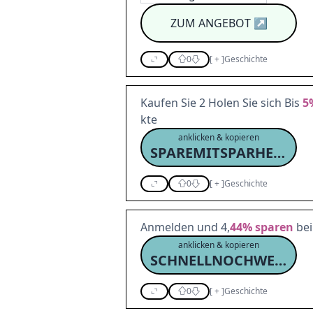
ZUM ANGEBOT
↗
0
[
+
]
Geschichte
Kaufen Sie 2 Holen Sie sich Bis
5
kte
anklicken & kopieren
SPAREMITSPARHELD16
0
[
+
]
Geschichte
Anmelden und 4,
44%
sparen
bei
anklicken & kopieren
SCHNELLNOCHWEG16
0
[
+
]
Geschichte