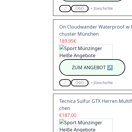
0
[
+
]
Geschichte
On Cloudwander Waterproof w D
chuster München
189.95€
ZUM ANGEBOT
↗
0
[
+
]
Geschichte
Tecnica Sulfur GTX Herren Mult
chen
€187,00