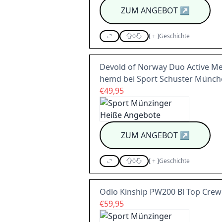
ZUM ANGEBOT
↗
0
[
+
]
Geschichte
Devold of Norway Duo Active Me
hemd bei Sport Schuster Münch
€49,95
ZUM ANGEBOT
↗
0
[
+
]
Geschichte
Odlo Kinship PW200 Bl Top Crew
€59,95