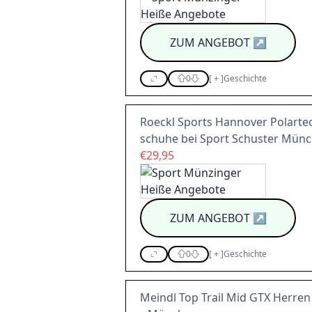
ZUM ANGEBOT
↗
0
[
+
]
Geschichte
Roeckl Sports Hannover Polarte
schuhe bei Sport Schuster Mün
€29,95
ZUM ANGEBOT
↗
0
[
+
]
Geschichte
Meindl Top Trail Mid GTX Herren