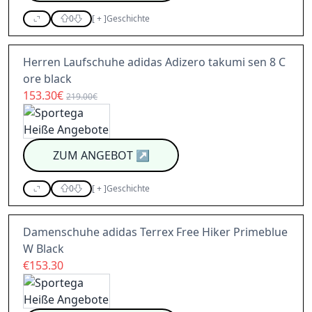
0
[
+
]
Geschichte
Herren Laufschuhe adidas Adizero takumi sen 8 C
ore black
153.30€
219.00€
ZUM ANGEBOT
↗
0
[
+
]
Geschichte
Damenschuhe adidas Terrex Free Hiker Primeblue
W Black
€153.30