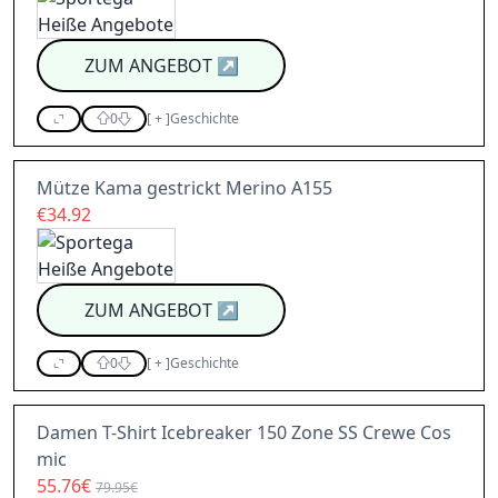
ZUM ANGEBOT
↗
0
[
+
]
Geschichte
Mütze Kama gestrickt Merino A155
€34.92
ZUM ANGEBOT
↗
0
[
+
]
Geschichte
Damen T-Shirt Icebreaker 150 Zone SS Crewe Cos
mic
55.76€
79.95€