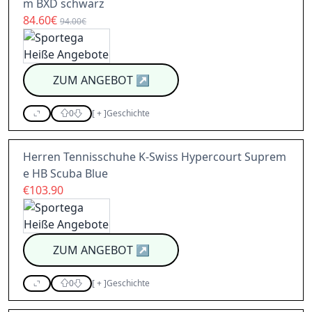
m BXD schwarz
84.60€
94.00€
ZUM ANGEBOT
↗
0
[
+
]
Geschichte
Herren Tennisschuhe K-Swiss Hypercourt Suprem
e HB Scuba Blue
€103.90
ZUM ANGEBOT
↗
0
[
+
]
Geschichte