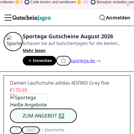
ienen
0
Code testen
und verdienen
100
Benutzer einladen
und ve
Anmelden
Sportega Gutscheine August 2026
Schauen Sie auf
GutscheinJagen
für die besten
Sportega
-Angebote im
Aug. 2026
.
Werden Sie
Mehr lesen
Mitglied der Community
und verdienen Sie Tokens,
sportega.de
Einreichen
indem Sie durch Abstimmen, Testen, Teilen und
mehr beitragen.
Drehen Sie den Glücksklee
und
gewinnen Sie Geld
Damen Laufschuhe adidas 4DFWD Grey five
€170.65
ZUM ANGEBOT
↗
0
[
+
]
Geschichte