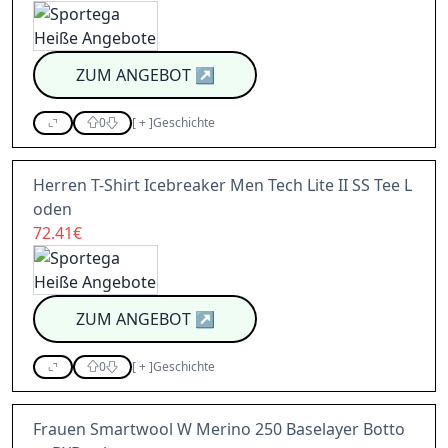
ZUM ANGEBOT
↗
0
[
+
]
Geschichte
Herren T-Shirt Icebreaker Men Tech Lite II SS Tee L
oden
72.41€
ZUM ANGEBOT
↗
0
[
+
]
Geschichte
Frauen Smartwool W Merino 250 Baselayer Botto