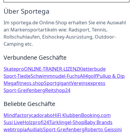
Über Sportega
Im sportega.de Online-Shop erhalten Sie eine Auswahl
an Markensportartikeln wie: Radsport, Tennis,
Rollschuhlaufen, Eishockey-Ausrüstung, Outdoor-
Camping etc.
Verbundene Geschäfte
Skatepro
ONLINE-TRAINER-LIZENZ
Kletterbude
Sport-Tiedje
Schwimmnudel-Fuchs
All4golf
Pullup & Dip
Megafitness.shop
Sportgigant
Vereinsexpress
Sport-Greifenberg
Reitshop24
Beliebte Geschäfte
Mindfactory
cadorabo
HiFi Klubben
Booking.com
Susi Live
Holzprofi24
Türklingel-Shop
Baby Brands
webtropia
Audials
Sport-Greifenberg
Roberto Geissini