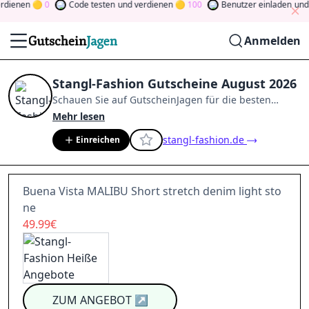
enen
0
Code testen
und verdienen
100
Benutzer einladen
und ve
Anmelden
Stangl-Fashion Gutscheine August 2026
Schauen Sie auf
GutscheinJagen
für die besten
Stangl-Fashion
-Angebote im
Aug. 2026
.
Werden Sie
Mehr lesen
Mitglied der Community
und verdienen Sie Tokens,
stangl-fashion.de
Einreichen
indem Sie durch Abstimmen, Testen, Teilen und
mehr beitragen.
Drehen Sie den Glücksklee
und
gewinnen Sie Geld
Buena Vista MALIBU Short stretch denim light sto
ne
49.99€
ZUM ANGEBOT
↗