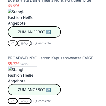
Buena Vista Damen Jeans Florida-B queen blue
69.95€
ZUM ANGEBOT
↗
0
[
+
]
Geschichte
BROADWAY NYC Herren Kapuzensweater CAIGE
35.72€
54.95€
ZUM ANGEBOT
↗
0
[
+
]
Geschichte