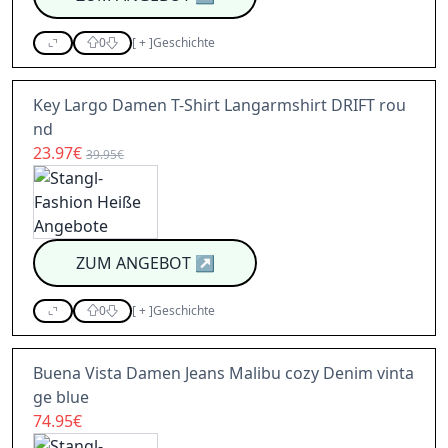
0
[
+
]
Geschichte
Key Largo Damen T-Shirt Langarmshirt DRIFT rou
nd
23.97€
39.95€
ZUM ANGEBOT
↗
0
[
+
]
Geschichte
Buena Vista Damen Jeans Malibu cozy Denim vinta
ge blue
74.95€