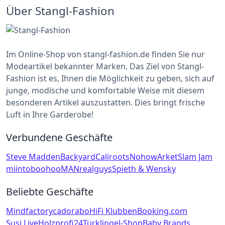
Über Stangl-Fashion
Im Online-Shop von stangl-fashion.de finden Sie nur
Modeartikel bekannter Marken. Das Ziel von Stangl-
Fashion ist es, Ihnen die Möglichkeit zu geben, sich auf
junge, modische und komfortable Weise mit diesem
besonderen Artikel auszustatten. Dies bringt frische
Luft in Ihre Garderobe!
Verbundene Geschäfte
Steve Madden
Backyard
Caliroots
Nohow
Arket
Slam Jam
miinto
boohooMAN
realguys
Spieth & Wensky
Beliebte Geschäfte
Mindfactory
cadorabo
HiFi Klubben
Booking.com
Susi Live
Holzprofi24
Türklingel-Shop
Baby Brands