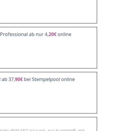
Professional ab nur 4,
20€
online
 ab 37,
90€
bei Stempelpool online
inty 4630 MCI ist rund, aus Kunststoff, mit