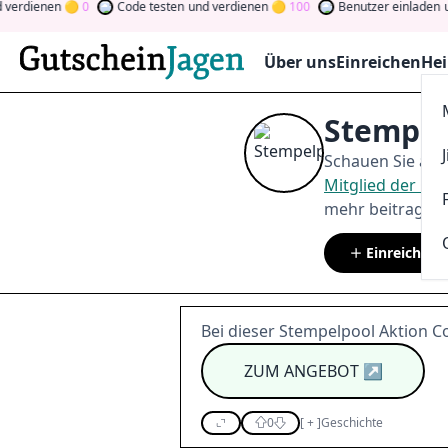
enen
0
Code testen
und verdienen
100
Benutzer einladen
und ve
Über uns
Einreichen
Hei
Stempel
Schauen Sie auf
Mitglied der C
mehr beitragen.
Einreichen
Bei dieser Stempelpool Aktion C
ZUM ANGEBOT
↗
0
[
+
]
Geschichte