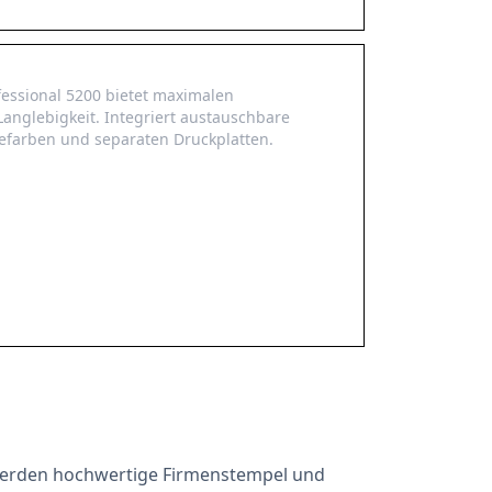
fessional 5200 bietet maximalen
Langlebigkeit. Integriert austauschbare
efarben und separaten Druckplatten.
werden hochwertige Firmenstempel und