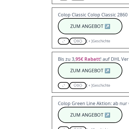
Colop Classic Colop Classic 2860 
ZUM ANGEBOT
↗
0
[
+
]
Geschichte
Bis zu 3,
95€
Rabatt
! auf DHL Ve
ZUM ANGEBOT
↗
0
[
+
]
Geschichte
Colop Green Line Aktion: ab nur
ZUM ANGEBOT
↗