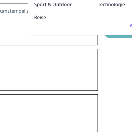
Sport & Outdoor
Technologie
atumstempel ab nur €37,90
Reise
A
Einreichen