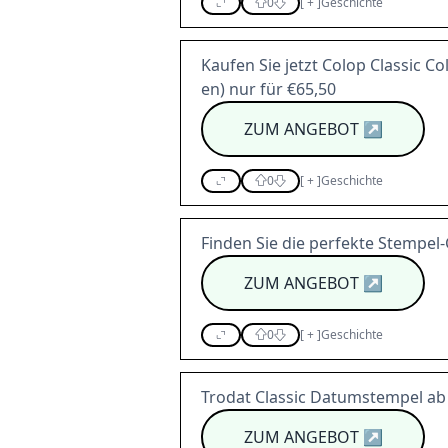
0
[
+
]
Geschichte
Kaufen Sie jetzt Colop Classic Co
en) nur für €65,50
ZUM ANGEBOT
↗
0
[
+
]
Geschichte
Finden Sie die perfekte Stempe
ZUM ANGEBOT
↗
0
[
+
]
Geschichte
Trodat Classic Datumstempel ab 
ZUM ANGEBOT
↗