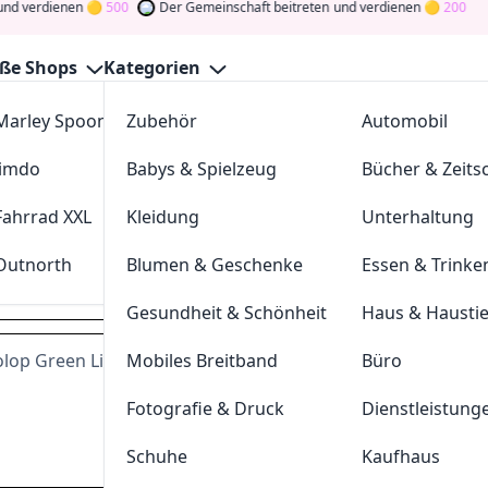
rdienen
500
Der Gemeinschaft beitreten
und verdienen
200
ße Shops
Kategorien
Marley Spoon
Zubehör
cosstores.com
Automobil
pool Gutscheine August 2026
Jimdo
Babys & Spielzeug
sportdeal24
Bücher & Zeitsc
GutscheinJagen
für die besten
Stempelpool
-Angebote im
A
ommunity
und verdienen Sie Tokens, indem Sie durch Abstim
Fahrrad XXL
Kleidung
FC-Moto
Unterhaltung
Drehen Sie den Glücksklee
und gewinnen Sie Geld
Outnorth
Blumen & Geschenke
Parkettkaiser
Essen & Trinke
stempelpool.de
Gesundheit & Schönheit
Haus & Hausti
olop Green Line ab 15,
Mobiles Breitband
80€
Büro
Dei
Fotografie & Druck
Dienstleistung
Hast du eine
200
Token
Schuhe
Kaufhaus
Geldprämien