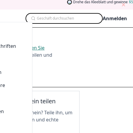
Drehe das Kleeblatt und gewinne
5
A
Anmelden
Geschäft durchsuchen
hriften
ug. 2026
.
Werden Sie
men, Testen, Teilen und
n
ere
nen Gutschein teilen
en
n tollen Gutschein? Teile ihn, um
 freizuschalten und echte
 zu genießen!