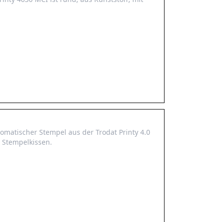
tomatischer Stempel aus der Trodat Printy 4.0
 Stempelkissen.