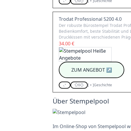
0
[
+
]
Geschichte
Trodat Professional 5200 4.0
Der robuste Bürostempel Trodat Pro
Bedienkomfort, beste Stabilität und 
Druckkissen mit verschiedenen Präg
34.00 €
ZUM ANGEBOT
↗
0
[
+
]
Geschichte
Über Stempelpool
Im Online-Shop von Stempelpool 