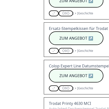
ZUM ANGEBOT
↗
0
[
+
]
Geschichte
Ersatz-Stempelkissen für Trodat 
ZUM ANGEBOT
↗
0
[
+
]
Geschichte
Colop Expert Line Datumstempel
ZUM ANGEBOT
↗
0
[
+
]
Geschichte
Trodat Printy 4630 MCI
Auto-Inked-Taschenstempel Trodat Pr