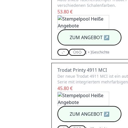
verschiedenen Schalenfarben.
53.80 €
ZUM ANGEBOT
↗
0
[
+
]
Geschichte
Trodat Printy 4911 MCI
Der neue Trodat 4911 MCI ist ein au
Serie mit integriertem mehrfarbigen
45.80 €
ZUM ANGEBOT
↗