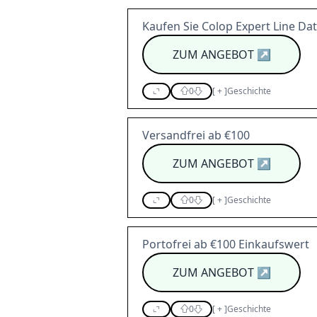
Kaufen Sie Colop Expert Line D
ZUM ANGEBOT
↗
0
[
+
]
Geschichte
Versandfrei ab €100
ZUM ANGEBOT
↗
0
[
+
]
Geschichte
Portofrei ab €100 Einkaufswert
ZUM ANGEBOT
↗
0
[
+
]
Geschichte