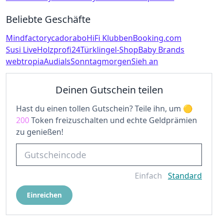
Beliebte Geschäfte
Mindfactory
cadorabo
HiFi Klubben
Booking.com
Susi Live
Holzprofi24
Türklingel-Shop
Baby Brands
webtropia
Audials
Sonntagmorgen
Sieh an
Deinen Gutschein teilen
Hast du einen tollen Gutschein? Teile ihn, um
200
Token freizuschalten und echte Geldprämien
zu genießen!
Einfach
Standard
Einreichen