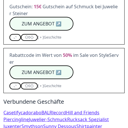
Gutschein:
15€
Gutschein auf Schmuck bei Juwelie
r Steiner
ZUM ANGEBOT
↗
0
[
+
]
Geschichte
Rabattcode im Wert von
50%
im Sale von StyleServ
er
ZUM ANGEBOT
↗
0
[
+
]
Geschichte
Verbundene Geschäfte
Casetify
cadorabo
BALR
lecord
Hill and Friends
Piercingline
Juwelier-Schmuck
Rucksack Spezialist
luxenter
Smythson
Sunny Dessous
Shirtpainter