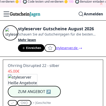
erdienen
0
Code testen
und verdienen
100
Benutzer einladen
un
Anmelden
styleserver Gutscheine August 2026
Schauen Sie auf
GutscheinJagen
für die besten
styleserver
-Angebote im
Aug. 2026
.
Werden Sie
Mehr lesen
Mitglied der Community
und verdienen Sie Tokens,
styleserver.de
Einreichen
indem Sie durch Abstimmen, Testen, Teilen und
mehr beitragen.
Drehen Sie den Glücksklee
und
gewinnen Sie Geld
Ohrring Disrupted 22 - silber
45.00€
ZUM ANGEBOT
↗
0
[
+
]
Geschichte