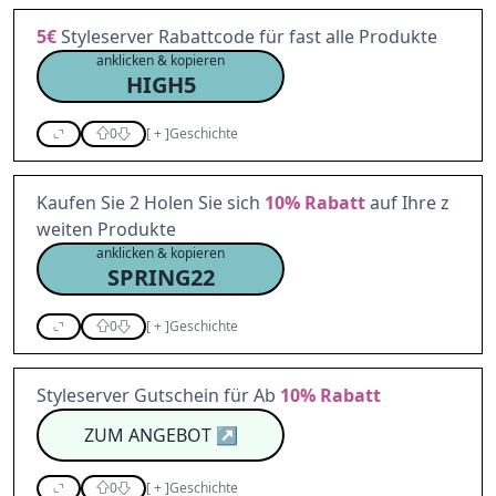
5€
Styleserver Rabattcode für fast alle Produkte
anklicken & kopieren
HIGH5
0
[
+
]
Geschichte
Kaufen Sie 2 Holen Sie sich
10%
Rabatt
auf Ihre z
weiten Produkte
anklicken & kopieren
SPRING22
0
[
+
]
Geschichte
Styleserver Gutschein für Ab
10%
Rabatt
ZUM ANGEBOT
↗
0
[
+
]
Geschichte