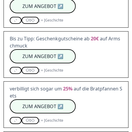
ZUM ANGEBOT
↗
0
[
+
]
Geschichte
Bis zu Tipp: Geschenkgutscheine ab
20€
auf Arms
chmuck
ZUM ANGEBOT
↗
0
[
+
]
Geschichte
verbilligt sich sogar um
25%
auf die Bratpfannen S
ets
ZUM ANGEBOT
↗
0
[
+
]
Geschichte