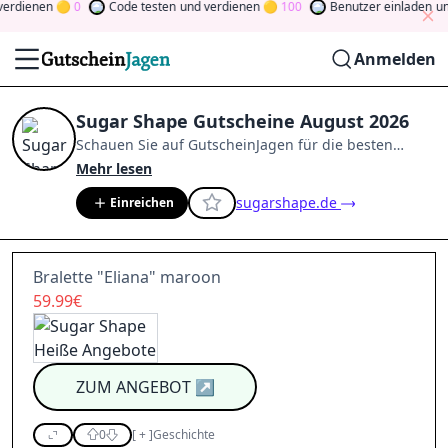
dienen
0
Code testen
und verdienen
100
Benutzer einladen
und 
Anmelden
Sugar Shape Gutscheine August 2026
Schauen Sie auf
GutscheinJagen
für die besten
Sugar Shape
-Angebote im
Aug. 2026
.
Werden Sie
Mehr lesen
Mitglied der Community
und verdienen Sie Tokens,
sugarshape.de
Einreichen
indem Sie durch Abstimmen, Testen, Teilen und
mehr beitragen.
Drehen Sie den Glücksklee
und
gewinnen Sie Geld
Bralette "Eliana" maroon
59.99€
ZUM ANGEBOT
↗
0
[
+
]
Geschichte