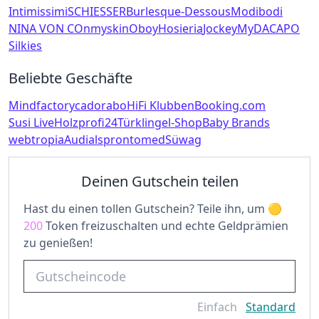
Intimissimi
SCHIESSER
Burlesque-Dessous
Modibodi
NINA VON C
Onmyskin
Oboy
Hosieria
Jockey
MyDACAPO
Silkies
Beliebte Geschäfte
Mindfactory
cadorabo
HiFi Klubben
Booking.com
Susi Live
Holzprofi24
Türklingel-Shop
Baby Brands
webtropia
Audials
prontomed
Süwag
Deinen Gutschein teilen
Hast du einen tollen Gutschein? Teile ihn, um
200
Token freizuschalten und echte Geldprämien
zu genießen!
Einfach
Standard