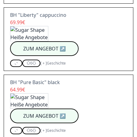
BH "Liberty" cappuccino
69.99€
ZUM ANGEBOT
↗
0
[
+
]
Geschichte
BH "Pure Basic" black
64.99€
ZUM ANGEBOT
↗
0
[
+
]
Geschichte