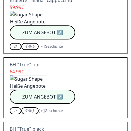
Bralette "Eliana" cappuccino
59.99€
ZUM ANGEBOT
↗
0
[
+
]
Geschichte
BH "True" port
64.99€
ZUM ANGEBOT
↗
0
[
+
]
Geschichte
BH "True" black