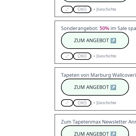
0
[
+
]
Geschichte
Sonderangebot:
50%
im Sale sp
ZUM ANGEBOT
↗
0
[
+
]
Geschichte
Tapeten von Marburg Wallcoveri
ZUM ANGEBOT
↗
0
[
+
]
Geschichte
Zum Tapetenmax Newsletter An
ZUM ANGEBOT
↗