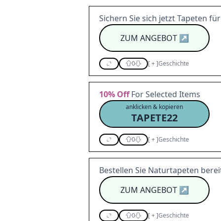
Sichern Sie sich jetzt Tapeten für
ZUM ANGEBOT
↗
0
[
+
]
Geschichte
10%
Off
For Selected Items
anklicken & kopieren
TAPETE22
0
[
+
]
Geschichte
Bestellen Sie Naturtapeten bere
ZUM ANGEBOT
↗
0
[
+
]
Geschichte