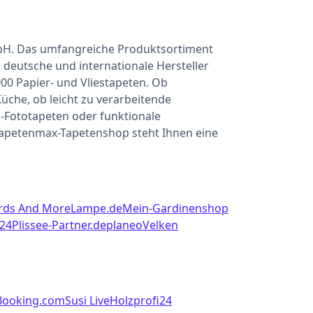
mbH. Das umfangreiche Produktsortiment
eutsche und internationale Hersteller
0 Papier- und Vliestapeten. Ob
che, ob leicht zu verarbeitende
k-Fototapeten oder funktionale
Tapetenmax-Tapetenshop steht Ihnen eine
rds And More
Lampe.de
Mein-Gardinenshop
t24
Plissee-Partner.de
planeo
Velken
Booking.com
Susi Live
Holzprofi24