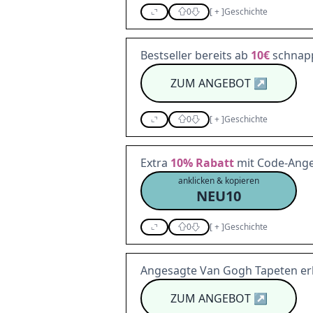
0
[
+
]
Geschichte
Bestseller bereits ab
10€
schnap
ZUM ANGEBOT
↗
0
[
+
]
Geschichte
Extra
10%
Rabatt
mit Code-Ang
anklicken & kopieren
NEU10
0
[
+
]
Geschichte
Angesagte Van Gogh Tapeten er
ZUM ANGEBOT
↗