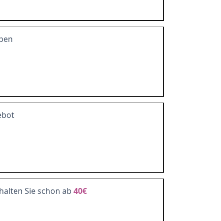
pen
ebot
halten Sie schon ab
40€