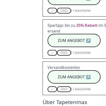
0
[
+
]
Geschichte
Spartipp: bis zu
25%
Rabatt
im S
ersand
ZUM ANGEBOT
↗
0
[
+
]
Geschichte
Versandkostenlos
ZUM ANGEBOT
↗
0
[
+
]
Geschichte
Über Tapetenmax