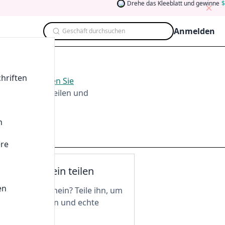
Drehe das Kleeblatt und gewinne
5
Anmelden
Geschäft durchsuchen
hriften
ug. 2026
.
Werden Sie
men, Testen, Teilen und
n
ere
nen Gutschein teilen
en
n tollen Gutschein? Teile ihn, um
 freizuschalten und echte
 zu genießen!