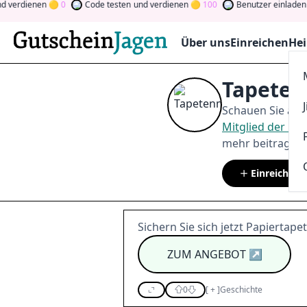
dienen
0
Code testen
und verdienen
100
Benutzer einladen
und v
Über uns
Einreichen
Hei
Tapeten
Schauen Sie auf
Mitglied der C
mehr beitragen.
Einreichen
Sichern Sie sich jetzt Papiertape
ZUM ANGEBOT
↗
0
[
+
]
Geschichte