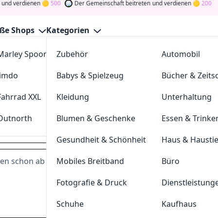
erdienen
500
Der Gemeinschaft beitreten
und verdienen
200
ße Shops
Kategorien
Marley Spoon
Zubehör
cosstores.com
Automobil
max Gutscheine August 2026
Jimdo
Babys & Spielzeug
sportdeal24
Bücher & Zeitsc
GutscheinJagen
für die besten
Tapetenmax
-Angebote im
A
ommunity
und verdienen Sie Tokens, indem Sie durch Abstim
Fahrrad XXL
Kleidung
FC-Moto
Unterhaltung
Drehen Sie den Glücksklee
und gewinnen Sie Geld
Outnorth
Blumen & Geschenke
Parkettkaiser
Essen & Trinke
tapetenmax.de
Gesundheit & Schönheit
Haus & Hausti
ten schon ab 14,
Mobiles Breitband
90€
Büro
Dei
Fotografie & Druck
Dienstleistung
Hast du eine
200
Token
Schuhe
Kaufhaus
Geldprämien