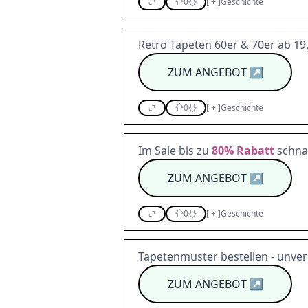
0
[
+
]
Geschichte
Retro Tapeten 60er & 70er ab 19
ZUM ANGEBOT
↗
0
[
+
]
Geschichte
Im Sale bis zu
80%
Rabatt
schna
ZUM ANGEBOT
↗
0
[
+
]
Geschichte
Tapetenmuster bestellen - unver
ZUM ANGEBOT
↗