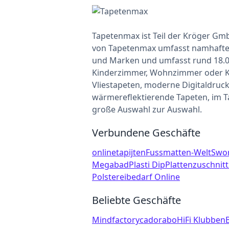
Tapetenmax ist Teil der Kröger G
von Tapetenmax umfasst namhafte d
und Marken und umfasst rund 18.00
Kinderzimmer, Wohnzimmer oder Kü
Vliestapeten, moderne Digitaldruc
wärmereflektierende Tapeten, im 
große Auswahl zur Auswahl.
Verbundene Geschäfte
onlinetapijten
Fussmatten-Welt
Swo
Megabad
Plasti Dip
Plattenzuschnit
Polstereibedarf Online
Beliebte Geschäfte
Mindfactory
cadorabo
HiFi Klubben