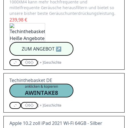
1000XM4 kann mehr hochfrequente und
mittelfrequente Geräusche herausfiltern und bietet so
unsere bisher beste Geräuschunterdrückungsleistung.
239,98 €
ZUM ANGEBOT
↗
0
[
+
]
Geschichte
Techinthebasket DE
anklicken & kopieren
AWINTAKE8
0
[
+
]
Geschichte
Apple 10.2 zoll iPad 2021 Wi-Fi 64GB - Silber