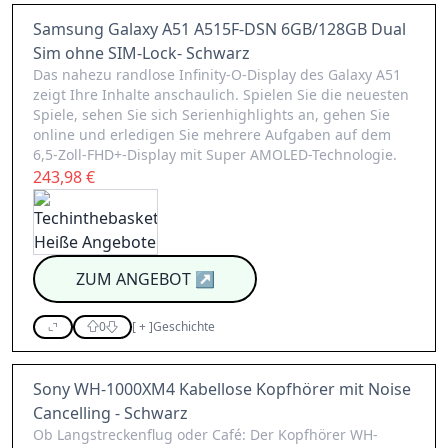
Samsung Galaxy A51 A515F-DSN 6GB/128GB Dual
Sim ohne SIM-Lock- Schwarz
Das nahezu randlose Infinity-O-Display des Galaxy A51
zeigt Ihre Inhalte anschaulich. Spielen Sie die neuesten
Spiele, sehen Sie sich Serienhighlights an, gehen Sie
online und erledigen Sie mehrere Aufgaben auf dem
6,5-Zoll-FHD+-Display mit Super AMOLED-Technologie.
243,98 €
ZUM ANGEBOT
↗
0
[
+
]
Geschichte
Sony WH-1000XM4 Kabellose Kopfhörer mit Noise
Cancelling - Schwarz
Ob Langstreckenflug oder Café: Der Kopfhörer WH-