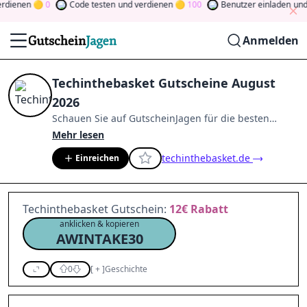
ienen
0
Code testen
und verdienen
100
Benutzer einladen
und ve
Anmelden
Techinthebasket Gutscheine August
2026
Schauen Sie auf
GutscheinJagen
für die besten
Techinthebasket
-Angebote im
Aug. 2026
.
Werden Sie
Mehr lesen
Mitglied der Community
und verdienen Sie Tokens,
techinthebasket.de
Einreichen
indem Sie durch Abstimmen, Testen, Teilen und
mehr beitragen.
Drehen Sie den Glücksklee
und
gewinnen Sie Geld
Techinthebasket Gutschein:
12€
Rabatt
anklicken & kopieren
AWINTAKE30
0
[
+
]
Geschichte