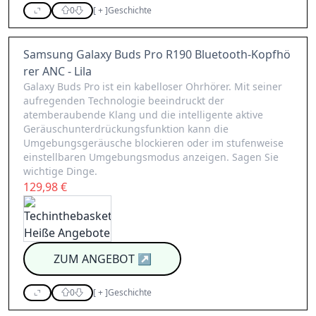
0
[
+
]
Geschichte
Samsung Galaxy Buds Pro R190 Bluetooth-Kopfhö
rer ANC - Lila
Galaxy Buds Pro ist ein kabelloser Ohrhörer. Mit seiner
aufregenden Technologie beeindruckt der
atemberaubende Klang und die intelligente aktive
Geräuschunterdrückungsfunktion kann die
Umgebungsgeräusche blockieren oder im stufenweise
einstellbaren Umgebungsmodus anzeigen. Sagen Sie
wichtige Dinge.
129,98 €
ZUM ANGEBOT
↗
0
[
+
]
Geschichte