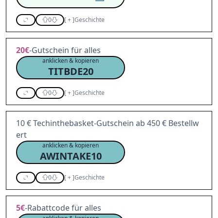
0
[
+
]
Geschichte
20€
-Gutschein für alles
anklicken & kopieren
TITBDE20
0
[
+
]
Geschichte
10 € Techinthebasket-Gutschein ab 450 € Bestellw
ert
anklicken & kopieren
AWINTAKE10
0
[
+
]
Geschichte
5€
-Rabattcode für alles