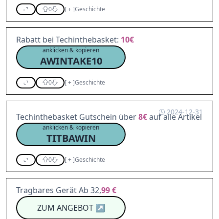
0
[
+
]
Geschichte
Rabatt bei Techinthebasket:
10€
anklicken & kopieren
AWINTAKE10
0
[
+
]
Geschichte
2024-12-31
Techinthebasket Gutschein über
8€
auf alle Artikel
anklicken & kopieren
TITBAWIN
0
[
+
]
Geschichte
Tragbares Gerät Ab 32,
99 €
ZUM ANGEBOT
↗