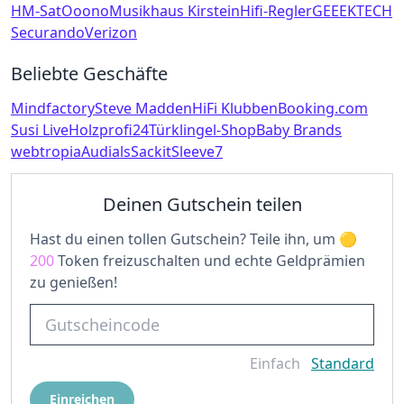
HM-Sat
Ooono
Musikhaus Kirstein
Hifi-Regler
GEEEKTECH
Securando
Verizon
Beliebte Geschäfte
Mindfactory
Steve Madden
HiFi Klubben
Booking.com
Susi Live
Holzprofi24
Türklingel-Shop
Baby Brands
webtropia
Audials
Sackit
Sleeve7
Deinen Gutschein teilen
Hast du einen tollen Gutschein? Teile ihn, um
200
Token freizuschalten und echte Geldprämien
zu genießen!
Einfach
Standard
Einreichen