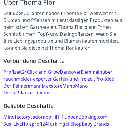
Über Thoma Flor
Seit über 20 Jahren handelt Thoma Flor weltweit mit
Blumen und Pflanzen mit erstklassigen Produkten aus
heimischen Gärtnereien. Thoma Flor bietet Ihnen
Schnittblumen, Topf- und Datingpflanzen. Wenn Sie
Ihre Lieblingsprodukte und Blumen kaufen möchten,
können Sie diese bei Thoma Flor kaufen.
Verbundene Geschäfte
Profizelt24
Click and Grow
Dancover
Demmelhuber
rauchmelder-experten
Garten-und-Freizeit
Pro-Idee
Der Palmenmann
Maxstore
ManoMano
Terra-Pflanzenhandel
Beliebte Geschäfte
Mindfactory
cadorabo
HiFi Klubben
Booking.com
Susi Live
Holzprofi24
Türklingel-Shop
Baby Brands