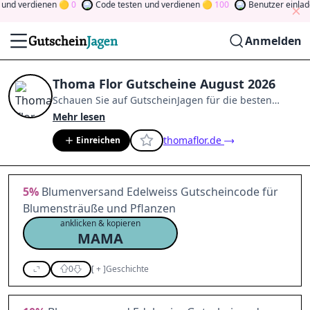
nd verdienen
0
Code testen
und verdienen
100
Benutzer einlade
Anmelden
Thoma Flor Gutscheine August 2026
Schauen Sie auf
GutscheinJagen
für die besten
Thoma Flor
-Angebote im
Aug. 2026
.
Werden Sie
Mehr lesen
Mitglied der Community
und verdienen Sie Tokens,
thomaflor.de
Einreichen
indem Sie durch Abstimmen, Testen, Teilen und
mehr beitragen.
Drehen Sie den Glücksklee
und
gewinnen Sie Geld
5%
Blumenversand Edelweiss Gutscheincode für
Blumensträuße und Pflanzen
anklicken & kopieren
MAMA
0
[
+
]
Geschichte