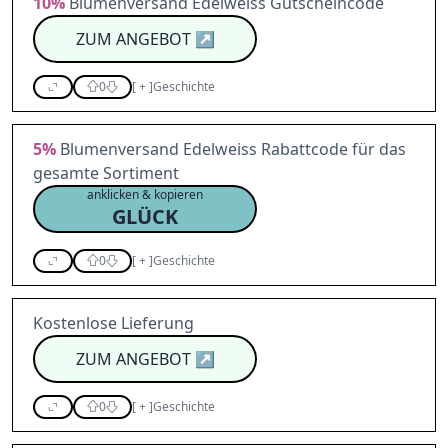
10%
Blumenversand Edelweiss Gutscheincode
ZUM ANGEBOT
↗
0
[
+
]
Geschichte
5%
Blumenversand Edelweiss Rabattcode für das
gesamte Sortiment
anklicken & kopieren
GLÜCK
0
[
+
]
Geschichte
Kostenlose Lieferung
ZUM ANGEBOT
↗
0
[
+
]
Geschichte