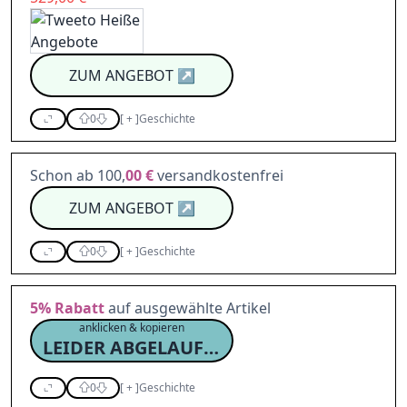
ZUM ANGEBOT
↗
0
[
+
]
Geschichte
Schon ab 100,
00 €
versandkostenfrei
ZUM ANGEBOT
↗
0
[
+
]
Geschichte
5%
Rabatt
auf ausgewählte Artikel
anklicken & kopieren
LEIDER ABGELAUFEN
0
[
+
]
Geschichte