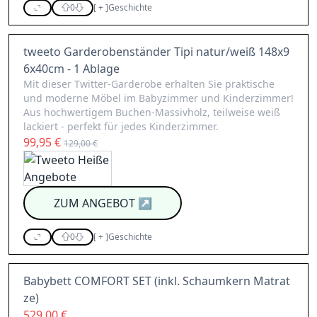
0
[
+
]
Geschichte
tweeto Garderobenständer Tipi natur/weiß 148x9
6x40cm - 1 Ablage
Mit dieser Twitter-Garderobe erhalten Sie praktische
und moderne Möbel im Babyzimmer und Kinderzimmer!
Aus hochwertigem Buchen-Massivholz, teilweise weiß
lackiert - perfekt für jedes Kinderzimmer.
99,95 €
129,00 €
ZUM ANGEBOT
↗
0
[
+
]
Geschichte
Babybett COMFORT SET (inkl. Schaumkern Matrat
ze)
529,00 €