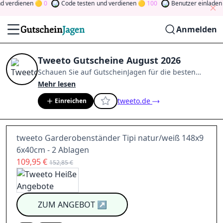
 verdienen
0
Code testen
und verdienen
100
Benutzer einladen
u
Anmelden
Tweeto Gutscheine August 2026
Schauen Sie auf
GutscheinJagen
für die besten
Tweeto
-Angebote im
Aug. 2026
.
Werden Sie Mitglied
Mehr lesen
der Community
und verdienen Sie Tokens, indem Sie
tweeto.de
Einreichen
durch Abstimmen, Testen, Teilen und mehr
beitragen.
Drehen Sie den Glücksklee
und gewinnen
Sie Geld
tweeto Garderobenständer Tipi natur/weiß 148x9
6x40cm - 2 Ablagen
109,95 €
152,85 €
ZUM ANGEBOT
↗