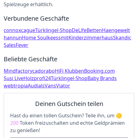
Spielzeuge erhältlich.
Verbundene Geschäfte
connox
cague
Türklingel-Shop
DeLife
Betten
Haengewelt
hannun
Home Soul
keessmit
Kinderzimmerhaus
Skandic
SalesFever
Beliebte Geschäfte
Mindfactory
cadorabo
HiFi Klubben
Booking.com
Susi Live
Holzprofi24
Türklingel-Shop
Baby Brands
webtropia
Audials
Vans
Viator
Deinen Gutschein teilen
Hast du einen tollen Gutschein? Teile ihn, um
200
Token freizuschalten und echte Geldprämien
zu genießen!