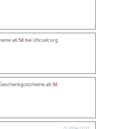
heine ab
5€
bei Uhrzeit.org
: Geschenkgutscheine ab
5€
2024-12-31