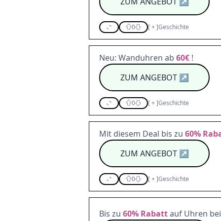
ZUM ANGEBOT
↗
0
[
+
]
Geschichte
Neu: Wanduhren ab
60€
!
ZUM ANGEBOT
↗
0
[
+
]
Geschichte
Mit diesem Deal bis zu
60%
Raba
ZUM ANGEBOT
↗
0
[
+
]
Geschichte
Bis zu
60%
Rabatt
auf Uhren bei