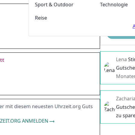
Sport & Outdoor
Technologie
2032-07-28
Reise
A
Einreichen
Lena
St
tt
Gutsche
Monate
Zachari
r mit diesem neuesten Uhrzeit.org Guts
Gutsche
zu spar
ZEIT.ORG ANMELDEN