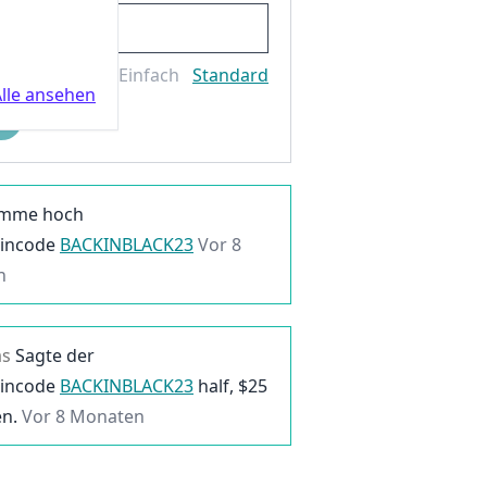
Einfach
Standard
lle ansehen
imme hoch
incode
BACKINBLACK23
Vor 8
n
as
Sagte der
incode
BACKINBLACK23
half, $
25
en.
Vor 8 Monaten