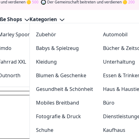
erdienen
500
Der Gemeinschaft beitreten
und verdienen
200
ße Shops
Kategorien
Marley Spoon
Zubehör
cosstores.com
Automobil
 Gutscheine August 2026
Jimdo
Babys & Spielzeug
sportdeal24
Bücher & Zeitsc
GutscheinJagen
für die besten
Uhrzeit
-Angebote im
Aug. 2
und verdienen Sie Tokens, indem Sie durch Abstimmen, Tes
Fahrrad XXL
Kleidung
FC-Moto
Unterhaltung
n Sie den Glücksklee
und gewinnen Sie Geld
Outnorth
Blumen & Geschenke
Parkettkaiser
Essen & Trinke
uhrzeit.org
Gesundheit & Schönheit
Haus & Hausti
Mobiles Breitband
Büro
Dei
Fotografie & Druck
Dienstleistung
Hast du eine
200
Token
Schuhe
Kaufhaus
Geldprämien