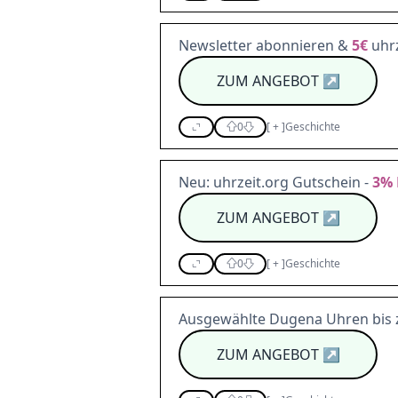
Newsletter abonnieren &
5€
uhr
ZUM ANGEBOT
↗
0
[
+
]
Geschichte
Neu: uhrzeit.org Gutschein -
3%
ZUM ANGEBOT
↗
0
[
+
]
Geschichte
Ausgewählte Dugena Uhren bis
ZUM ANGEBOT
↗