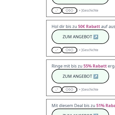
0
[
+
]
Geschichte
Hol dir bis zu
50€
Rabatt
auf au
ZUM ANGEBOT
↗
0
[
+
]
Geschichte
Ringe mit bis zu
55%
Rabatt
erg
ZUM ANGEBOT
↗
0
[
+
]
Geschichte
Mit diesem Deal bis zu
51%
Raba