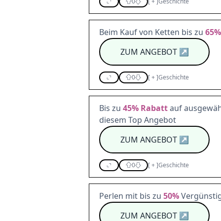
0
[
+
]
Geschichte
Beim Kauf von Ketten bis zu
65%
ZUM ANGEBOT
↗
0
[
+
]
Geschichte
Bis zu
45%
Rabatt
auf ausgewähl
diesem Top Angebot
ZUM ANGEBOT
↗
0
[
+
]
Geschichte
Perlen mit bis zu
50%
Vergünsti
ZUM ANGEBOT
↗