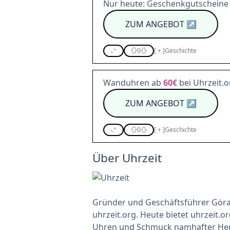
Nur heute: Geschenkgutscheine
ZUM ANGEBOT
↗
0
[
+
]
Geschichte
Wanduhren ab
60€
bei Uhrzeit.
ZUM ANGEBOT
↗
0
[
+
]
Geschichte
Über Uhrzeit
Gründer und Geschäftsführer Göran
uhrzeit.org. Heute bietet uhrzeit.
Uhren und Schmuck namhafter Hers