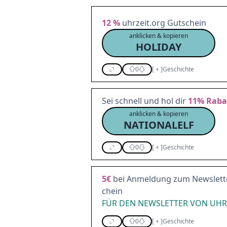
12 %
uhrzeit.org Gutschein
anklicken & kopieren
HOLIDAY
0
[
+
]
Geschichte
Sei schnell und hol dir
11%
Raba
anklicken & kopieren
NATIONALELF
0
[
+
]
Geschichte
5€
bei Anmeldung zum Newslette
chein
FÜR DEN NEWSLETTER VON UHR
0
[
+
]
Geschichte