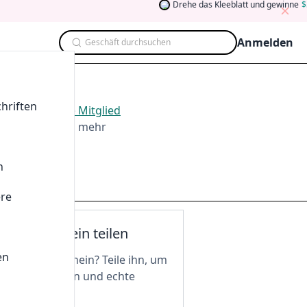
Drehe das Kleeblatt und gewinne
5
Anmelden
Geschäft durchsuchen
hriften
026
.
Werden Sie Mitglied
ten, Teilen und mehr
n
ere
nen Gutschein teilen
en
n tollen Gutschein? Teile ihn, um
 freizuschalten und echte
 zu genießen!