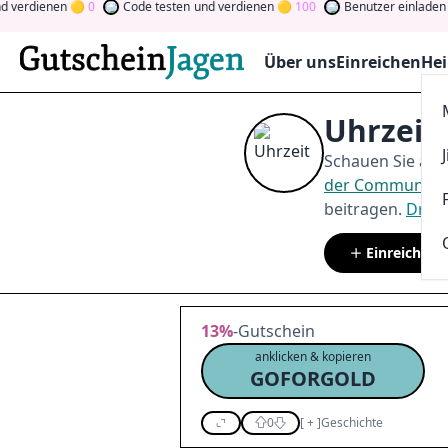
ienen
0
Code testen
und verdienen
100
Benutzer einladen
und v
Über uns
Einreichen
Hei
Uhrzeit
Schauen Sie auf
der Community
beitragen.
Drehe
Einreichen
13%
-Gutschein
anklicken & kopieren
GOFORGOLD
0
[
+
]
Geschichte