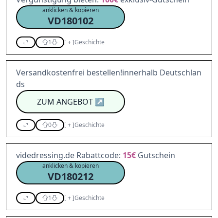
anklicken & kopieren
VD180102
1
[
+
]
Geschichte
Versandkostenfrei bestellen!innerhalb Deutschlan
ds
ZUM ANGEBOT
↗
0
[
+
]
Geschichte
videdressing.de Rabattcode:
15€
Gutschein
anklicken & kopieren
VD180212
1
[
+
]
Geschichte