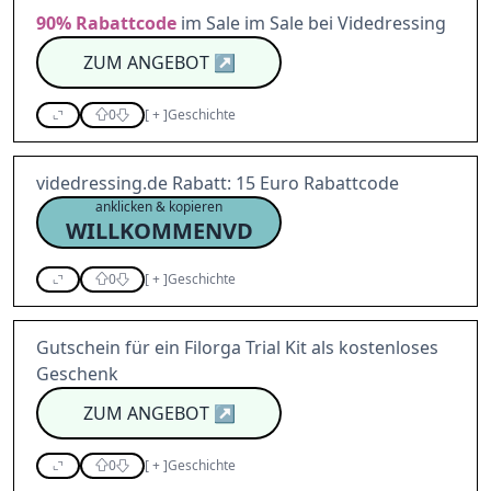
90%
Rabattcode
im Sale im Sale bei Videdressing
ZUM ANGEBOT
↗
0
[
+
]
Geschichte
videdressing.de Rabatt: 15 Euro Rabattcode
anklicken & kopieren
WILLKOMMENVD
0
[
+
]
Geschichte
Gutschein für ein Filorga Trial Kit als kostenloses
Geschenk
ZUM ANGEBOT
↗
0
[
+
]
Geschichte