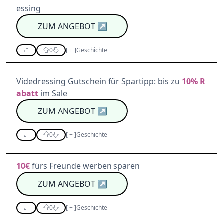
essing
ZUM ANGEBOT
↗
0
[
+
]
Geschichte
Videdressing Gutschein für Spartipp: bis zu
10%
R
abatt
im Sale
ZUM ANGEBOT
↗
0
[
+
]
Geschichte
10€
fürs Freunde werben sparen
ZUM ANGEBOT
↗
0
[
+
]
Geschichte