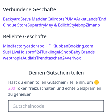
Verbundene Geschäfte
Backyard
Steve Madden
Caliroots
PUMA
Arket
Lands´End
Cinque Store
Superdry
Mey & Edlich
Stylebop
Zimano
Beliebte Geschäfte
Mindfactory
cadorabo
HiFi Klubben
Booking.com
Susi Live
Holzprofi24
Türklingel-Shop
Baby Brands
webtropia
Audials
Trendtaschen24
Verivox
Deinen Gutschein teilen
Hast du einen tollen Gutschein? Teile ihn, um
200
Token freizuschalten und echte Geldprämien
zu genießen!