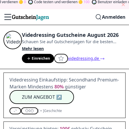
erdienen
0
Code testen
und verdienen
100
Benutzer einladen
un
Anmelden
Videdressing Gutscheine August 2026
Schauen Sie auf
GutscheinJagen
für die besten
Videdressing
-Angebote im
Aug. 2026
.
Werden Sie
Mehr lesen
Mitglied der Community
und verdienen Sie Tokens,
videdressing.de
Einreichen
indem Sie durch Abstimmen, Testen, Teilen und
mehr beitragen.
Drehen Sie den Glücksklee
und
gewinnen Sie Geld
Videdressing Einkaufstipp: Secondhand Premium-
Marken Mindestens
80%
günstiger
ZUM ANGEBOT
↗
0
[
+
]
Geschichte
Vergünstigung bieten:
100€
exklusiv-Gutschein