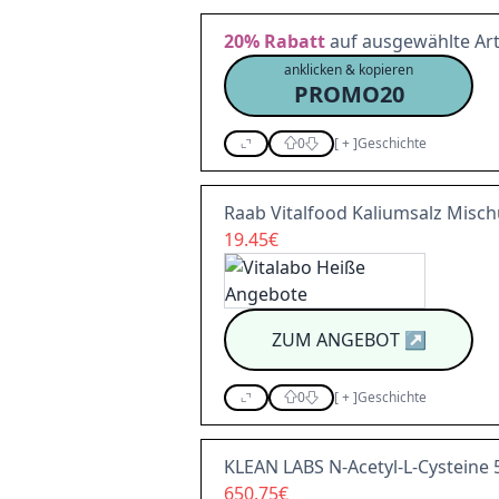
20%
Rabatt
auf ausgewählte Art
anklicken & kopieren
PROMO20
0
[
+
]
Geschichte
Raab Vitalfood Kaliumsalz Misc
19.45€
ZUM ANGEBOT
↗
0
[
+
]
Geschichte
KLEAN LABS N-Acetyl-L-Cysteine
650.75€