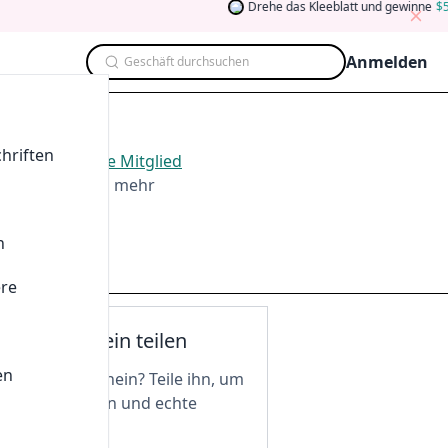
Drehe das Kleeblatt und gewinne
5
Ab
Anmelden
Geschäft durchsuchen
hriften
2026
.
Werden Sie Mitglied
ten, Teilen und mehr
n
ere
nen Gutschein teilen
en
n tollen Gutschein? Teile ihn, um
 freizuschalten und echte
 zu genießen!