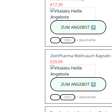
€17,39
ZUM ANGEBOT
↗
0
[
+
]
Geschichte
ZeinPharma Weihrauch Kapseln
€29,99
ZUM ANGEBOT
↗
0
[
+
]
Geschichte