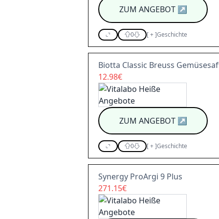
ZUM ANGEBOT
↗
0
[
+
]
Geschichte
Biotta Classic Breuss Gemüsesaf
12.98€
ZUM ANGEBOT
↗
0
[
+
]
Geschichte
Synergy ProArgi 9 Plus
271.15€