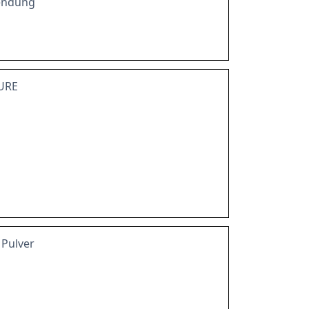
endung
URE
Pulver