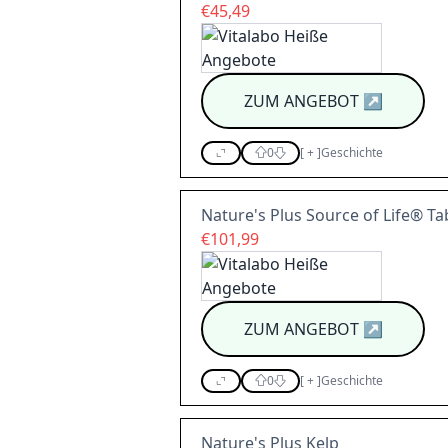
€45,49
ZUM ANGEBOT
↗
0
[
+
]
Geschichte
Nature's Plus Source of Life® Ta
€101,99
ZUM ANGEBOT
↗
0
[
+
]
Geschichte
Nature's Plus Kelp