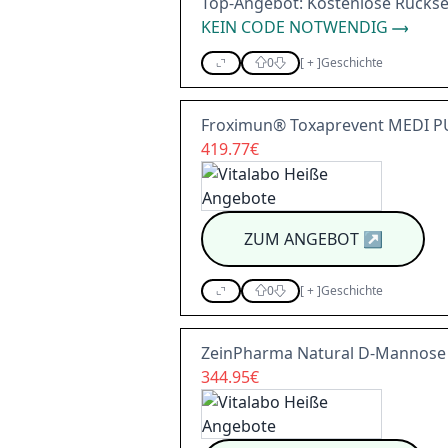
Top-Angebot: Kostenlose Rücks
KEIN CODE NOTWENDIG
0
[
+
]
Geschichte
Froximun® Toxaprevent MEDI P
419.77€
ZUM ANGEBOT
↗
0
[
+
]
Geschichte
ZeinPharma Natural D-Mannose 
344.95€