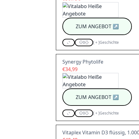
ZUM ANGEBOT
↗
0
[
+
]
Geschichte
Synergy Phytolife
€34,99
ZUM ANGEBOT
↗
0
[
+
]
Geschichte
Vitaplex Vitamin D3 flüssig, 1.000