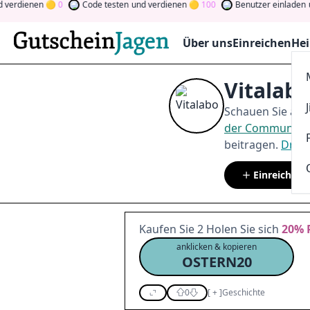
nen
0
Code testen
und verdienen
100
Benutzer einladen
und ver
Über uns
Einreichen
Hei
Vitalab
Schauen Sie auf
der Community
beitragen.
Drehe
Einreichen
Kaufen Sie 2 Holen Sie sich
20%
anklicken & kopieren
OSTERN20
0
[
+
]
Geschichte