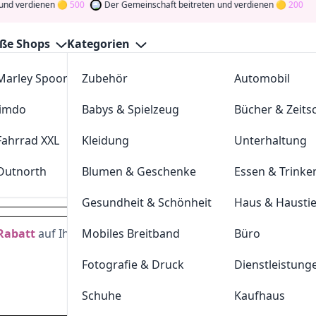
dienen
500
Der Gemeinschaft beitreten
und verdienen
200
ße Shops
Kategorien
Marley Spoon
Zubehör
cosstores.com
Automobil
o Gutscheine August 2026
Jimdo
Babys & Spielzeug
sportdeal24
Bücher & Zeitsc
GutscheinJagen
für die besten
Vitalabo
-Angebote im
Aug. 
und verdienen Sie Tokens, indem Sie durch Abstimmen, Tes
Fahrrad XXL
Kleidung
FC-Moto
Unterhaltung
n Sie den Glücksklee
und gewinnen Sie Geld
Outnorth
Blumen & Geschenke
Parkettkaiser
Essen & Trinke
vitalabo.de
Gesundheit & Schönheit
Haus & Hausti
Rabatt
auf Ihre zweiten Produkte
Mobiles Breitband
Büro
Dei
Fotografie & Druck
Dienstleistung
Hast du eine
200
Token
Schuhe
Kaufhaus
Geldprämien