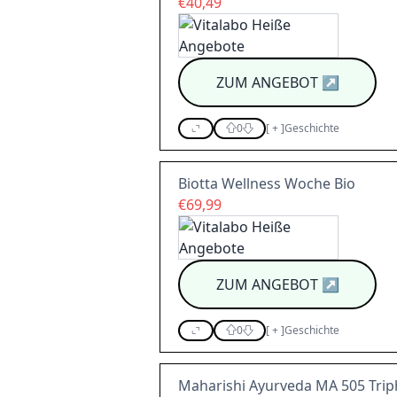
€40,49
ZUM ANGEBOT
↗
0
[
+
]
Geschichte
Biotta Wellness Woche Bio
€69,99
ZUM ANGEBOT
↗
0
[
+
]
Geschichte
Maharishi Ayurveda MA 505 Triph