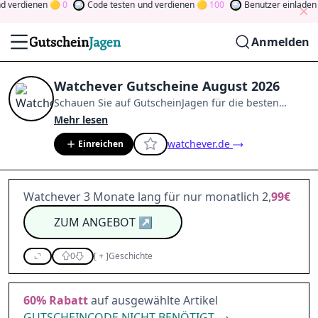
 verdienen
0
Code testen
und verdienen
100
Benutzer einladen
u
Anmelden
Watchever Gutscheine August 2026
Schauen Sie auf
GutscheinJagen
für die besten
Watchever
-Angebote im
Aug. 2026
.
Werden Sie
Mehr lesen
Mitglied der Community
und verdienen Sie Tokens,
watchever.de
Einreichen
indem Sie durch Abstimmen, Testen, Teilen und
mehr beitragen.
Drehen Sie den Glücksklee
und
gewinnen Sie Geld
Watchever 3 Monate lang für nur monatlich 2,
99€
ZUM ANGEBOT
↗
0
[
+
]
Geschichte
60%
Rabatt
auf ausgewählte Artikel
GUTSCHEINCODE NICHT BENÖTIGT