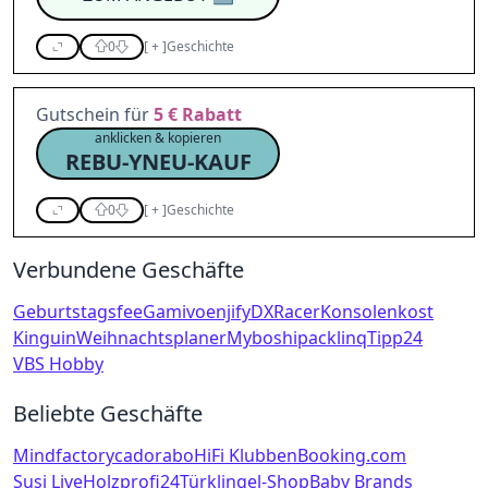
0
[
+
]
Geschichte
Gutschein für
5 €
Rabatt
anklicken & kopieren
REBU-YNEU-KAUF
0
[
+
]
Geschichte
Verbundene Geschäfte
Geburtstagsfee
Gamivo
enjify
DXRacer
Konsolenkost
Kinguin
Weihnachtsplaner
Myboshi
packlinq
Tipp24
VBS Hobby
Beliebte Geschäfte
Mindfactory
cadorabo
HiFi Klubben
Booking.com
Susi Live
Holzprofi24
Türklingel-Shop
Baby Brands