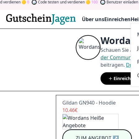
ienen
0
Code testen
und verdienen
100
Benutzer einladen
und ve
Über uns
Einreichen
Hei
Wordans
Schauen Sie auf
der Community
beitragen.
Drehe
Einreichen
Gildan GN940 - Hoodie
10.46€
ZUM ANGEBOT
↗