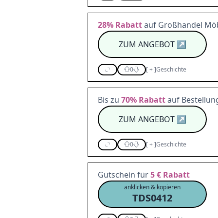
28%
Rabatt
auf Großhandel Möb
ZUM ANGEBOT
↗
0
[
+
]
Geschichte
Bis zu
70%
Rabatt
auf Bestellung
ZUM ANGEBOT
↗
0
[
+
]
Geschichte
Gutschein für
5 €
Rabatt
anklicken & kopieren
TDS0412