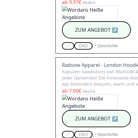
ab 9.97€
20.45 €
ZUM ANGEBOT
↗
0
[
+
]
Geschichte
Radsow Apparel - London Hoodi
Kapuzen-Sweatshirts von RADSOW &
jeder Garderobe! Die Innenseite die
das besonders bequem, warm und a
ab 7.00€
18.27 €
ZUM ANGEBOT
↗
0
[
+
]
Geschichte