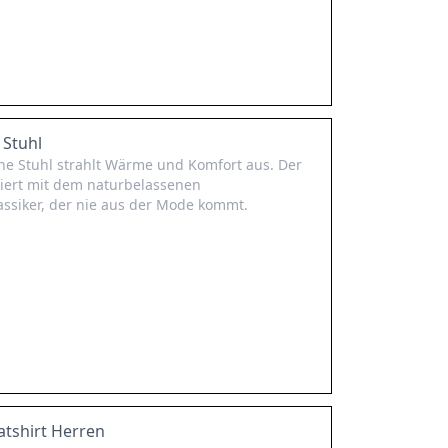
 Stuhl
e Stuhl strahlt Wärme und Komfort aus. Der
niert mit dem naturbelassenen
lassiker, der nie aus der Mode kommt.
tshirt Herren