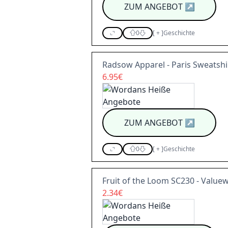
ZUM ANGEBOT
↗
0
[
+
]
Geschichte
Radsow Apparel - Paris Sweatshi
6.95€
ZUM ANGEBOT
↗
0
[
+
]
Geschichte
Fruit of the Loom SC230 - Valuew
2.34€