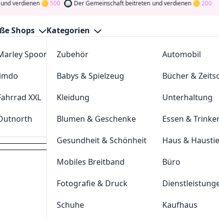
rdienen
500
Der Gemeinschaft beitreten
und verdienen
200
ße Shops
Kategorien
Marley Spoon
Zubehör
cosstores.com
Automobil
 Gutscheine August 2026
Jimdo
Babys & Spielzeug
sportdeal24
Bücher & Zeitsc
GutscheinJagen
für die besten
Wordans
-Angebote im
Aug.
und verdienen Sie Tokens, indem Sie durch Abstimmen, Tes
Fahrrad XXL
Kleidung
FC-Moto
Unterhaltung
n Sie den Glücksklee
und gewinnen Sie Geld
Outnorth
Blumen & Geschenke
Parkettkaiser
Essen & Trinke
wordans.de
Gesundheit & Schönheit
Haus & Hausti
Mobiles Breitband
Büro
Dei
Fotografie & Druck
Dienstleistung
Hast du eine
200
Token
Schuhe
Kaufhaus
Geldprämien