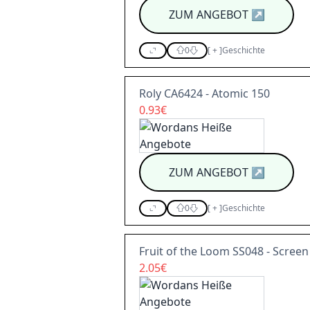
ZUM ANGEBOT
↗
0
[
+
]
Geschichte
Roly CA6424 - Atomic 150
0.93€
ZUM ANGEBOT
↗
0
[
+
]
Geschichte
Fruit of the Loom SS048 - Screen s
2.05€