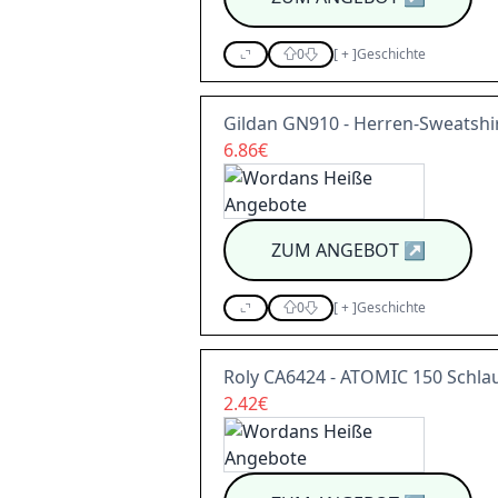
0
[
+
]
Geschichte
Gildan GN910 - Herren-Sweatshi
6.86€
ZUM ANGEBOT
↗
0
[
+
]
Geschichte
Roly CA6424 - ATOMIC 150 Schla
2.42€