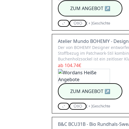
ZUM ANGEBOT
↗
0
[
+
]
Geschichte
Atelier Mundo BOHEMY - Design
Der von BOHEMY Designer entworfen
Stoffbezug im Patchwork-Stil kombi
Buchenholzsockel ist ein zeitloser K
ab 104.74€
ZUM ANGEBOT
↗
0
[
+
]
Geschichte
B&C BCU31B - Bio Rundhals-Swea