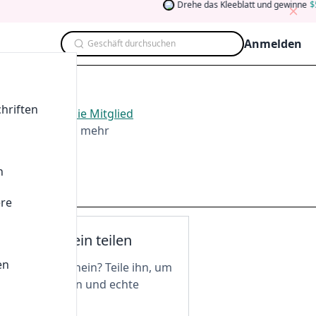
Drehe das Kleeblatt und gewinne
5
Anmelden
Geschäft durchsuchen
hriften
 2026
.
Werden Sie Mitglied
ten, Teilen und mehr
n
ere
nen Gutschein teilen
en
n tollen Gutschein? Teile ihn, um
 freizuschalten und echte
 zu genießen!