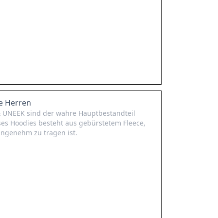
e Herren
 UNEEK sind der wahre Hauptbestandteil
ses Hoodies besteht aus gebürstetem Fleece,
ngenehm zu tragen ist.