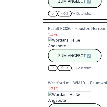
ZUM ANGEBOT
↗
0
[
+
]
Geschichte
Result RC080 - Houston Herren
1.37€
ZUM ANGEBOT
↗
0
[
+
]
Geschichte
Westford mill WM101 - Baumwol
1.21€