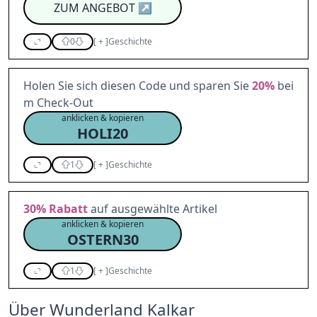
ZUM ANGEBOT
↗
0
[
+
]
Geschichte
Holen Sie sich diesen Code und sparen Sie
20%
bei
m Check-Out
anklicken & kopieren
HOLI20
1
[
+
]
Geschichte
30%
Rabatt
auf ausgewählte Artikel
anklicken & kopieren
OSTERN30
1
[
+
]
Geschichte
Über Wunderland Kalkar