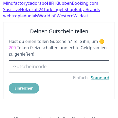
Mindfactory
cadorabo
HiFi Klubben
Booking.com
Susi Live
Holzprofi24
Türklingel-Shop
Baby Brands
webtropia
Audials
World of Western
Wildcat
Deinen Gutschein teilen
Hast du einen tollen Gutschein? Teile ihn, um
200
Token freizuschalten und echte Geldprämien
zu genießen!
Einfach
Standard
Einreichen