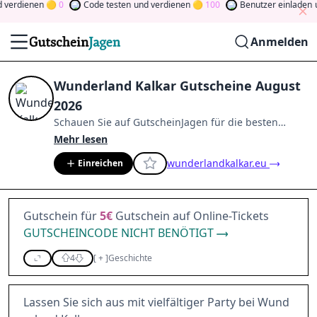
verdienen
0
Code testen
und verdienen
100
Benutzer einladen
un
Anmelden
Wunderland Kalkar Gutscheine August
2026
Schauen Sie auf
GutscheinJagen
für die besten
Wunderland Kalkar
-Angebote im
Aug. 2026
.
Werden
Mehr lesen
Sie Mitglied der Community
und verdienen Sie
wunderlandkalkar.eu
Einreichen
Tokens, indem Sie durch Abstimmen, Testen, Teilen
und mehr beitragen.
Drehen Sie den Glücksklee
und
gewinnen Sie Geld
Gutschein für
5€
Gutschein auf Online-Tickets
GUTSCHEINCODE NICHT BENÖTIGT
4
[
+
]
Geschichte
Lassen Sie sich aus mit vielfältiger Party bei Wund