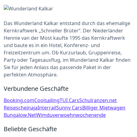
Das Wunderland Kalkar entstand durch das ehemalige
Kernkraftwerk „Schneller Brüter“. Der Niederländer
Hennie van der Most kaufte 1995 das Kernkraftwerk
und baute es in ein Hotel, Konferenz- und
Freizeitzentrum um. Ob Kurzurlaub, Gruppenreise,
Party oder Tagesausflug, im Wunderland Kalkar finden
Sie für jeden Anlass das passende Paket in der
perfekten Atmosphäre.
Verbundene Geschäfte
Booking.com
Coolsailing
TUI Cars
Schulranzen.net
Reiseschein
aja
Interrail
Sunny Cars
Billiger Mietwagen
Bungalow.Net
Wimdu
verwoehnwochenende
Beliebte Geschäfte