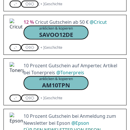
0
[
+
]
Geschichte
12 %
Cricut Gutschein ab 50 €
@
Cricut
anklicken & kopieren
SAVOO12DE
0
[
+
]
Geschichte
10 Prozent Gutschein auf Ampertec Artikel
bei Tonerpreis
@
Tonerpreis
anklicken & kopieren
AM10TPN
0
[
+
]
Geschichte
10 Prozent Gutschein bei Anmeldung zum
Newsletter bei Epson
@
Epson