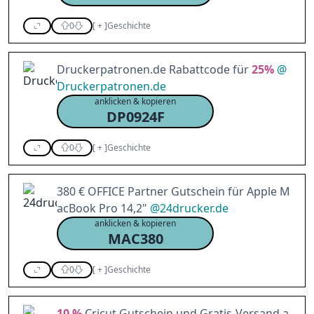
0
[
+
]
Geschichte
Druckerpatronen.de Rabattcode für
25%
@
Druckerpatronen.de
anklicken & kopieren
DP0924F
0
[
+
]
Geschichte
380 € OFFICE Partner Gutschein für Apple M
acBook Pro 14,2"
@
24drucker.de
anklicken & kopieren
MAC380
0
[
+
]
Geschichte
10 %
Cricut Gutschein und Gratis-Versand a