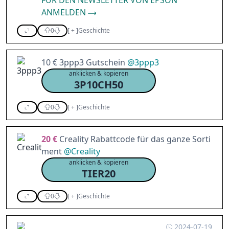
FÜR DEN NEWSLETTER VON EPSON
ANMELDEN
0
[
+
]
Geschichte
10 € 3ppp3 Gutschein
@
3ppp3
anklicken & kopieren
3P10CH50
0
[
+
]
Geschichte
20 €
Creality Rabattcode für das ganze Sorti
ment
@
Creality
anklicken & kopieren
TIER20
0
[
+
]
Geschichte
2024-07-19