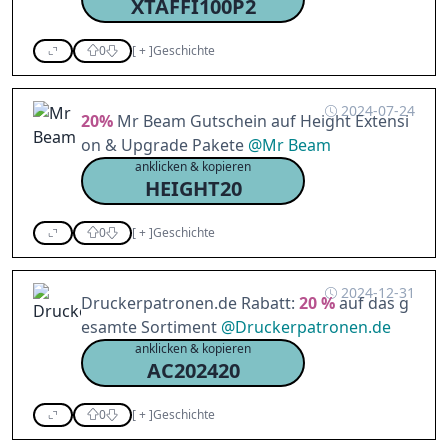
XTAFFI100P2
0
[
+
]
Geschichte
2024-07-24
20%
Mr Beam Gutschein auf Height Extensi
on & Upgrade Pakete
@
Mr Beam
anklicken & kopieren
HEIGHT20
0
[
+
]
Geschichte
2024-12-31
Druckerpatronen.de Rabatt:
20 %
auf das g
esamte Sortiment
@
Druckerpatronen.de
anklicken & kopieren
AC202420
0
[
+
]
Geschichte