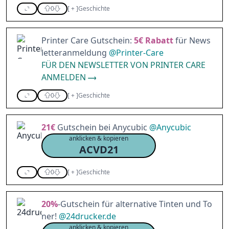
0
[
+
]
Geschichte
Printer Care Gutschein:
5€
Rabatt
für News
letteranmeldung
@
Printer-Care
FÜR DEN NEWSLETTER VON PRINTER CARE
ANMELDEN
0
[
+
]
Geschichte
21€
Gutschein bei Anycubic
@
Anycubic
anklicken & kopieren
ACVD21
0
[
+
]
Geschichte
20%
-Gutschein für alternative Tinten und To
ner!
@
24drucker.de
anklicken & kopieren