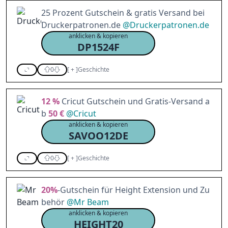
25 Prozent Gutschein & gratis Versand bei
Druckerpatronen.de
@
Druckerpatronen.de
anklicken & kopieren
DP1524F
0
[
+
]
Geschichte
12 %
Cricut Gutschein und Gratis-Versand a
b
50 €
@
Cricut
anklicken & kopieren
SAVOO12DE
0
[
+
]
Geschichte
20%
-Gutschein für Height Extension und Zu
behör
@
Mr Beam
anklicken & kopieren
HEIGHT20