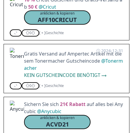
b
50 €
@
Cricut
anklicken & kopieren
AFF10CRICUT
0
[
+
]
Geschichte
2024-12-31
Gratis Versand auf Ampertec Artikel mit die
sem Tonermacher Gutscheincode
@
Tonerm
acher
KEIN GUTSCHEINCODE BENÖTIGT
0
[
+
]
Geschichte
Sichern Sie sich
21€
Rabatt
auf alles bei Any
cubic
@
Anycubic
anklicken & kopieren
ACVD21