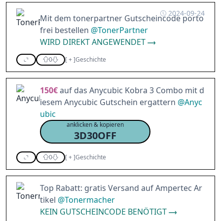
2024-09-24
Mit dem tonerpartner Gutscheincode porto
frei bestellen
@
TonerPartner
WIRD DIREKT ANGEWENDET
0
[
+
]
Geschichte
150€
auf das Anycubic Kobra 3 Combo mit d
iesem Anycubic Gutschein ergattern
@
Anyc
ubic
anklicken & kopieren
3D30OFF
0
[
+
]
Geschichte
Top Rabatt: gratis Versand auf Ampertec Ar
tikel
@
Tonermacher
KEIN GUTSCHEINCODE BENÖTIGT