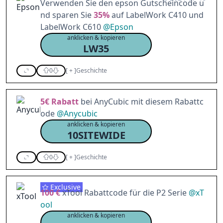
Verwenden Sie den epson Gutscheincode u
nd sparen Sie
35%
auf LabelWork C410 und
LabelWork C610
@
Epson
anklicken & kopieren
LW35
0
[
+
]
Geschichte
5€
Rabatt
bei AnyCubic mit diesem Rabattc
ode
@
Anycubic
anklicken & kopieren
10SITEWIDE
0
[
+
]
Geschichte
Exclusive
100 €
xTool Rabattcode für die P2 Serie
@
xT
ool
anklicken & kopieren