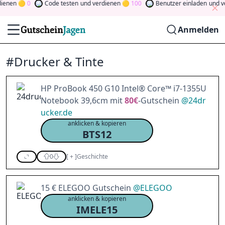
en
0
Code testen
und verdienen
100
Benutzer einladen
und verd
Anmelden
#Drucker & Tinte
HP ProBook 450 G10 Intel® Core™ i7-1355U
Notebook 39,6cm mit
80€
-Gutschein
@
24dr
ucker.de
anklicken & kopieren
BTS12
0
[
+
]
Geschichte
15 € ELEGOO Gutschein
@
ELEGOO
anklicken & kopieren
IMELE15