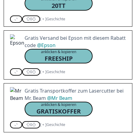
20TT
0
[
+
]
Geschichte
Gratis Versand bei Epson mit diesem Rabatt
code
@
Epson
anklicken & kopieren
FREESHIP
0
[
+
]
Geschichte
Gratis Transportkoffer zum Lasercutter bei
Mr. Beam
@
Mr Beam
anklicken & kopieren
GRATISKOFFER
0
[
+
]
Geschichte