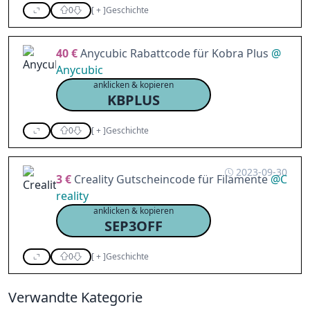
0
[
+
]
Geschichte
40 €
Anycubic Rabattcode für Kobra Plus
@
Anycubic
anklicken & kopieren
KBPLUS
0
[
+
]
Geschichte
2023-09-30
3 €
Creality Gutscheincode für Filamente
@
C
reality
anklicken & kopieren
SEP3OFF
0
[
+
]
Geschichte
Verwandte Kategorie