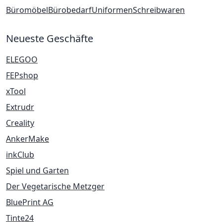
Büromöbel
Bürobedarf
Uniformen
Schreibwaren
Neueste Geschäfte
ELEGOO
FEPshop
xTool
Extrudr
Creality
AnkerMake
inkClub
Spiel und Garten
Der Vegetarische Metzger
BluePrint AG
Tinte24