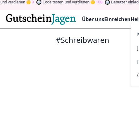
nd verdienen
0
Code testen
und verdienen
100
Benutzer einlade
Über uns
Einreichen
Hei
#Schreibwaren