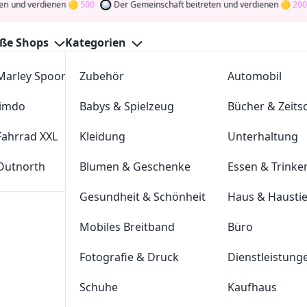
n
und verdienen
500
Der Gemeinschaft beitreten
und verdienen
200
ße Shops
Kategorien
Marley Spoon
Zubehör
cosstores.com
Automobil
Verwandte K
Jimdo
Babys & Spielzeug
sportdeal24
Bücher & Zeitsc
Büromöbel
Bür
Fahrrad XXL
Kleidung
FC-Moto
Unterhaltung
Neueste Ges
Outnorth
Blumen & Geschenke
Parkettkaiser
Essen & Trinke
Gesundheit & Schönheit
Haus & Hausti
Mobiles Breitband
Büro
Fotografie & Druck
Dienstleistung
Schuhe
Kaufhaus