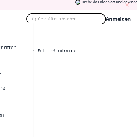
Drehe das Kleeblatt und gewinne
Anmelden
Geschäft durchsuchen
ategorie
hriften
obedarf
Drucker & Tinte
Uniformen
chäfte
n
ere
en